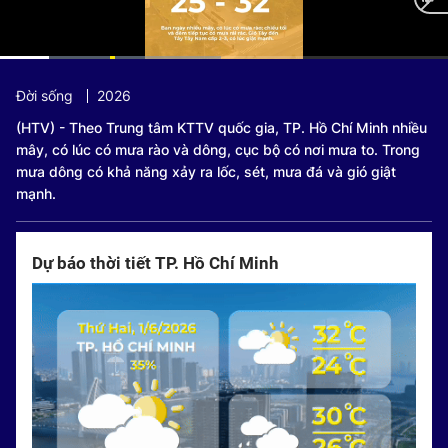
Current
0:10
/
Duration
1:21
Đời sống
2026
Time
(HTV) - Theo Trung tâm KTTV quốc gia, TP. Hồ Chí Minh nhiều
mây, có lúc có mưa rào và dông, cục bộ có nơi mưa to. Trong
mưa dông có khả năng xảy ra lốc, sét, mưa đá và gió giật
mạnh.
Dự báo thời tiết TP. Hồ Chí Minh