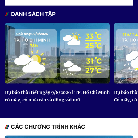
DANH SÁCH TẬP
Dự báo thời tiết ngày 9/8/2026 | TP. Hồ Chí Minh
Dự báo thời
có mây, có mưa rào và dông vài nơi
Có mây, có
CÁC CHƯƠNG TRÌNH KHÁC