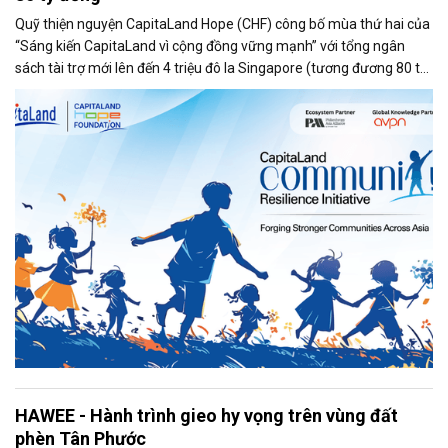
Quỹ thiện nguyện CapitaLand Hope (CHF) công bố mùa thứ hai của
“Sáng kiến CapitaLand vì cộng đồng vững mạnh” với tổng ngân
sách tài trợ mới lên đến 4 triệu đô la Singapore (tương đương 80 tỷ
đồng, nhằm hỗ trợ nâng cao năng lực cho trẻ em và thanh thiếu
niên.
HAWEE - Hành trình gieo hy vọng trên vùng đất
phèn Tân Phước