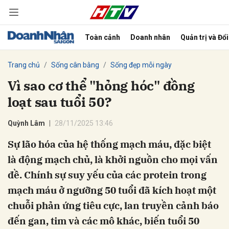
Toàn cảnh
Doanh nhân
Quản trị và Đổ
bình luận
Trang chủ
Sống cân bằng
Sống đẹp mỗi ngày
Vì sao cơ thể "hỏng hóc" đồng
loạt sau tuổi 50?
Quỳnh Lâm
28/11/2025 13:46
Sự lão hóa của hệ thống mạch máu, đặc biệt
là động mạch chủ, là khởi nguồn cho mọi vấn
Hủy
G
đề. Chính sự suy yếu của các protein trong
mạch máu ở ngưỡng 50 tuổi đã kích hoạt một
chuỗi phản ứng tiêu cực, lan truyền cảnh báo
đến gan, tim và các mô khác, biến tuổi 50