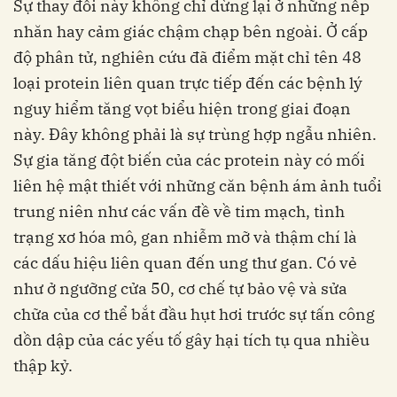
Sự thay đổi này không chỉ dừng lại ở những nếp
nhăn hay cảm giác chậm chạp bên ngoài. Ở cấp
độ phân tử, nghiên cứu đã điểm mặt chỉ tên 48
loại protein liên quan trực tiếp đến các bệnh lý
nguy hiểm tăng vọt biểu hiện trong giai đoạn
này. Đây không phải là sự trùng hợp ngẫu nhiên.
Sự gia tăng đột biến của các protein này có mối
liên hệ mật thiết với những căn bệnh ám ảnh tuổi
trung niên như các vấn đề về tim mạch, tình
trạng xơ hóa mô, gan nhiễm mỡ và thậm chí là
các dấu hiệu liên quan đến ung thư gan. Có vẻ
như ở ngưỡng cửa 50, cơ chế tự bảo vệ và sửa
chữa của cơ thể bắt đầu hụt hơi trước sự tấn công
dồn dập của các yếu tố gây hại tích tụ qua nhiều
thập kỷ.