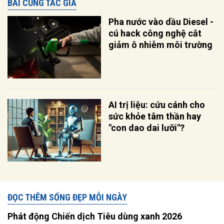
BÀI CÙNG TÁC GIẢ
Pha nước vào dầu Diesel -
cú hack công nghệ cắt
giảm ô nhiễm môi trường
AI trị liệu: cứu cánh cho
sức khỏe tâm thần hay
"con dao dai lưỡi"?
ĐỌC THÊM SỐNG ĐẸP MỖI NGÀY
Phát động Chiến dịch Tiêu dùng xanh 2026