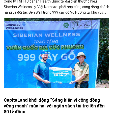
Công ty TNHH Siberian Health Quốc tế, đại diện thương hiệu
Siberian Wellness tại Việt Nam vừa phối hợp cùng cộng đồng khách
hàng và đối tác Gen Well trồng 999 cây gỗ Vù Hương tại khu vực
Thung Đang, thuộc Khu Bảo tồn Thiên nhiên Cúc Phương (Ninh
Bình). Chương trình nằm trong khuôn khổ dự án môi trường toàn
cầu Eco Project - Tái tạo 100 hecta rừng.
CapitaLand khởi động “Sáng kiến vì cộng đồng
vững mạnh” mùa hai với ngân sách tài trợ lên đến
80 tỷ đồng