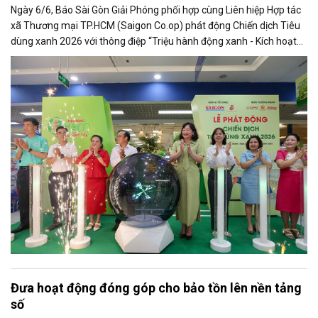
Ngày 6/6, Báo Sài Gòn Giải Phóng phối hợp cùng Liên hiệp Hợp tác
xã Thương mại TP.HCM (Saigon Co.op) phát động Chiến dịch Tiêu
dùng xanh 2026 với thông điệp “Triệu hành động xanh - Kích hoạt
thị trường xanh”, đánh dấu bước phát triển mới của chương trình
sau hơn 16 năm triển khai liên tục.
Đưa hoạt động đóng góp cho bảo tồn lên nền tảng
số