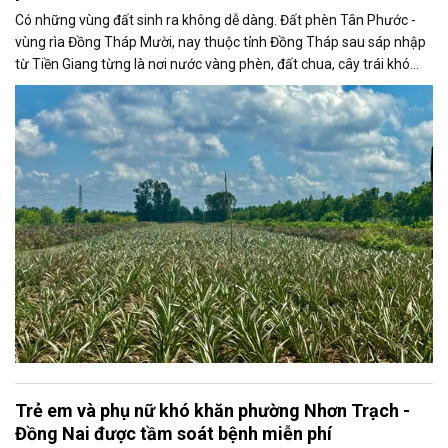
Có những vùng đất sinh ra không dễ dàng. Đất phèn Tân Phước -
vùng rìa Đồng Tháp Mười, nay thuộc tỉnh Đồng Tháp sau sáp nhập
từ Tiền Giang từng là nơi nước vàng phèn, đất chua, cây trái khó
bén rễ. Nhưng cũng chính trên vùng đất tưởng như khắc nghiệt ấy,
cây khóm đã vươn lên bền bỉ, như biểu tượng của sức sống, của sự
chịu thương chịu khó và khát vọng đổi đời của người nông dân miền
Tây.
Trẻ em và phụ nữ khó khăn phường Nhơn Trạch -
Đồng Nai được tầm soát bệnh miễn phí