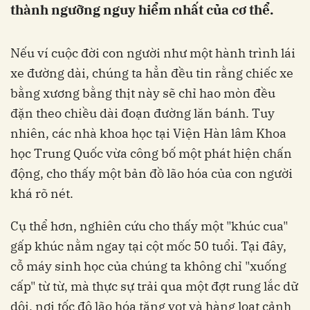
thành ngưỡng nguy hiểm nhất của cơ thể.
Nếu ví cuộc đời con người như một hành trình lái
xe đường dài, chúng ta hẳn đều tin rằng chiếc xe
bằng xương bằng thịt này sẽ chỉ hao mòn đều
đặn theo chiều dài đoạn đường lăn bánh. Tuy
nhiên, các nhà khoa học tại Viện Hàn lâm Khoa
học Trung Quốc vừa công bố một phát hiện chấn
động, cho thấy một bản đồ lão hóa của con người
khá rõ nét.
Cụ thể hơn, nghiên cứu cho thấy một "khúc cua"
gấp khúc nằm ngay tại cột mốc 50 tuổi. Tại đây,
cỗ máy sinh học của chúng ta không chỉ "xuống
cấp" từ từ, mà thực sự trải qua một đợt rung lắc dữ
dội, nơi tốc độ lão hóa tăng vọt và hàng loạt cảnh