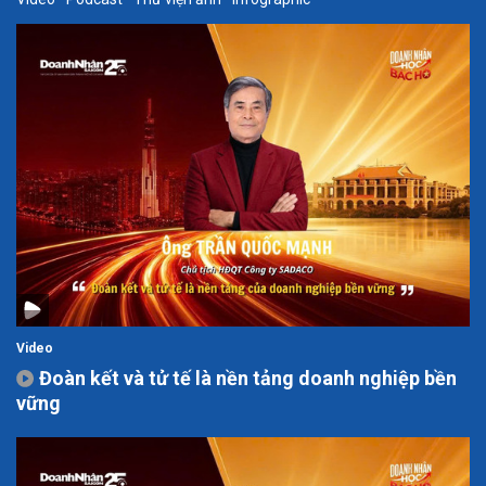
Video
Đoàn kết và tử tế là nền tảng doanh nghiệp bền
vững