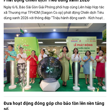
Ngày 6/6, Báo Sài Gòn Giải Phóng phối hợp cùng Liên hiệp Hợp tác
xã Thương mại TP.HCM (Saigon Co.op) phát động Chiến dịch Tiêu
dùng xanh 2026 với thông điệp “Triệu hành động xanh - Kích hoạt
thị trường xanh”, đánh dấu bước phát triển mới của chương trình
sau hơn 16 năm triển khai liên tục.
Đưa hoạt động đóng góp cho bảo tồn lên nền tảng
số