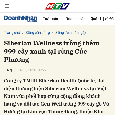
Toàn cảnh
Doanh nhân
Quản trị và Đổ
bình luận
Trang chủ
Sống cân bằng
Sống đẹp mỗi ngày
Siberian Wellness trồng thêm
999 cây xanh tại rừng Cúc
Phương
T.Ng
30/05/2026 16:56
Công ty TNHH Siberian Health Quốc tế, đại
Hủy
G
diện thương hiệu Siberian Wellness tại Việt
Nam vừa phối hợp cùng cộng đồng khách
hàng và đối tác Gen Well trồng 999 cây gỗ Vù
Hương tại khu vực Thung Đang, thuộc Khu