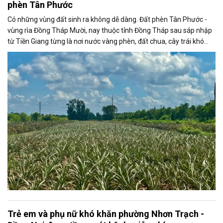
phèn Tân Phước
Có những vùng đất sinh ra không dễ dàng. Đất phèn Tân Phước -
vùng rìa Đồng Tháp Mười, nay thuộc tỉnh Đồng Tháp sau sáp nhập
từ Tiền Giang từng là nơi nước vàng phèn, đất chua, cây trái khó
bén rễ. Nhưng cũng chính trên vùng đất tưởng như khắc nghiệt ấy,
cây khóm đã vươn lên bền bỉ, như biểu tượng của sức sống, của sự
chịu thương chịu khó và khát vọng đổi đời của người nông dân miền
Tây.
Trẻ em và phụ nữ khó khăn phường Nhơn Trạch -