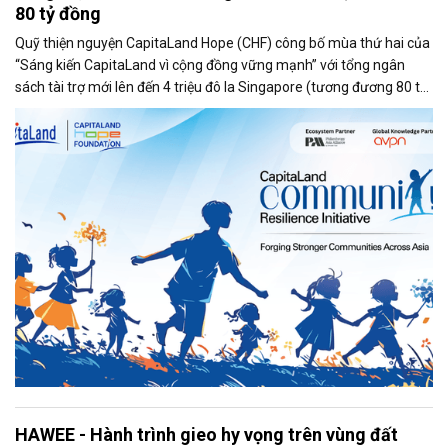
80 tỷ đồng
Quỹ thiện nguyện CapitaLand Hope (CHF) công bố mùa thứ hai của
“Sáng kiến CapitaLand vì cộng đồng vững mạnh” với tổng ngân
sách tài trợ mới lên đến 4 triệu đô la Singapore (tương đương 80 tỷ
đồng, nhằm hỗ trợ nâng cao năng lực cho trẻ em và thanh thiếu
niên.
HAWEE - Hành trình gieo hy vọng trên vùng đất