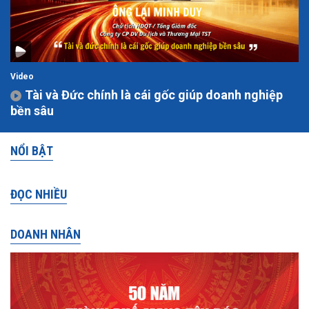
Video
Tài và Đức chính là cái gốc giúp doanh nghiệp
bền sâu
NỔI BẬT
ĐỌC NHIỀU
DOANH NHÂN