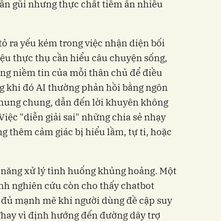
gần gũi nhưng thực chất tiềm ẩn nhiều
tỏ ra yếu kém trong việc nhận diện bối
iệu thực thụ cần hiểu câu chuyện sống,
ống niềm tin của mỗi thân chủ để điều
g khi đó AI thường phản hồi bằng ngôn
chung chung, dẫn đến lời khuyên không
iệc "diễn giải sai" những chia sẻ nhạy
 thêm cảm giác bị hiểu lầm, tự ti, hoặc
 năng xử lý tình huống khủng hoảng. Một
rình nghiên cứu còn cho thấy chatbot
 đủ mạnh mẽ khi người dùng đề cập suy
 Thay vì định hướng đến đường dây trợ