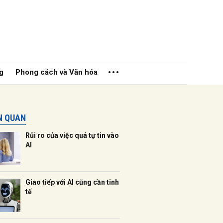
g
Phong cách và Văn hóa
ÊN QUAN
Rủi ro của việc quá tự tin vào
AI
ửi
Giao tiếp với AI cũng cần tinh
tế