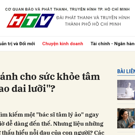
bình luận
ản trị và Đổi mới
Chuyện kinh doanh
Tài chính - Ngân hàn
BÀI LI
u cánh cho sức khỏe tâm
ao dai lưỡi"?
Hủy
G
tìm kiếm một "bác sĩ tâm lý ảo" ngay
giờ dễ dàng đến thế. Nhưng liệu những
ự thấu hiểu nỗi đau của con người? Các