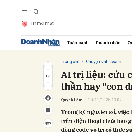
Tin mới nhất
Gửi 
Toàn cảnh
Doanh nhân
Qu
Trang chủ
Chuyện kinh doanh
AI trị liệu: cứ
thần hay "con d
Quỳnh Lâm
28/11/2025 13:02
Trong kỷ nguyên số, việc 
trên điện thoại chưa bao 
dòng code vô tri có thực s