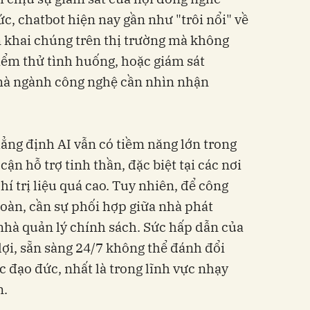
c, chatbot hiện nay gần như "trôi nổi" về
n khai chúng trên thị trường mà không
kiểm thử tình huống, hoặc giám sát
mà ngành công nghệ cần nhìn nhận
ẳng định AI vẫn có tiềm năng lớn trong
ận hỗ trợ tinh thần, đặc biệt tại các nơi
hí trị liệu quá cao. Tuy nhiên, để công
toàn, cần sự phối hợp giữa nhà phát
 nhà quản lý chính sách. Sức hấp dẫn của
 lợi, sẵn sàng 24/7 không thể đánh đổi
 đạo đức, nhất là trong lĩnh vực nhạy
n.