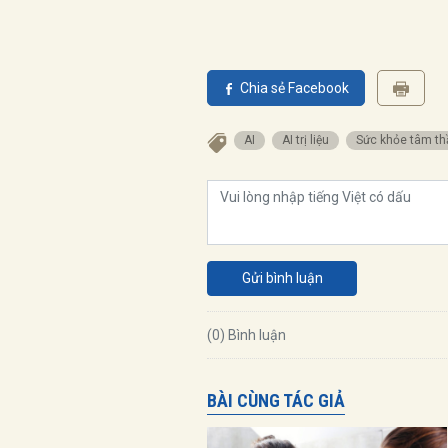
Chia sẻ Facebook
AI
AI trị liệu
sức khỏe tâm t
Gửi bình luận
(0) Bình luận
BÀI CÙNG TÁC GIẢ