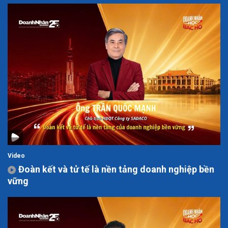
Video
Đoàn kết và tử tế là nền tảng doanh nghiệp bền
vững