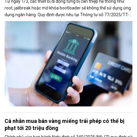
Từ ngày 1/3, các thiết bị di động từng bị can thiệp hệ thống như
root, jailbreak hoặc mở khóa bootloader sẽ không thể sử dụng ứng
dụng ngân hàng. Quy định được nêu tại Thông tư số 77/2025/TT-
NHNN của Ngân hàng Nhà nước, sửa đổi, bổ sung một số điều của
Thông tư 50/2024/TT-NHNN về an toàn, bảo mật trong cung ứng
dịch vụ trực tuyến ngành ngân hàng
Cá nhân mua bán vàng miếng trái phép có thể bị
phạt tới 20 triệu đồng
Chính phủ vừa ban hành Nghị định số 340/2025/NĐ-CP quy định xử