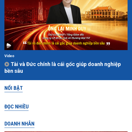
Video
Tài và Đức chính là cái gốc giúp doanh nghiệp
bền sâu
NỔI BẬT
ĐỌC NHIỀU
DOANH NHÂN