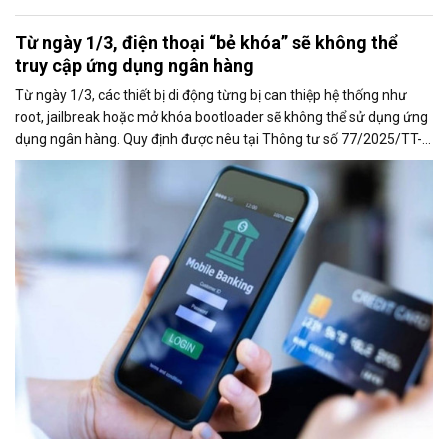
Từ ngày 1/3, điện thoại “bẻ khóa” sẽ không thể
truy cập ứng dụng ngân hàng
Từ ngày 1/3, các thiết bị di động từng bị can thiệp hệ thống như
root, jailbreak hoặc mở khóa bootloader sẽ không thể sử dụng ứng
dụng ngân hàng. Quy định được nêu tại Thông tư số 77/2025/TT-
NHNN của Ngân hàng Nhà nước, sửa đổi, bổ sung một số điều của
Thông tư 50/2024/TT-NHNN về an toàn, bảo mật trong cung ứng
dịch vụ trực tuyến ngành ngân hàng