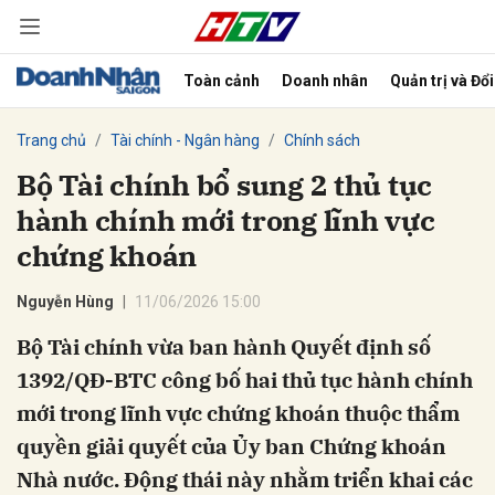
Toàn cảnh
Doanh nhân
Quản trị và Đổ
bình luận
Trang chủ
Tài chính - Ngân hàng
Chính sách
Bộ Tài chính bổ sung 2 thủ tục
hành chính mới trong lĩnh vực
chứng khoán
Nguyễn Hùng
11/06/2026 15:00
Bộ Tài chính vừa ban hành Quyết định số
Hủy
G
1392/QĐ-BTC công bố hai thủ tục hành chính
mới trong lĩnh vực chứng khoán thuộc thẩm
quyền giải quyết của Ủy ban Chứng khoán
Nhà nước. Động thái này nhằm triển khai các