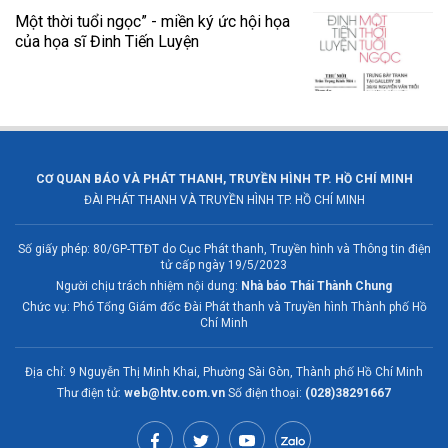
Một thời tuổi ngọc” - miền ký ức hội họa
của họa sĩ Đinh Tiến Luyện
CƠ QUAN BÁO VÀ PHÁT THANH, TRUYỀN HÌNH TP. HỒ CHÍ MINH
ĐÀI PHÁT THANH VÀ TRUYỀN HÌNH TP. HỒ CHÍ MINH
Số giấy phép: 80/GP-TTĐT do Cục Phát thanh, Truyền hình và Thông tin điện
tử cấp ngày 19/5/2023
Người chịu trách nhiệm nội dung:
Nhà báo Thái Thành Chung
Chức vụ: Phó Tổng Giám đốc Đài Phát thanh và Truyền hình Thành phố Hồ
Chí Minh
Địa chỉ: 9 Nguyễn Thị Minh Khai, Phường Sài Gòn, Thành phố Hồ Chí Minh
Thư điện tử:
web@htv.com.vn
Số điện thoại:
(028)38291667