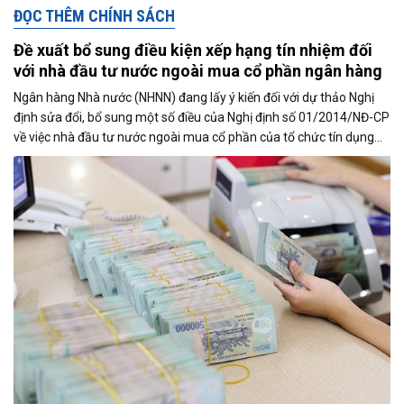
ĐỌC THÊM CHÍNH SÁCH
Đề xuất bổ sung điều kiện xếp hạng tín nhiệm đối
với nhà đầu tư nước ngoài mua cổ phần ngân hàng
Ngân hàng Nhà nước (NHNN) đang lấy ý kiến đối với dự thảo Nghị
định sửa đổi, bổ sung một số điều của Nghị định số 01/2014/NĐ-CP
về việc nhà đầu tư nước ngoài mua cổ phần của tổ chức tín dụng
Việt Nam và Nghị định số 86/2024/NĐ-CP. Đáng chú ý, dự thảo đề
xuất bổ sung điều kiện về xếp hạng tín nhiệm đối với tổ chức nước
ngoài sở hữu từ 10% vốn điều lệ trở lên tại tổ chức tín dụng Việt
Nam, đồng thời rút ngắn thời gian giải quyết hồ sơ xuống còn 19
ngày làm việc.