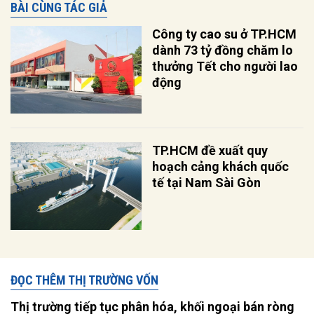
BÀI CÙNG TÁC GIẢ
Công ty cao su ở TP.HCM
dành 73 tỷ đồng chăm lo
thưởng Tết cho người lao
động
TP.HCM đề xuất quy
hoạch cảng khách quốc
tế tại Nam Sài Gòn
ĐỌC THÊM THỊ TRƯỜNG VỐN
Thị trường tiếp tục phân hóa, khối ngoại bán ròng