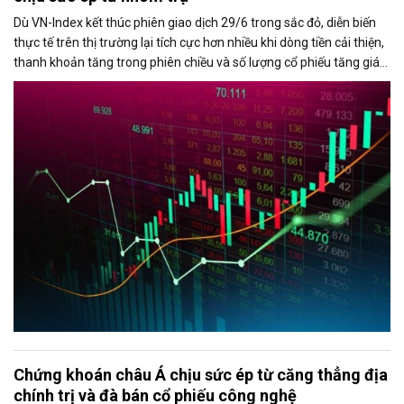
Dù VN-Index kết thúc phiên giao dịch 29/6 trong sắc đỏ, diễn biến
thực tế trên thị trường lại tích cực hơn nhiều khi dòng tiền cải thiện,
thanh khoản tăng trong phiên chiều và số lượng cổ phiếu tăng giá
chiếm ưu thế. Áp lực giảm điểm của chỉ số chủ yếu đến từ nhóm cổ
phiếu vốn hóa lớn, đặc biệt là VIC và VHM.
Chứng khoán châu Á chịu sức ép từ căng thẳng địa
chính trị và đà bán cổ phiếu công nghệ