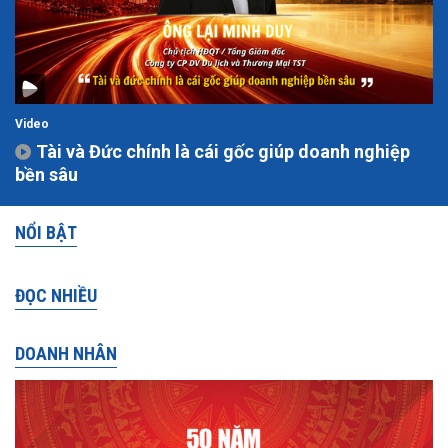
Video
Tài và Đức chính là cái gốc giúp doanh nghiệp
bền sâu
NỔI BẬT
ĐỌC NHIỀU
DOANH NHÂN