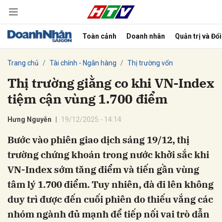
Toàn cảnh
Doanh nhân
Quản trị và Đổ
bình luận
Trang chủ
Tài chính - Ngân hàng
Thị trường vốn
Thị trường giằng co khi VN-Index
tiệm cận vùng 1.700 điểm
Hưng Nguyễn
19/12/2025 - 14:14
Bước vào phiên giao dịch sáng 19/12, thị
trường chứng khoán trong nước khởi sắc khi
Hủy
G
VN-Index sớm tăng điểm và tiến gần vùng
tâm lý 1.700 điểm. Tuy nhiên, đà đi lên không
duy trì được đến cuối phiên do thiếu vắng các
nhóm ngành đủ mạnh để tiếp nối vai trò dẫn