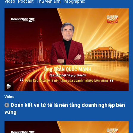
Video
Podcast
Thư viện ảnh
Infographic
Video
Đoàn kết và tử tế là nền tảng doanh nghiệp bền
vững