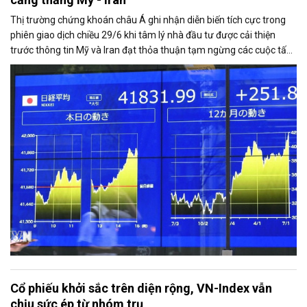
Thị trường chứng khoán châu Á ghi nhận diễn biến tích cực trong
phiên giao dịch chiều 29/6 khi tâm lý nhà đầu tư được cải thiện
trước thông tin Mỹ và Iran đạt thỏa thuận tạm ngừng các cuộc tấn
công đáp trả lẫn nhau, mở ra triển vọng nối lại đối thoại.
Cổ phiếu khởi sắc trên diện rộng, VN-Index vẫn
chịu sức ép từ nhóm trụ