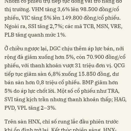
Nhóm cổ phiếu trụ tiếp tục đóng vai trò nâng đỡ
thị trường. VHM tăng 3,6% lên 98.500 đồng/cổ
phiếu, VIC tăng 5% lên 149.800 đồng/cổ phiếu.
Ngoài ra, SSI tăng 2,7%; các mã TCB, MSN, VRE,
PLB tăng quanh mức 1%.
Ở chiều ngược lại, DGC chịu thêm áp lực bán, nới
rộng đà giảm xuống hơn 5%, còn 70.900 đồng/cổ
phiếu, với thanh khoản vượt 31 triệu đơn vị. QCG
tiếp tục giảm sàn 6,8% xuống 15.850 đồng, dư
bán sàn hơn 0,8 triệu cổ phiếu. BMP giảm hơn
5% do áp lực chốt lời. Một số cổ phiếu như TRA,
SVI tăng kịch trần nhưng thanh khoản thấp; HAG,
PVD, VPL tăng 2–3%.
Trên sàn HNX, chỉ số rung lắc đầu phiên trước
khi ổn định trở lại. Kết thúc phiên sáng, HNX-