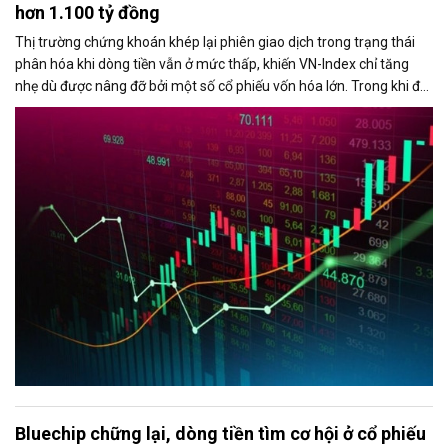
hơn 1.100 tỷ đồng
Thị trường chứng khoán khép lại phiên giao dịch trong trạng thái
phân hóa khi dòng tiền vẫn ở mức thấp, khiến VN-Index chỉ tăng
nhẹ dù được nâng đỡ bởi một số cổ phiếu vốn hóa lớn. Trong khi đó,
áp lực bán từ khối ngoại gia tăng mạnh vào cuối phiên, với giá trị
bán ròng vượt 1.100 tỷ đồng trên sàn HoSE.
Bluechip chững lại, dòng tiền tìm cơ hội ở cổ phiếu