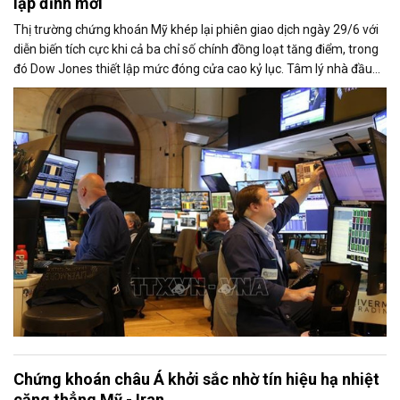
lập đỉnh mới
Thị trường chứng khoán Mỹ khép lại phiên giao dịch ngày 29/6 với
diễn biến tích cực khi cả ba chỉ số chính đồng loạt tăng điểm, trong
đó Dow Jones thiết lập mức đóng cửa cao kỷ lục. Tâm lý nhà đầu
tư được cải thiện nhờ căng thẳng giữa Mỹ và Iran có dấu hiệu hạ
nhiệt, trong khi nhóm cổ phiếu công nghệ lấy lại đà tăng trước thềm
mùa công bố kết quả kinh doanh quý II.
Chứng khoán châu Á khởi sắc nhờ tín hiệu hạ nhiệt
căng thẳng Mỹ - Iran