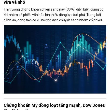
vừa và nhỏ
Thị trường chứng khoán phiên sáng nay (30/6) diễn biến giằng co
khi nhóm cổ phiếu vốn hóa lớn thiếu động lực bứt phá. Trong bối
cảnh đó, dòng tiền có xu hướng dịch chuyển sang nhóm cổ phiếu
vừa và nhỏ, đặc biệt là nhóm chứng khoán, giúp thanh khoản thị
trường duy trì ở mức cao và VN-Index vẫn giữ được sắc xanh.
Chứng khoán Mỹ đồng loạt tăng mạnh, Dow Jones