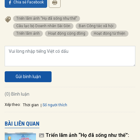
Chia sẻ Facebook
Triển lãm ảnh “Họ đã sống như thế”
Câu lạc bộ Doanh nhân Sài Gòn
Ban Công tác xã hội
Triển lãm ảnh
Hoạt động cộng đồng
Hoạt động từ thiện
Gửi bình luận
(0) Bình luận
Xếp theo:
Số người thích
Thời gian
BÀI LIÊN QUAN
Triển lãm ảnh “Họ đã sống như thế”: