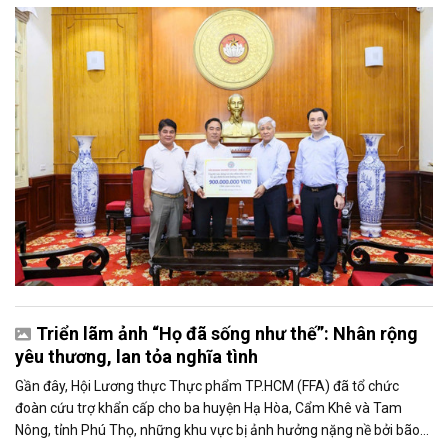
khăn, mổ tim cho trẻ bệnh tim bẩm sinh, trao học bổng cho sinh
viên, xây nhà Đại đoàn kết, cứu trợ bão lụt...
Triển lãm ảnh “Họ đã sống như thế”: Nhân rộng
yêu thương, lan tỏa nghĩa tình
Gần đây, Hội Lương thực Thực phẩm TP.HCM (FFA) đã tổ chức
đoàn cứu trợ khẩn cấp cho ba huyện Hạ Hòa, Cẩm Khê và Tam
Nông, tỉnh Phú Thọ, những khu vực bị ảnh hưởng nặng nề bởi bão