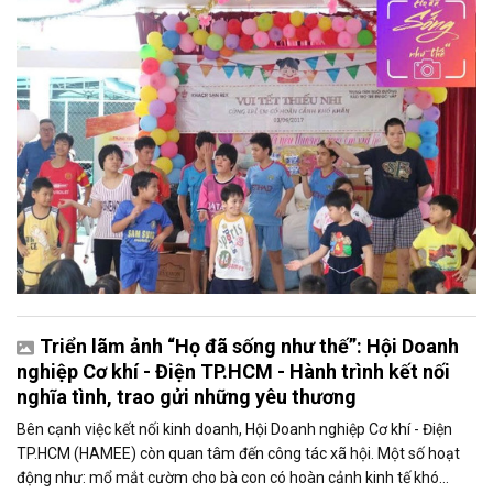
Triển lãm ảnh “Họ đã sống như thế”: Hội Doanh
nghiệp Cơ khí - Điện TP.HCM - Hành trình kết nối
nghĩa tình, trao gửi những yêu thương
Bên cạnh việc kết nối kinh doanh, Hội Doanh nghiệp Cơ khí - Điện
TP.HCM (HAMEE) còn quan tâm đến công tác xã hội. Một số hoạt
động như: mổ mắt cườm cho bà con có hoàn cảnh kinh tế khó