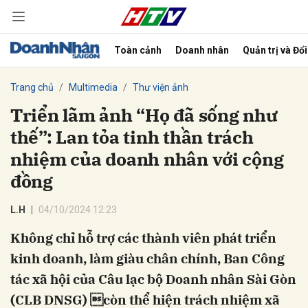
Toàn cảnh
Doanh nhân
Quản trị và Đổ
bình luận
Trang chủ
Multimedia
Thư viện ảnh
Triển lãm ảnh “Họ đã sống như
thế”: Lan tỏa tinh thần trách
nhiệm của doanh nhân với cộng
đồng
L.H
04/10/2024 12:23
Hủy
G
Không chỉ hỗ trợ các thành viên phát triển
kinh doanh, làm giàu chân chính, Ban Công
tác xã hội của Câu lạc bộ Doanh nhân Sài Gòn
(CLB DNSG) còn thể hiện trách nhiệm xã