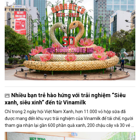
Nhiều bạn trẻ hào hứng với trải nghiệm “Siêu
xanh, siêu xinh” đến từ Vinamilk
Chỉ trong 2 ngày hội Việt Nam Xanh, hơn 11.000 vỏ hộp sữa đã
được mang đến khu vực trải nghiệm của Vinamilk để tái chế; người
tham gia nhận lại gần 600 phần quà xanh, 200 chậu cây và 30 vé đi
tham quan trang trại được Vinamilk trao tặng.