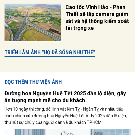
Cao tốc Vĩnh Hảo - Phan
Thiết sẽ lắp camera giám
sát và hệ thống kiểm soát
tải trọng xe
TRIỂN LÃM ẢNH "HỌ ĐÃ SỐNG NHƯ THẾ"
ĐỌC THÊM THƯ VIỆN ẢNH
Đường hoa Nguyễn Huệ Tết 2025 dần lộ diện, gây
ấn tượng mạnh mẽ cho du khách
Hơn 10 ngày thi công, đôi linh vật Kim Tỵ - Ngân Tỵ và nhiều tiểu
cảnh chính của đường hoa Nguyễn Huệ Tết Ất tỵ 2025 dần lộ diện,
thu hút sự chú ý của người dân và du khách TP.HCM.