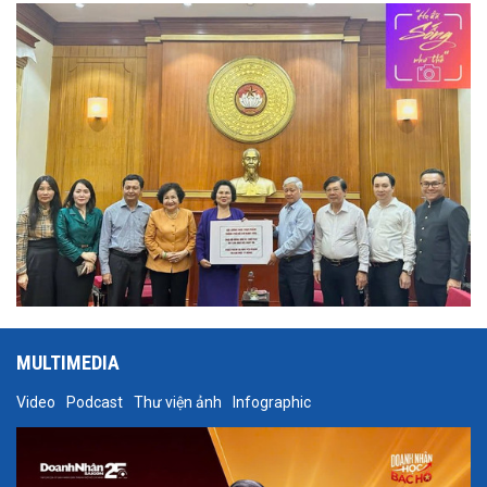
Yagi. Đoàn đã mang đến thực phẩm và dụng cụ gia đình với tổng
giá trị hơn 1,7 tỷ đồng, nhằm giúp đỡ người dân vượt qua giai đoạn
khó khăn.
MULTIMEDIA
Video
Podcast
Thư viện ảnh
Infographic