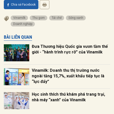
Chia sẻ Facebook
Vinamilk
thu gom
tái chế
sóng xanh
doanh nghiệp
BÀI LIÊN QUAN
Đưa Thương hiệu Quốc gia vươn tầm thế
giới - “hành trình rực rỡ” của Vinamilk
Vinamilk: Doanh thu thị trường nước
ngoài tăng 15,7%, xuất khẩu tiếp tục là
“lực đẩy”
Học sinh thích thú khám phá trang trại,
nhà máy “xanh” của Vinamilk