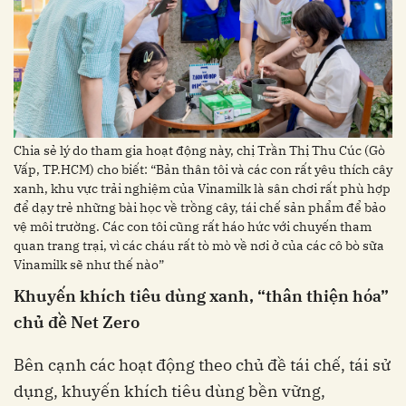
Chia sẻ lý do tham gia hoạt động này, chị Trần Thị Thu Cúc (Gò
Vấp, TP.HCM) cho biết: “Bản thân tôi và các con rất yêu thích cây
xanh, khu vực trải nghiệm của Vinamilk là sân chơi rất phù hợp
để dạy trẻ những bài học về trồng cây, tái chế sản phẩm để bảo
vệ môi trường. Các con tôi cũng rất háo hức với chuyến tham
quan trang trại, vì các cháu rất tò mò về nơi ở của các cô bò sữa
Vinamilk sẽ như thế nào”
Khuyến khích tiêu dùng xanh, “thân thiện hóa”
chủ đề Net Zero
Bên cạnh các hoạt động theo chủ đề tái chế, tái sử
dụng, khuyến khích tiêu dùng bền vững,