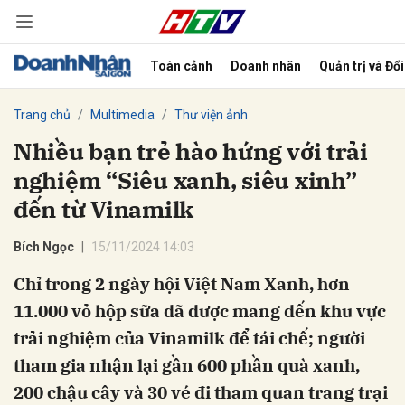
Toàn cảnh
Doanh nhân
Quản trị và Đổ
bình luận
Trang chủ
Multimedia
Thư viện ảnh
Nhiều bạn trẻ hào hứng với trải
nghiệm “Siêu xanh, siêu xinh”
đến từ Vinamilk
Bích Ngọc
15/11/2024 14:03
Chỉ trong 2 ngày hội Việt Nam Xanh, hơn
Hủy
G
11.000 vỏ hộp sữa đã được mang đến khu vực
trải nghiệm của Vinamilk để tái chế; người
tham gia nhận lại gần 600 phần quà xanh,
200 chậu cây và 30 vé đi tham quan trang trại