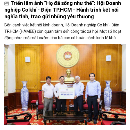
Triển lãm ảnh “Họ đã sống như thế”: Hội Doanh
nghiệp Cơ khí - Điện TP.HCM - Hành trình kết nối
nghĩa tình, trao gửi những yêu thương
Bên cạnh việc kết nối kinh doanh, Hội Doanh nghiệp Cơ khí - Điện
TP.HCM (HAMEE) còn quan tâm đến công tác xã hội. Một số hoạt
động như: mổ mắt cườm cho bà con có hoàn cảnh kinh tế khó
khăn, mổ tim cho trẻ bệnh tim bẩm sinh, trao học bổng cho sinh
viên, xây nhà Đại đoàn kết, cứu trợ bão lụt...