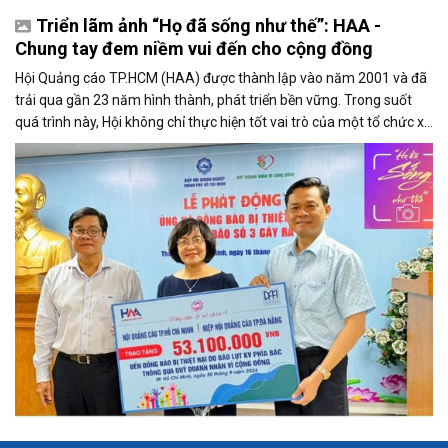
Triển lãm ảnh “Họ đã sống như thế”: HAA -
Chung tay đem niềm vui đến cho cộng đồng
Hội Quảng cáo TP.HCM (HAA) được thành lập vào năm 2001 và đã
trải qua gần 23 năm hình thành, phát triển bền vững. Trong suốt
quá trình này, Hội không chỉ thực hiện tốt vai trò của một tổ chức xã
hội nghề nghiệp, mà còn để lại dấu ấn sâu sắc qua các hoạt động
đóng góp cho cộng đồng.