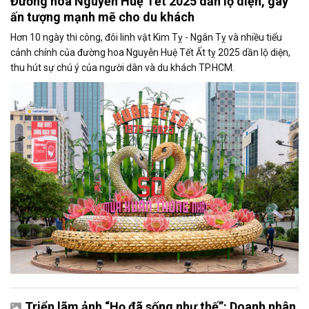
Đường hoa Nguyễn Huệ Tết 2025 dần lộ diện, gây
ấn tượng mạnh mẽ cho du khách
Hơn 10 ngày thi công, đôi linh vật Kim Tỵ - Ngân Tỵ và nhiều tiểu
cảnh chính của đường hoa Nguyễn Huệ Tết Ất tỵ 2025 dần lộ diện,
thu hút sự chú ý của người dân và du khách TP.HCM.
Triển lãm ảnh “Họ đã sống như thế”: Doanh nhân