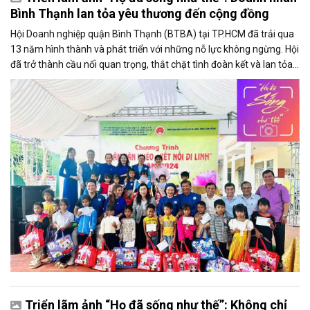
Bình Thạnh lan tỏa yêu thương đến cộng đồng
Hội Doanh nghiệp quận Bình Thạnh (BTBA) tại TP.HCM đã trải qua
13 năm hình thành và phát triển với những nỗ lực không ngừng. Hội
đã trở thành cầu nối quan trọng, thắt chặt tình đoàn kết và lan tỏa
tinh thần nhiệt huyết, viết nên những câu chuyện đầy nghĩa tình.
Triển lãm ảnh “Họ đã sống như thế”: Không chỉ