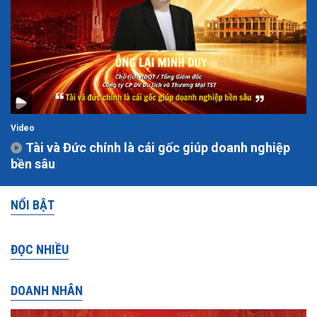
Video
Tài và Đức chính là cái gốc giúp doanh nghiệp
bền sâu
NỔI BẬT
ĐỌC NHIỀU
DOANH NHÂN