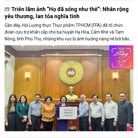
Triển lãm ảnh “Họ đã sống như thế”: Nhân rộng
yêu thương, lan tỏa nghĩa tình
Gần đây, Hội Lương thực Thực phẩm TP.HCM (FFA) đã tổ chức
đoàn cứu trợ khẩn cấp cho ba huyện Hạ Hòa, Cẩm Khê và Tam
Nông, tỉnh Phú Thọ, những khu vực bị ảnh hưởng nặng nề bởi bão
Yagi. Đoàn đã mang đến thực phẩm và dụng cụ gia đình với tổng
giá trị hơn 1,7 tỷ đồng, nhằm giúp đỡ người dân vượt qua giai đoạn
khó khăn.