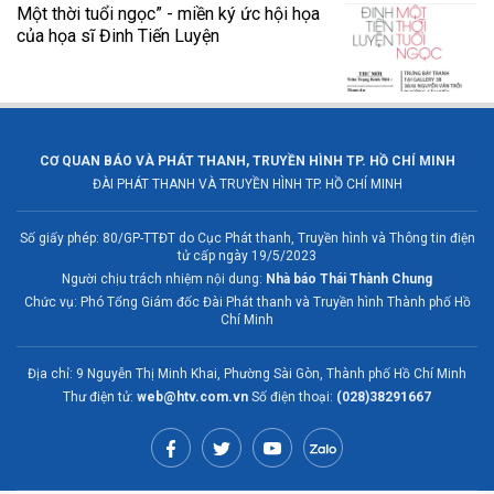
Một thời tuổi ngọc” - miền ký ức hội họa
của họa sĩ Đinh Tiến Luyện
CƠ QUAN BÁO VÀ PHÁT THANH, TRUYỀN HÌNH TP. HỒ CHÍ MINH
ĐÀI PHÁT THANH VÀ TRUYỀN HÌNH TP. HỒ CHÍ MINH
Số giấy phép: 80/GP-TTĐT do Cục Phát thanh, Truyền hình và Thông tin điện
tử cấp ngày 19/5/2023
Người chịu trách nhiệm nội dung:
Nhà báo Thái Thành Chung
Chức vụ: Phó Tổng Giám đốc Đài Phát thanh và Truyền hình Thành phố Hồ
Chí Minh
Địa chỉ: 9 Nguyễn Thị Minh Khai, Phường Sài Gòn, Thành phố Hồ Chí Minh
Thư điện tử:
web@htv.com.vn
Số điện thoại:
(028)38291667