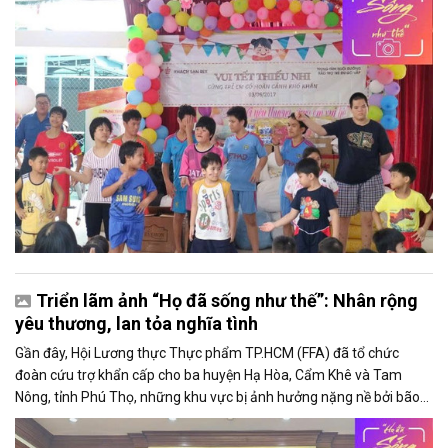
Triển lãm ảnh “Họ đã sống như thế”: Nhân rộng
yêu thương, lan tỏa nghĩa tình
Gần đây, Hội Lương thực Thực phẩm TP.HCM (FFA) đã tổ chức
đoàn cứu trợ khẩn cấp cho ba huyện Hạ Hòa, Cẩm Khê và Tam
Nông, tỉnh Phú Thọ, những khu vực bị ảnh hưởng nặng nề bởi bão
Yagi. Đoàn đã mang đến thực phẩm và dụng cụ gia đình với tổng
giá trị hơn 1,7 tỷ đồng, nhằm giúp đỡ người dân vượt qua giai đoạn