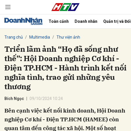
Toàn cảnh
Doanh nhân
Quản trị và Đổ
bình luận
Trang chủ
Multimedia
Thư viện ảnh
Triển lãm ảnh “Họ đã sống như
thế”: Hội Doanh nghiệp Cơ khí -
Điện TP.HCM - Hành trình kết nối
nghĩa tình, trao gửi những yêu
thương
Hủy
G
Bích Ngọc
09/10/2024 10:24
Bên cạnh việc kết nối kinh doanh, Hội Doanh
nghiệp Cơ khí - Điện TP.HCM (HAMEE) còn
quan tâm đến công tác xã hội. Một số hoạt