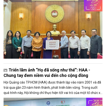
khó khăn.
Triển lãm ảnh “Họ đã sống như thế”: HAA -
Chung tay đem niềm vui đến cho cộng đồng
Hội Quảng cáo TP.HCM (HAA) được thành lập vào năm 2001 và đã
trải qua gần 23 năm hình thành, phát triển bền vững. Trong suốt
quá trình này, Hội không chỉ thực hiện tốt vai trò của một tổ chức xã
hội nghề nghiệp, mà còn để lại dấu ấn sâu sắc qua các hoạt động
đóng góp cho cộng đồng.