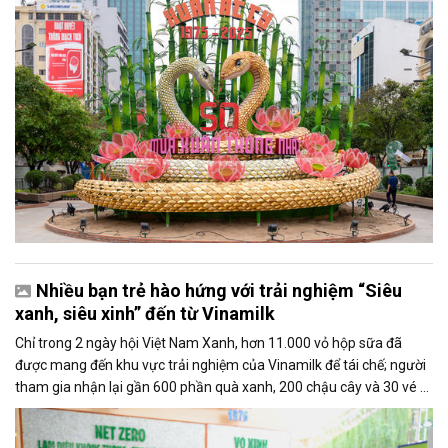
Nhiều bạn trẻ hào hứng với trải nghiệm “Siêu
xanh, siêu xinh” đến từ Vinamilk
Chỉ trong 2 ngày hội Việt Nam Xanh, hơn 11.000 vỏ hộp sữa đã
được mang đến khu vực trải nghiệm của Vinamilk để tái chế; người
tham gia nhận lại gần 600 phần quà xanh, 200 chậu cây và 30 vé đi
tham quan trang trại được Vinamilk trao tặng.