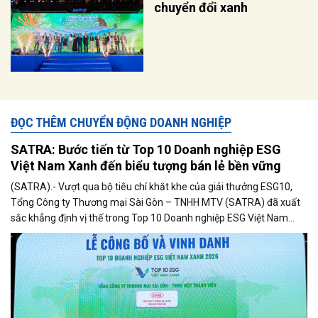
chuyển đổi xanh
ĐỌC THÊM CHUYỂN ĐỘNG DOANH NGHIỆP
SATRA: Bước tiến từ Top 10 Doanh nghiệp ESG
Việt Nam Xanh đến biểu tượng bán lẻ bền vững
(SATRA).- Vượt qua bộ tiêu chí khắt khe của giải thưởng ESG10,
Tổng Công ty Thương mại Sài Gòn – TNHH MTV (SATRA) đã xuất
sắc khẳng định vị thế trong Top 10 Doanh nghiệp ESG Việt Nam
Xanh 2026. Sự kiện này gửi đi một thông điệp mạnh mẽ về cục diện
mới của ngành bán lẻ Việt Nam, nơi doanh thu thuần túy phải
nhường chỗ cho sự phát triển hài hòa giữa kinh tế, xã hội và môi
trường. Trong đó, SATRA đang nổi lên như một hạt nhân tiên
phong, chứng minh tầm vóc của một doanh nghiệp Nhà nước hiện
đại lấy