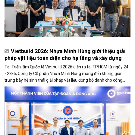
Vietbuild 2026: Nhựa Minh Hùng giới thiệu giải
pháp vật liệu toàn diện cho hạ tầng và xây dựng
Tại Triển lãm Quốc tế Vietbuild 2026 diễn ra tại TP.HCM từ ngày 24
- 28/6, Công ty Cổ phần Nhựa Minh Hùng mang đến không gian
trưng bày hệ sinh thái giải pháp vật liệu đồng bộ dành cho công
trình hạ tầng và xây dựng. Sự kiện thu hút đông đảo khách tham
quan, các nhà thầu, chủ đầu tư và chuyên gia trong ngành.