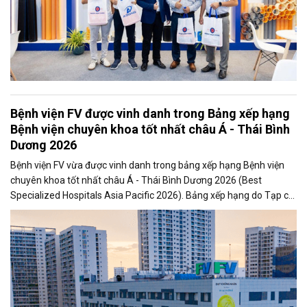
Bệnh viện FV được vinh danh trong Bảng xếp hạng
Bệnh viện chuyên khoa tốt nhất châu Á - Thái Bình
Dương 2026
Bệnh viện FV vừa được vinh danh trong bảng xếp hạng Bệnh viện
chuyên khoa tốt nhất châu Á - Thái Bình Dương 2026 (Best
Specialized Hospitals Asia Pacific 2026). Bảng xếp hạng do Tạp chí
Newsweek của Mỹ và Công ty nghiên cứu dữ liệu Statista thực hiện
và công bố vào tối 17/6. Đây là lần đầu tiên Việt Nam được đưa vào
hệ thống đánh giá này, phản ánh sự hiện diện ngày càng rõ nét của
y tế Việt Nam trong các bảng xếp hạng chuyên khoa quốc tế.