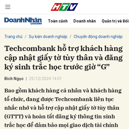
Toàn cảnh
Doanh nhân
Quản trị và Đổ
bình luận
Trang chủ
Sự kiện doanh nghiệp
Chuyển động doanh nghiệp
Techcombank hỗ trợ khách hàng
cập nhật giấy tờ tùy thân và đăng
ký sinh trắc học trước giờ “G”
Bích Ngọc
25/12/2024 14:01
Bao gồm khách hàng cá nhân và khách hàng
Hủy
G
tổ chức, đang được Techcombank liên tục
nhắc nhớ và hỗ trợ cập nhật giấy tờ tùy thân
(GTTT) và hoàn tất đăng ký thông tin sinh
trắc học để đảm bảo mọi giao dịch tài chính