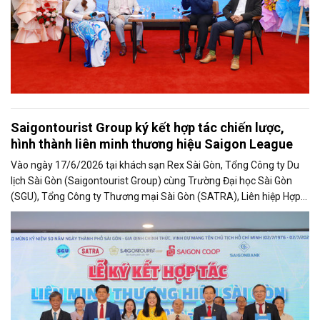
Saigontourist Group ký kết hợp tác chiến lược,
hình thành liên minh thương hiệu Saigon League
Vào ngày 17/6/2026 tại khách sạn Rex Sài Gòn, Tổng Công ty Du
lịch Sài Gòn (Saigontourist Group) cùng Trường Đại học Sài Gòn
(SGU), Tổng Công ty Thương mại Sài Gòn (SATRA), Liên hiệp Hợp
tác xã Thương mại TP. Hồ Chí Minh (Saigon Co.op) và Ngân hàng
TMCP Sài Gòn Công Thương (Saigonbank) chính thức ký kết Bản
ghi nhớ hợp tác giai đoạn 2026 – 2030, hình thành Liên minh
Thương hiệu Sài Gòn – Saigon League.