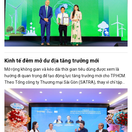
Kinh tế đêm mở dư địa tăng trưởng mới
Mở rộng không gian và kéo dài thời gian tiêu dùng được xem là
hướng đi quan trọng để tạo động lực tăng trưởng mới cho TP.HCM.
Theo Tổng công ty Thương mại Sài Gòn (SATRA), thay vì chỉ tập
trung vào các chương trình khuyến mại ngắn hạn, thành phố cần
phát triển hệ sinh thái tiêu dùng gắn với kinh tế cuối tuần, kinh tế
đêm, du lịch và công nghệ để gia tăng sức mua bền vững.