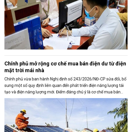
Chính phủ mở rộng cơ chế mua bán điện dư từ điện
mặt trời mái nhà
Chính phủ vừa ban hành Nghị định số 243/2026/NĐ-CP sửa đổi, bổ
sung một số quy định liên quan đến phát triển điện năng lượng tái
tạo và điện năng lượng mới. Điểm đáng chú ý là cơ chế mua bán
điện dư từ các hệ thống điện mặt trời mái nhà được mở rộng, trong
đó nâng tỷ lệ sản lượng điện dư được phép giao dịch từ 20% lên tối
đa 50%, tạo thêm động lực cho người dân và doanh nghiệp đầu tư
vào nguồn điện sạch.