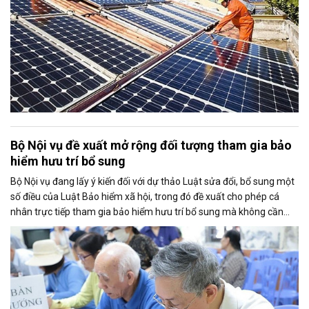
Bộ Nội vụ đề xuất mở rộng đối tượng tham gia bảo
hiểm hưu trí bổ sung
Bộ Nội vụ đang lấy ý kiến đối với dự thảo Luật sửa đổi, bổ sung một
số điều của Luật Bảo hiểm xã hội, trong đó đề xuất cho phép cá
nhân trực tiếp tham gia bảo hiểm hưu trí bổ sung mà không cần
thông qua người sử dụng lao động. Dự thảo cũng điều chỉnh cách
tính thời gian đóng bảo hiểm xã hội nhằm bảo đảm quyền lợi cho
người tham gia.