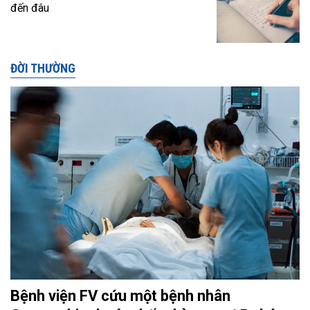
đến đâu
ĐỜI THƯỜNG
Bệnh viện FV cứu một bệnh nhân