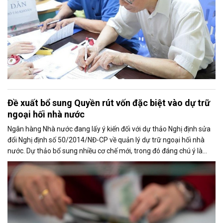
Đề xuất bổ sung Quyền rút vốn đặc biệt vào dự trữ
ngoại hối nhà nước
Ngân hàng Nhà nước đang lấy ý kiến đối với dự thảo Nghị định sửa
đổi Nghị định số 50/2014/NĐ-CP về quản lý dự trữ ngoại hối nhà
nước. Dự thảo bổ sung nhiều cơ chế mới, trong đó đáng chú ý là
việc đưa Quyền rút vốn đặc biệt (SDR) của Quỹ Tiền tệ Quốc tế
(IMF) vào nguồn hình thành dự trữ ngoại hối quốc gia.