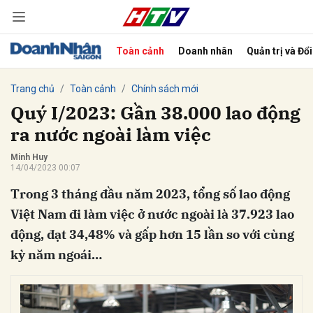
Toàn cảnh
Doanh nhân
Quản trị và Đổ
bình luận
Trang chủ
Toàn cảnh
Chính sách mới
Quý I/2023: Gần 38.000 lao động
ra nước ngoài làm việc
Minh Huy
14/04/2023 00:07
Trong 3 tháng đầu năm 2023, tổng số lao động
Việt Nam đi làm việc ở nước ngoài là 37.923 lao
động, đạt 34,48% và gấp hơn 15 lần so với cùng
Hủy
G
kỳ năm ngoái…