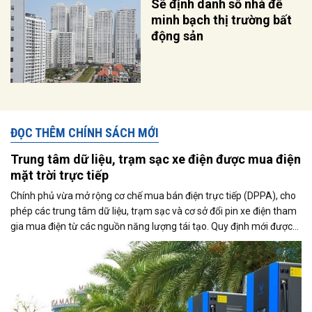
Sẽ định danh số nhà để
minh bạch thị trường bất
động sản
ĐỌC THÊM CHÍNH SÁCH MỚI
Trung tâm dữ liệu, trạm sạc xe điện được mua điện
mặt trời trực tiếp
Chính phủ vừa mở rộng cơ chế mua bán điện trực tiếp (DPPA), cho
phép các trung tâm dữ liệu, trạm sạc và cơ sở đổi pin xe điện tham
gia mua điện từ các nguồn năng lượng tái tạo. Quy định mới được
kỳ vọng thúc đẩy sử dụng điện xanh, đáp ứng nhu cầu ngày càng
tăng của nền kinh tế số và quá trình điện hóa giao thông.