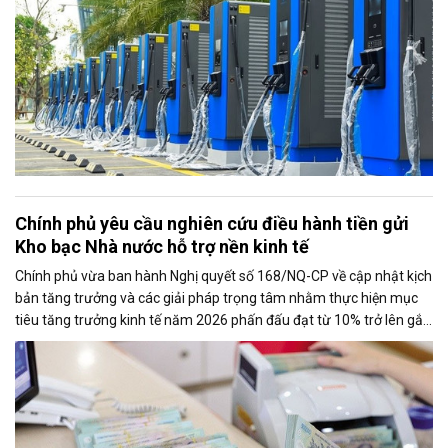
Chính phủ yêu cầu nghiên cứu điều hành tiền gửi
Kho bạc Nhà nước hỗ trợ nền kinh tế
Chính phủ vừa ban hành Nghị quyết số 168/NQ-CP về cập nhật kịch
bản tăng trưởng và các giải pháp trọng tâm nhằm thực hiện mục
tiêu tăng trưởng kinh tế năm 2026 phấn đấu đạt từ 10% trở lên gắn
với giữ vững ổn định kinh tế vĩ mô. Một trong những nhiệm vụ đáng
chú ý là nghiên cứu điều hành tiền gửi của Kho bạc Nhà nước tại
các ngân hàng thương mại để tăng nguồn vốn ngắn hạn cho nền
kinh tế.