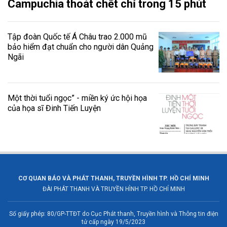
Campuchia thoát chết chỉ trong 15 phút
Tập đoàn Quốc tế Á Châu trao 2.000 mũ
bảo hiểm đạt chuẩn cho người dân Quảng
Ngãi
Một thời tuổi ngọc” - miền ký ức hội họa
của họa sĩ Đinh Tiến Luyện
CƠ QUAN BÁO VÀ PHÁT THANH, TRUYỀN HÌNH TP. HỒ CHÍ MINH
ĐÀI PHÁT THANH VÀ TRUYỀN HÌNH TP. HỒ CHÍ MINH
Số giấy phép: 80/GP-TTĐT do Cục Phát thanh, Truyền hình và Thông tin điện
tử cấp ngày 19/5/2023