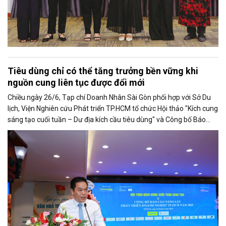
Tiêu dùng chỉ có thể tăng trưởng bền vững khi
nguồn cung liên tục được đổi mới
Chiều ngày 26/6, Tạp chí Doanh Nhân Sài Gòn phối hợp với Sở Du
lịch, Viện Nghiên cứu Phát triển TP.HCM tổ chức Hội thảo "Kích cung
sáng tạo cuối tuần – Dư địa kích cầu tiêu dùng" và Công bố Báo
cáo năng lực phát triển doanh nghiệp TP.HCM năm 2025. Trân
trọng giới thiệu phát biểu của ông Võ Hồng Sơn - Trưởng đại diện
Văn phòng Bộ Công Thương khu vực phía Nam tại Hội thảo.