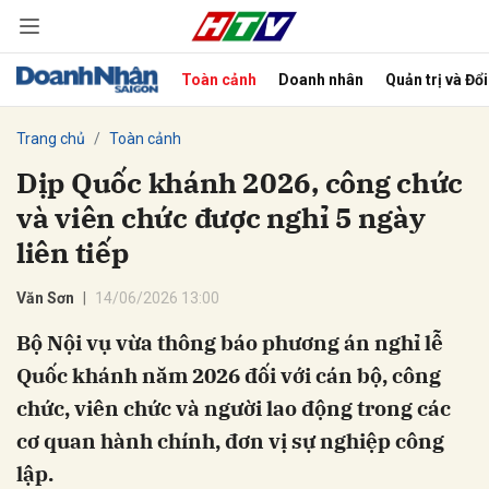
Toàn cảnh
Doanh nhân
Quản trị và Đổ
bình luận
Trang chủ
Toàn cảnh
Dịp Quốc khánh 2026, công chức
và viên chức được nghỉ 5 ngày
liên tiếp
Văn Sơn
14/06/2026 13:00
Bộ Nội vụ vừa thông báo phương án nghỉ lễ
Hủy
G
Quốc khánh năm 2026 đối với cán bộ, công
chức, viên chức và người lao động trong các
cơ quan hành chính, đơn vị sự nghiệp công
lập.