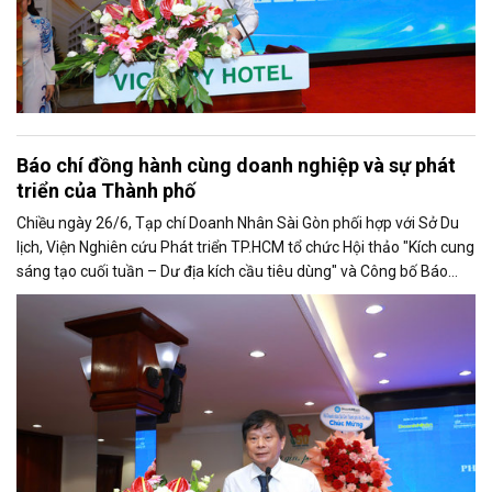
Báo chí đồng hành cùng doanh nghiệp và sự phát
triển của Thành phố
Chiều ngày 26/6, Tạp chí Doanh Nhân Sài Gòn phối hợp với Sở Du
lịch, Viện Nghiên cứu Phát triển TP.HCM tổ chức Hội thảo "Kích cung
sáng tạo cuối tuần – Dư địa kích cầu tiêu dùng" và Công bố Báo
cáo năng lực phát triển doanh nghiệp TP.HCM năm 2025. Trân
trọng giới thiệu phát biểu của ông Trần Trọng Dũng - Phó Chủ tịch
Hội Nhà báo Việt Nam tại Hội thảo.