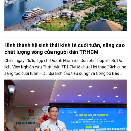
Hình thành hệ sinh thái kinh tế cuối tuần, nâng cao
chất lượng sống của người dân TP.HCM
Chiều ngày 26/6, Tạp chí Doanh Nhân Sài Gòn phối hợp với Sở Du
lịch, Viện Nghiên cứu Phát triển TP.HCM tổ chức Hội thảo "Kích cung
sáng tạo cuối tuần – Dư địa kích cầu tiêu dùng" và Công bố Báo
cáo năng lực phát triển doanh nghiệp TP.HCM năm 2025. Trân
trọng giới thiệu phát biểu của ông Nguyễn Ngọc Hồi - Phó Giám đốc
Sở Văn hoá - Thể thao TP.HCM tại Hội thảo.