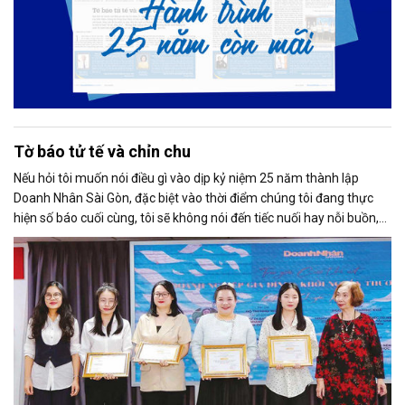
Tờ báo tử tế và chỉn chu
Nếu hỏi tôi muốn nói điều gì vào dịp kỷ niệm 25 năm thành lập
Doanh Nhân Sài Gòn, đặc biệt vào thời điểm chúng tôi đang thực
hiện số báo cuối cùng, tôi sẽ không nói đến tiếc nuối hay nỗi buồn,
thay vào đó là niềm tự hào. Bởi khi nghĩ về Doanh Nhân Sài Gòn, tôi
luôn nghĩ đó là một tờ báo “tử tế, chỉn chu”. Những điều tưởng như
rất bình thường ấy đã nuôi dưỡng tôi suốt 25 năm làm nghề. Và có
lẽ sẽ còn theo tôi đến hết cuộc đời cầm bút.