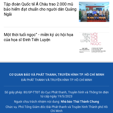
Tập đoàn Quốc tế Á Châu trao 2.000 mũ
bảo hiểm đạt chuẩn cho người dân Quảng
Ngãi
Một thời tuổi ngọc” - miền ký ức hội họa
của họa sĩ Đinh Tiến Luyện
CƠ QUAN BÁO VÀ PHÁT THANH, TRUYỀN HÌNH TP. HỒ CHÍ MINH
ĐÀI PHÁT THANH VÀ TRUYỀN HÌNH TP. HỒ CHÍ MINH
Số giấy phép: 80/GP-TTĐT do Cục Phát thanh, Truyền hình và Thông tin điện
tử cấp ngày 19/5/2023
Người chịu trách nhiệm nội dung:
Nhà báo Thái Thành Chung
Chức vụ: Phó Tổng Giám đốc Đài Phát thanh và Truyền hình Thành phố Hồ
Chí Minh