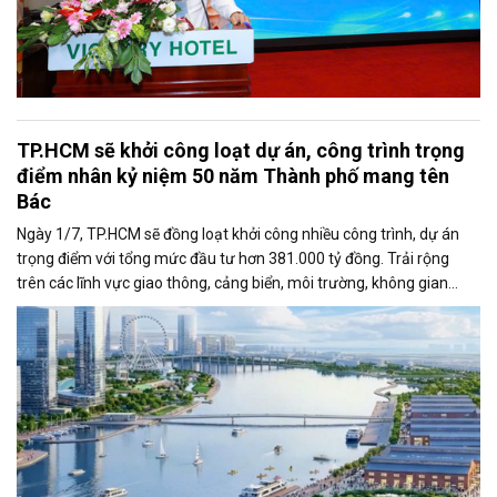
TP.HCM sẽ khởi công loạt dự án, công trình trọng
điểm nhân kỷ niệm 50 năm Thành phố mang tên
Bác
Ngày 1/7, TP.HCM sẽ đồng loạt khởi công nhiều công trình, dự án
trọng điểm với tổng mức đầu tư hơn 381.000 tỷ đồng. Trải rộng
trên các lĩnh vực giao thông, cảng biển, môi trường, không gian
công cộng và nhà ở xã hội, các dự án được kỳ vọng tạo động lực
tăng trưởng mới, mở rộng không gian phát triển và nâng cao năng
lực cạnh tranh của đô thị lớn nhất cả nước.