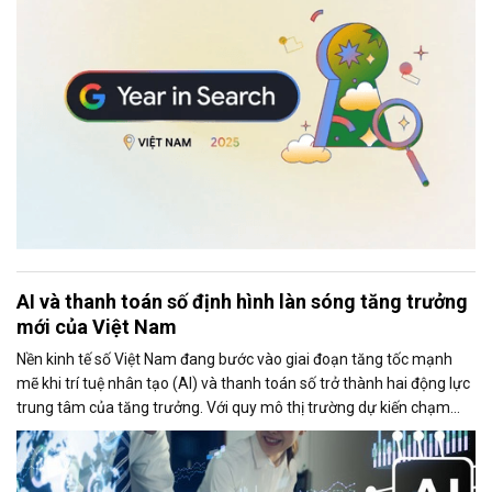
AI và thanh toán số định hình làn sóng tăng trưởng
mới của Việt Nam
Nền kinh tế số Việt Nam đang bước vào giai đoạn tăng tốc mạnh
mẽ khi trí tuệ nhân tạo (AI) và thanh toán số trở thành hai động lực
trung tâm của tăng trưởng. Với quy mô thị trường dự kiến chạm
mốc 39 tỷ USD trong năm 2025, Việt Nam đang nổi lên như một
trong những điểm sáng của Đông Nam Á về mức độ sẵn sàng công
nghệ, tốc độ số hóa và khả năng hấp thụ các mô hình kinh doanh