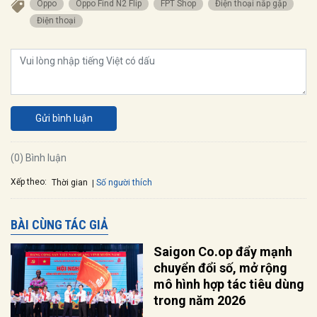
Oppo
Oppo Find N2 Flip
FPT Shop
Điện thoại nắp gập
Điện thoại
Gửi bình luận
(0) Bình luận
Xếp theo:
Số người thích
Thời gian
BÀI CÙNG TÁC GIẢ
Saigon Co.op đẩy mạnh
chuyển đổi số, mở rộng
mô hình hợp tác tiêu dùng
trong năm 2026