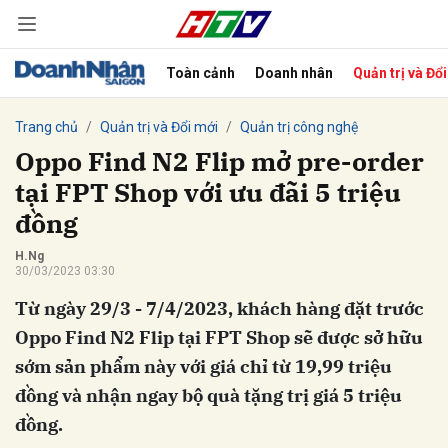
Toàn cảnh
Doanh nhân
Quản trị và Đổ
bình luận
Trang chủ
Quản trị và Đổi mới
Quản trị công nghệ
Oppo Find N2 Flip mở pre-order
tại FPT Shop với ưu đãi 5 triệu
đồng
H.Ng
30/03/2023 03:30
Từ ngày 29/3 - 7/4/2023, khách hàng đặt trước
Hủy
G
Oppo Find N2 Flip tại FPT Shop sẽ được sở hữu
sớm sản phẩm này với giá chỉ từ 19,99 triệu
đồng và nhận ngay bộ quà tặng trị giá 5 triệu
đồng.