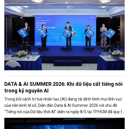
và đổi mới sáng tạo lớn nhất cả nước, định hướng này đang được
thúc đẩy mạnh mẽ thông qua các mô hình kết nối giữa cơ quan
quản lý, doanh nghiệp và nhà trường.
DATA & AI SUMMER 2026: Khi dữ liệu cất tiếng nói
trong kỷ nguyên AI
Trong bối cảnh trí tuệ nhân tạo (AI) đang tái định hình mọi lĩnh vực
của nền kinh tế số, Diễn đàn Data & AI Summer 2026 với chủ đề
“Tiếng nói của Dữ liệu thời AI” diễn ra ngày 8/5 tại TP.HCM đã quy tụ
hơn 500 đại biểu là lãnh đạo cơ quan quản lý, chuyên gia công nghệ,
doanh nghiệp, startup và cộng đồng đổi mới sáng tạo.