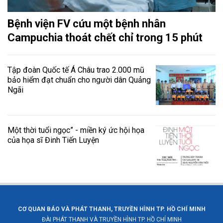
Bệnh viện FV cứu một bệnh nhân
Campuchia thoát chết chỉ trong 15 phút
Tập đoàn Quốc tế Á Châu trao 2.000 mũ
bảo hiểm đạt chuẩn cho người dân Quảng
Ngãi
Một thời tuổi ngọc” - miền ký ức hội họa
của họa sĩ Đinh Tiến Luyện
CƠ QUAN BÁO VÀ PHÁT THANH, TRUYỀN HÌNH TP. HỒ CHÍ MINH
ĐÀI PHÁT THANH VÀ TRUYỀN HÌNH TP. HỒ CHÍ MINH