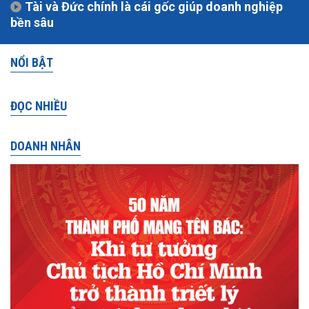
Tài và Đức chính là cái gốc giúp doanh nghiệp
bền sâu
NỔI BẬT
ĐỌC NHIỀU
DOANH NHÂN