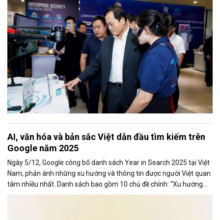
AI, văn hóa và bản sắc Việt dẫn đầu tìm kiếm trên
Google năm 2025
Ngày 5/12, Google công bố danh sách Year in Search 2025 tại Việt
Nam, phản ánh những xu hướng và thông tin được người Việt quan
tâm nhiều nhất. Danh sách bao gồm 10 chủ đề chính: “Xu hướng
chung,” “Tạo ảnh,” “Phim ảnh (chung),” “Phim ảnh Việt Nam,”
“Concert,” “Bài hát,” “Tin tức,” “Cách làm,” “Là gì” và “Du lịch”.