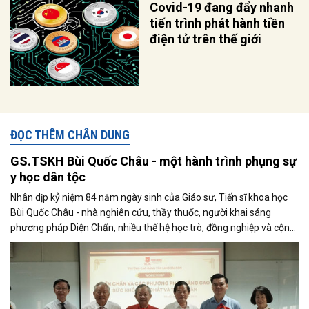
Covid-19 đang đẩy nhanh
tiến trình phát hành tiền
điện tử trên thế giới
ĐỌC THÊM CHÂN DUNG
GS.TSKH Bùi Quốc Châu - một hành trình phụng sự
y học dân tộc
Nhân dịp kỷ niệm 84 năm ngày sinh của Giáo sư, Tiến sĩ khoa học
Bùi Quốc Châu - nhà nghiên cứu, thầy thuốc, người khai sáng
phương pháp Diện Chẩn, nhiều thế hệ học trò, đồng nghiệp và cộng
đồng doanh nhân - trí thức đã cùng nhìn lại hành trình lao động bền
bỉ, sáng tạo và cống hiến của ông cho nền y học Việt Nam.