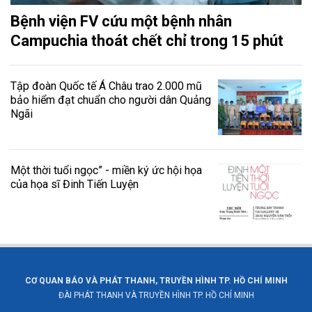
Bệnh viện FV cứu một bệnh nhân
Campuchia thoát chết chỉ trong 15 phút
Tập đoàn Quốc tế Á Châu trao 2.000 mũ
bảo hiểm đạt chuẩn cho người dân Quảng
Ngãi
Một thời tuổi ngọc” - miền ký ức hội họa
của họa sĩ Đinh Tiến Luyện
CƠ QUAN BÁO VÀ PHÁT THANH, TRUYỀN HÌNH TP. HỒ CHÍ MINH
ĐÀI PHÁT THANH VÀ TRUYỀN HÌNH TP. HỒ CHÍ MINH