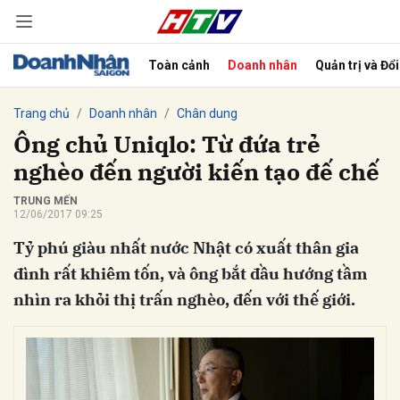
Toàn cảnh
Doanh nhân
Quản trị và Đổ
bình luận
Trang chủ
Doanh nhân
Chân dung
Ông chủ Uniqlo: Từ đứa trẻ
nghèo đến người kiến tạo đế chế
TRUNG MẾN
12/06/2017 09:25
Tỷ phú giàu nhất nước Nhật có xuất thân gia
đình rất khiêm tốn, và ông bắt đầu hướng tầm
nhìn ra khỏi thị trấn nghèo, đến với thế giới.
Hủy
G