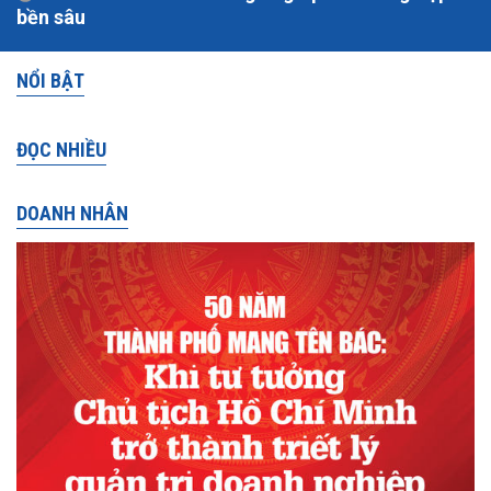
bền sâu
NỔI BẬT
ĐỌC NHIỀU
DOANH NHÂN