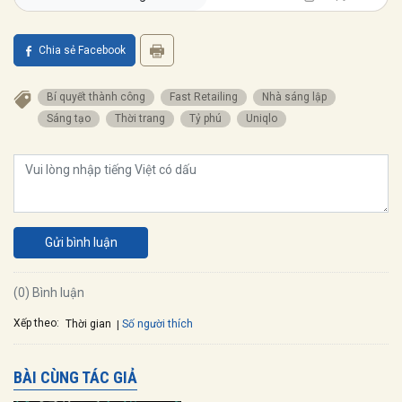
Chia sẻ Facebook
bí quyết thành công
Fast Retailing
nhà sáng lập
Sáng tạo
Thời trang
Tỷ phú
Uniqlo
Gửi bình luận
(0) Bình luận
Xếp theo:
Số người thích
Thời gian
BÀI CÙNG TÁC GIẢ