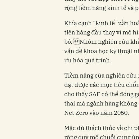
rộng tiềm năng kinh tế và p
Khía cạnh "kinh tế tuần h
tiên hàng đầu thay vì mô hì
bỏ. Nhóm nghiên cứu khẳn
vấn đề khoa học kỹ thuật nh
ưu hóa quá trình.
Tiềm năng của nghiên cứu n
đạt được các mục tiêu chốn
cho thấy SAF có thể đóng 
thải mà ngành hàng không 
Net Zero vào năm 2050.
Mặc dù thách thức về chi ph
rộng quy mô chuỗi cung ứng 