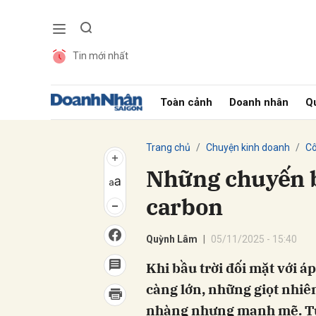
Tin mới nhất
Gửi 
Toàn cảnh
Doanh nhân
Qu
Trang chủ
Chuyện kinh doanh
Cô
Những chuyến 
carbon
Quỳnh Lâm
05/11/2025 - 15:40
Khi bầu trời đối mặt với áp
càng lớn, những giọt nhiên
nhàng nhưng mạnh mẽ. Từ 