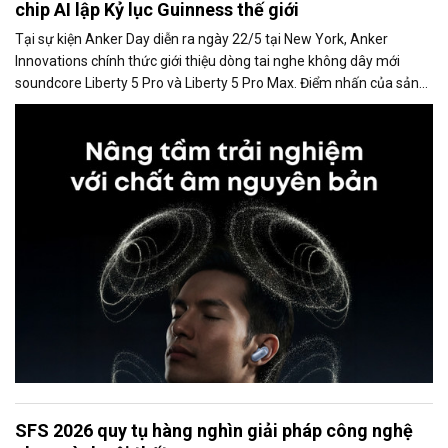
chip AI lập Kỷ lục Guinness thế giới
Tại sự kiện Anker Day diễn ra ngày 22/5 tại New York, Anker
Innovations chính thức giới thiệu dòng tai nghe không dây mới
soundcore Liberty 5 Pro và Liberty 5 Pro Max. Điểm nhấn của sản
phẩm là việc tích hợp THUS™, chip AI độc quyền đầu tiên của hãng
ứng dụng kiến trúc neural-net compute-in-memory (CIM), cho
phép xử lý trực tiếp trong bộ nhớ thay vì phải truyền dữ liệu qua lại
giữa bộ nhớ và bộ xử lý như kiến trúc chip truyền thống
SFS 2026 quy tụ hàng nghìn giải pháp công nghệ