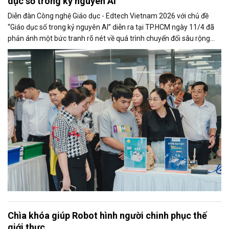
dục số trong kỷ nguyên AI
Diễn đàn Công nghệ Giáo dục - Edtech Vietnam 2026 với chủ đề
“Giáo dục số trong kỷ nguyên AI” diễn ra tại TP.HCM ngày 11/4 đã
phản ánh một bức tranh rõ nét về quá trình chuyển đổi sâu rộng
của giáo dục đại học trong kỷ nguyên số, nơi công nghệ, dữ liệu và
trí tuệ nhân tạo đang trở thành nền tảng cốt lõi định hình lại toàn bộ
hệ thống đào tạo.
Chìa khóa giúp Robot hình người chinh phục thế
giới thực