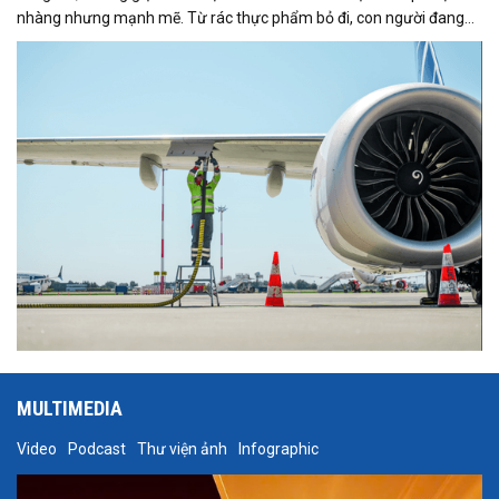
nhàng nhưng mạnh mẽ. Từ rác thực phẩm bỏ đi, con người đang
tìm cách nuôi dưỡng giấc mơ bay xanh hơn, sạch hơn và nhẹ gánh
carbon.
MULTIMEDIA
Video
Podcast
Thư viện ảnh
Infographic