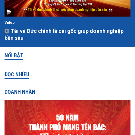
Video
Tài và Đức chính là cái gốc giúp doanh nghiệp
bền sâu
NỔI BẬT
ĐỌC NHIỀU
DOANH NHÂN