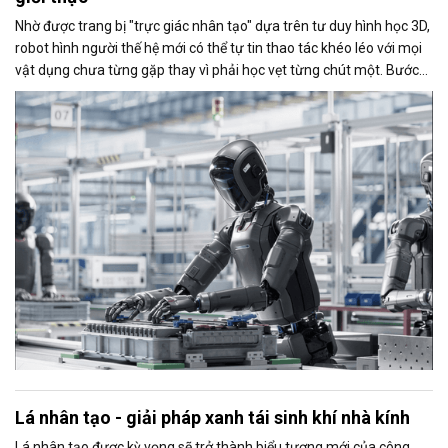
Nhờ được trang bị "trực giác nhân tạo" dựa trên tư duy hình học 3D,
robot hình người thế hệ mới có thể tự tin thao tác khéo léo với mọi
vật dụng chưa từng gặp thay vì phải học vẹt từng chút một. Bước
đột phá này dự kiến sẽ là chìa khoá mở toang cánh cửa đưa những
cỗ máy thông minh này bước ra khỏi phòng thí nghiệm để hòa
nhập vào đời sống con người.
Lá nhân tạo - giải pháp xanh tái sinh khí nhà kính
Lá nhân tạo được kỳ vọng sẽ trở thành biểu tượng mới của công