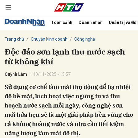
Toàn cảnh
Doanh nhân
Quản trị và Đổ
bình luận
Trang chủ
Chuyện kinh doanh
Công nghệ
Độc đáo sơn lạnh thu nước sạch
từ không khí
Quỳnh Lâm
10/11/2025 - 15:57
Sử dụng cơ chế làm mát thụ động để hạ nhiệt
độ bề mặt, kích hoạt việc ngưng tụ và thu
Hủy
G
hoạch nước sạch mỗi ngày, công nghệ sơn
mới hứa hẹn sẽ là một giải pháp bền vững cho
cả khủng hoảng nước và nhu cầu tiết kiệm
năng lượng làm mát đô thị.