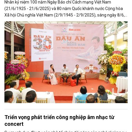
Nhân kỷ niệm 100 năm Ngày Báo chí Cách mạng Việt Nam
(21/6/1925 - 21/6/2025) và 80 năm Quốc khánh nước Cộng hòa
Xã hội Chủ nghĩa Việt Nam (2/9/1945 - 2/9/2025), sáng ngày 8/6,
tại Đường Sách TP.HCM, Hội Nhà báo TP.HCM phối hợp cùng Báo
Người Lao Động đã tổ chức lễ ra mắt cuốn sách “Dấu ấn 30 năm
nghề báo”, một công trình giàu ý nghĩa của nhà báo Tô Đình Tuân -
Tổng Biên tập Báo Người Lao Động, Ủy viên Ban Chấp hành Hội
Nhà báo TP.HCM.
Triển vọng phát triển công nghiệp âm nhạc từ
concert