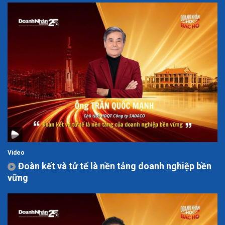
Video
Đoàn kết và tử tế là nền tảng doanh nghiệp bền
vững