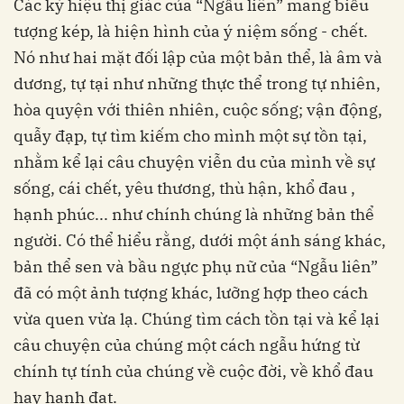
Các ký hiệu thị giác của “Ngẫu liên” mang biểu
tượng kép, là hiện hình của ý niệm sống - chết.
Nó như hai mặt đối lập của một bản thể, là âm và
dương, tự tại như những thực thể trong tự nhiên,
hòa quyện với thiên nhiên, cuộc sống; vận động,
quẫy đạp, tự tìm kiếm cho mình một sự tồn tại,
nhằm kể lại câu chuyện viễn du của mình về sự
sống, cái chết, yêu thương, thù hận, khổ đau ,
hạnh phúc... như chính chúng là những bản thể
người. Có thể hiểu rằng, dưới một ánh sáng khác,
bản thể sen và bầu ngực phụ nữ của “Ngẫu liên”
đã có một ảnh tượng khác, lưỡng hợp theo cách
vừa quen vừa lạ. Chúng tìm cách tồn tại và kể lại
câu chuyện của chúng một cách ngẫu hứng từ
chính tự tính của chúng về cuộc đời, về khổ đau
hay hạnh đạt.