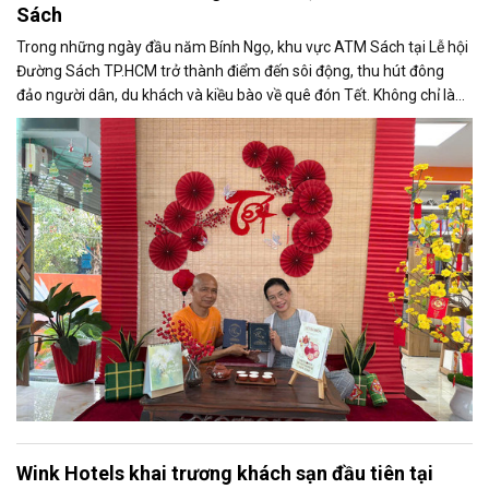
Sách
Trong những ngày đầu năm Bính Ngọ, khu vực ATM Sách tại Lễ hội
Đường Sách TP.HCM trở thành điểm đến sôi động, thu hút đông
đảo người dân, du khách và kiều bào về quê đón Tết. Không chỉ là
không gian trải nghiệm mới mẻ, ATM Sách còn mang đến một hình
thức “lì xì tri thức” độc đáo, góp phần tạo nên sắc thái văn hóa đọc
đặc biệt trong không khí xuân.
Wink Hotels khai trương khách sạn đầu tiên tại