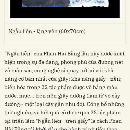
Ngẫu liên - lặng yên (60x70cm)
“Ngẫu liên” của Phan Hải Bằng lần này được xuất
hiện trong sự đa dạng, phong phú của đường nét
và màu sắc, cùng nghệ sĩ quay trở lại với khả
năng cơ bản nhất của giấy: khả năng giấy - nền;
biến hóa trong 22 tác phẩm được vẽ bằng màu
nước, mực... trên nền giấy dướng (làm từ vỏ cây
dướng - một loại cây gần như dó). Công bố những
thử nghiệm và kết quả có được qua 22 tác phẩm
tại triển lãm "Ngẫu liên - trên giấy" là cách Phan
Hải Bằng tái khởi đầu cho hành trình tiếp theo