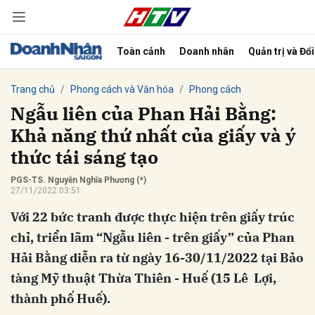
Toàn cảnh
Doanh nhân
Quản trị và Đổ
bình luận
Trang chủ
Phong cách và Văn hóa
Phong cách
Ngẫu liên của Phan Hải Bằng:
Khả năng thứ nhất của giấy và ý
thức tái sáng tạo
PGS-TS. Nguyễn Nghĩa Phương (*)
27/11/2022 03:51
Với 22 bức tranh được thực hiện trên giấy trúc
Hủy
G
chỉ, triển lãm “Ngẫu liên - trên giấy” của Phan
Hải Bằng diễn ra từ ngày 16-30/11/2022 tại Bảo
tàng Mỹ thuật Thừa Thiên - Huế (15 Lê Lợi,
thành phố Huế).