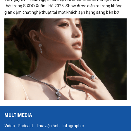
thời trang SIXDO Xuân - Hè 2025. Show được diễn ra trong không
gian đậm chất nghệ thuật tại một khách sạn hạng sang bên bờ
sông Sài Gòn. Tại sự kiện, Lan Ngọc đã thể hiện thần thái sang
trọng, rạng rỡ cùng bộ trang sức kim cương đẳng cấp trị giá gần
800 triệu đồng từ thương hiệu PNJ.
MULTIMEDIA
Video
Podcast
Thư viện ảnh
Infographic