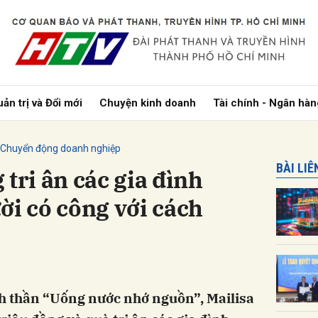
bình luận
ản trị và Đổi mới
Chuyện kinh doanh
Tài chính - Ngân hàn
Chuyển động doanh nghiệp
BÀI LI
tri ân các gia đình
ời có công với cách
Hủy
G
inh thần “Uống nước nhớ nguồn”, Mailisa