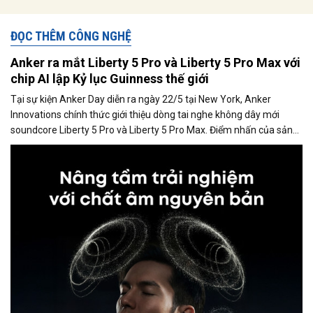
ĐỌC THÊM CÔNG NGHỆ
Anker ra mắt Liberty 5 Pro và Liberty 5 Pro Max với
chip AI lập Kỷ lục Guinness thế giới
Tại sự kiện Anker Day diễn ra ngày 22/5 tại New York, Anker
Innovations chính thức giới thiệu dòng tai nghe không dây mới
soundcore Liberty 5 Pro và Liberty 5 Pro Max. Điểm nhấn của sản
phẩm là việc tích hợp THUS™, chip AI độc quyền đầu tiên của hãng
ứng dụng kiến trúc neural-net compute-in-memory (CIM), cho
phép xử lý trực tiếp trong bộ nhớ thay vì phải truyền dữ liệu qua lại
giữa bộ nhớ và bộ xử lý như kiến trúc chip truyền thống