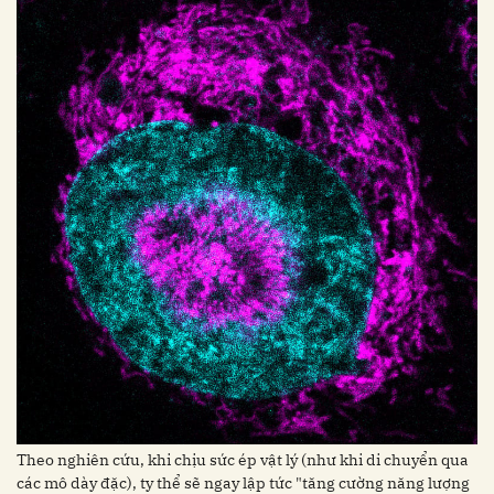
Theo nghiên cứu, khi chịu sức ép vật lý (như khi di chuyển qua
các mô dày đặc), ty thể sẽ ngay lập tức "tăng cường năng lượng