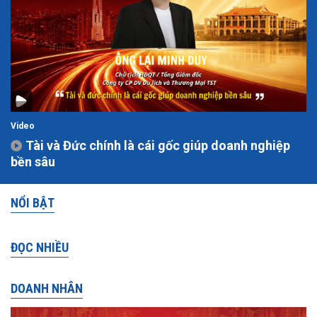
Video
Tài và Đức chính là cái gốc giúp doanh nghiệp
bền sâu
NỔI BẬT
ĐỌC NHIỀU
DOANH NHÂN