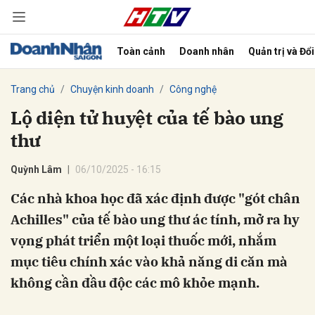
Toàn cảnh
Doanh nhân
Quản trị và Đổ
bình luận
Trang chủ
Chuyện kinh doanh
Công nghệ
Lộ diện tử huyệt của tế bào ung
thư
Quỳnh Lâm
06/10/2025 - 16:15
Các nhà khoa học đã xác định được "gót chân
Achilles" của tế bào ung thư ác tính, mở ra hy
Hủy
G
vọng phát triển một loại thuốc mới, nhắm
mục tiêu chính xác vào khả năng di căn mà
không cần đầu độc các mô khỏe mạnh.