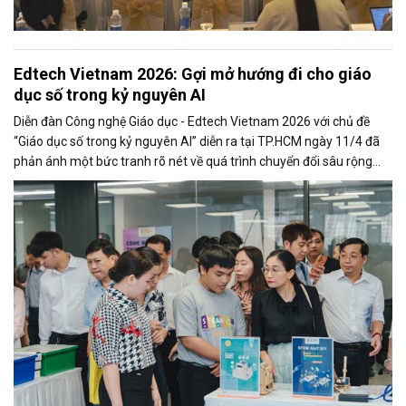
Edtech Vietnam 2026: Gợi mở hướng đi cho giáo
dục số trong kỷ nguyên AI
Diễn đàn Công nghệ Giáo dục - Edtech Vietnam 2026 với chủ đề
“Giáo dục số trong kỷ nguyên AI” diễn ra tại TP.HCM ngày 11/4 đã
phản ánh một bức tranh rõ nét về quá trình chuyển đổi sâu rộng
của giáo dục đại học trong kỷ nguyên số, nơi công nghệ, dữ liệu và
trí tuệ nhân tạo đang trở thành nền tảng cốt lõi định hình lại toàn bộ
hệ thống đào tạo.