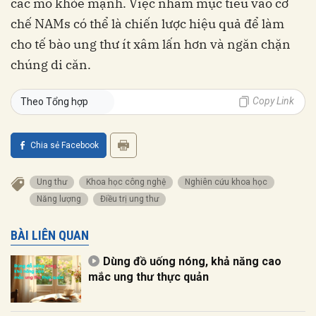
các mô khỏe mạnh. Việc nhắm mục tiêu vào cơ
chế NAMs có thể là chiến lược hiệu quả để làm
cho tế bào ung thư ít xâm lấn hơn và ngăn chặn
chúng di căn.
Copy Link
Theo Tổng hợp
Chia sẻ Facebook
ung thư
khoa học công nghệ
Nghiên cứu khoa học
Năng lượng
điều trị ung thư
BÀI LIÊN QUAN
Dùng đồ uống nóng, khả năng cao
mắc ung thư thực quản