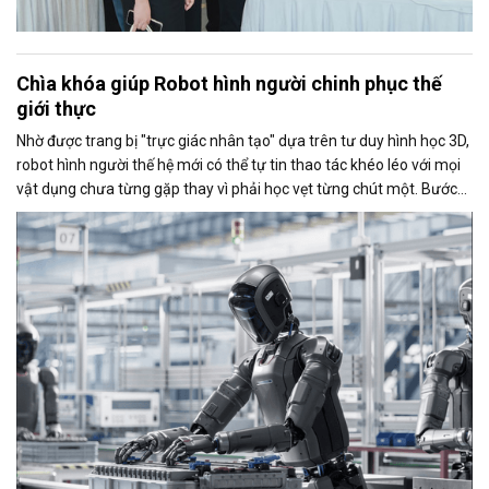
Chìa khóa giúp Robot hình người chinh phục thế
giới thực
Nhờ được trang bị "trực giác nhân tạo" dựa trên tư duy hình học 3D,
robot hình người thế hệ mới có thể tự tin thao tác khéo léo với mọi
vật dụng chưa từng gặp thay vì phải học vẹt từng chút một. Bước
đột phá này dự kiến sẽ là chìa khoá mở toang cánh cửa đưa những
cỗ máy thông minh này bước ra khỏi phòng thí nghiệm để hòa
nhập vào đời sống con người.