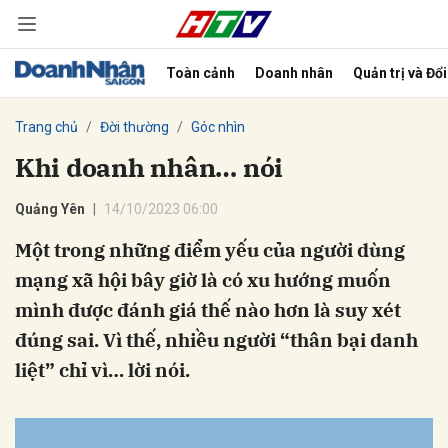
Toàn cảnh
Doanh nhân
Quản trị và Đổ
bình luận
Trang chủ
Đời thường
Góc nhìn
Khi doanh nhân… nói
Quảng Yên
14/10/2023 06:00
Một trong những điểm yếu của người dùng
mạng xã hội bây giờ là có xu hướng muốn
mình được đánh giá thế nào hơn là suy xét
Hủy
G
đúng sai. Vì thế, nhiều người “thân bại danh
liệt” chỉ vì… lời nói.