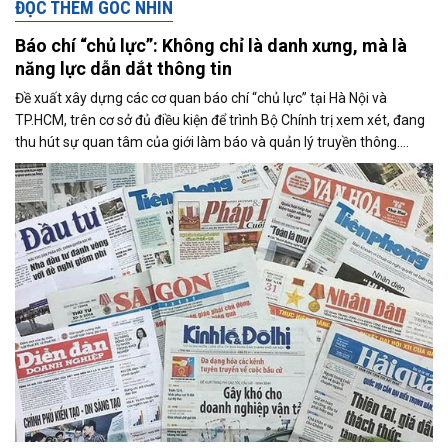
ĐỌC THÊM GÓC NHÌN
Báo chí “chủ lực”: Không chỉ là danh xưng, mà là
năng lực dẫn dắt thông tin
Đề xuất xây dựng các cơ quan báo chí “chủ lực” tại Hà Nội và
TP.HCM, trên cơ sở đủ điều kiện để trình Bộ Chính trị xem xét, đang
thu hút sự quan tâm của giới làm báo và quản lý truyền thông.
Trong bối cảnh hệ sinh thái thông tin biến đổi nhanh chóng, đây
không chỉ là câu chuyện tổ chức bộ máy, mà còn là bước đi mang
tính chiến lược nhằm tái định vị vai trò của báo chí chính thống
trong kỷ nguyên số.