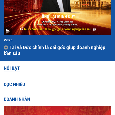
Video
Tài và Đức chính là cái gốc giúp doanh nghiệp
bền sâu
NỔI BẬT
ĐỌC NHIỀU
DOANH NHÂN