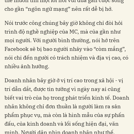
thể muốn tìm một lối nói vui đùa gần cuộc sống
cho gần “ngôn ngữ mạng” nên rất dễ bị hớ.
Nói trước công chúng bây giờ không chỉ đòi hỏi
trình độ nghề nghiệp của MC, mà của gần như
mọi người. Với người bình thường, nói hớ trên
Facebook sẽ bị bao người nhảy vào “còm mắng”,
nói chi đến người có trách nhiệm và địa vị cao, có
nhiều ảnh hưởng.
Doanh nhân bây giờ ở vị trí cao trong xã hội - vị
trí dẫn dắt, được tin tưởng vì ngày nay ai cũng
biết vai trò của họ trong phát triển kinh tế. Doanh
nhân không chỉ đơn thuần là người làm ra sản
phẩm phục vụ, mà còn là hình mẫu của sự phấn
đấu, của kinh doanh và lối sống hiện đại, văn
minh. Người dân nhìn doanh nhân như thế.