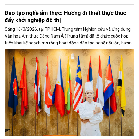
Đào tạo nghề ẩm thực: Hướng đi thiết thực thúc
đẩy khởi nghiệp đô thị
Sáng 16/3/2026, tại TP.HCM, Trung tâm Nghiên cứu và Ứng dụng
Văn hóa Ẩm thực Đông Nam Á (Trung tâm) đã tổ chức cuộc họp
triển khai kế hoạch mở rộng hoạt động đào tạo nghề nấu ăn, hướng
đến phục vụ nhu cầu học nghề và khởi nghiệp ngày càng gia tăng
của người dân đô thị.