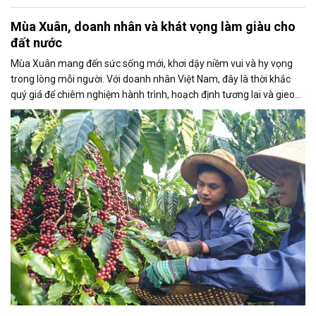
Mùa Xuân, doanh nhân và khát vọng làm giàu cho
đất nước
Mùa Xuân mang đến sức sống mới, khơi dậy niềm vui và hy vọng
trong lòng mỗi người. Với doanh nhân Việt Nam, đây là thời khắc
quý giá để chiêm nghiệm hành trình, hoạch định tương lai và gieo
mầm cho những hoài bão lớn lao. Như những nụ hoa rực rỡ, ước
mơ của họ không chỉ vì thành công cá nhân mà còn góp phần vì
một Việt Nam thịnh vượng, phồn vinh, vững vàng bước kỷ nguyên
mới - kỷ nguyên vươn mình của dân tộc.