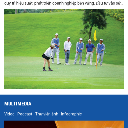
duy trì hiệu suất, phát triển doanh nghiệp bền vững. Đầu tư vào sức
khỏe không chỉ giúp cân bằng cuộc sống mà còn tạo dựng phong
thái tự tin, bản lĩnh, lan tỏa năng lượng tích cực và truyền cảm hứng
cho cộng đồng doanh nghiệp.
MULTIMEDIA
Video
Podcast
Thư viện ảnh
Infographic