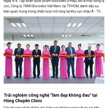
Ngày 4/4, Tập đoàn dược phẩm Biocodex (Pháp) đã ra mắt công ty
con, Công ty TNHH Biocodex Việt Nam, tại TP.HCM, đánh dấu sự
kiện quan trọng trong chiến lược mở rộng tại khu vực châu Á - Thái
Bình Dương.
Trải nghiệm công nghệ "làm đẹp không đau" tại
Hồng Chuyên Clinic
Các phương pháp thẩm mỹ, hiện nay không ngừng được cải tiến,