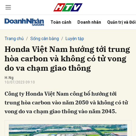
Toàn cảnh
Doanh nhân
Quản trị và Đổ
bình luận
Trang chủ
Sống cân bằng
Luyện tập
Honda Việt Nam hướng tới trung
hòa carbon và không có tử vong
do va chạm giao thông
H.Ng
10/07/2023 09:10
Công ty Honda Việt Nam công bố hướng tới
Hủy
G
trung hòa carbon vào năm 2050 và không có tử
vong do va chạm giao thông vào năm 2045.