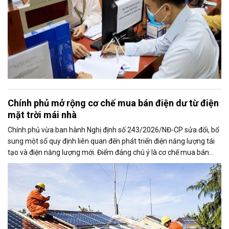
Chính phủ mở rộng cơ chế mua bán điện dư từ điện
mặt trời mái nhà
Chính phủ vừa ban hành Nghị định số 243/2026/NĐ-CP sửa đổi, bổ
sung một số quy định liên quan đến phát triển điện năng lượng tái
tạo và điện năng lượng mới. Điểm đáng chú ý là cơ chế mua bán
điện dư từ các hệ thống điện mặt trời mái nhà được mở rộng, trong
đó nâng tỷ lệ sản lượng điện dư được phép giao dịch từ 20% lên tối
đa 50%, tạo thêm động lực cho người dân và doanh nghiệp đầu tư
vào nguồn điện sạch.