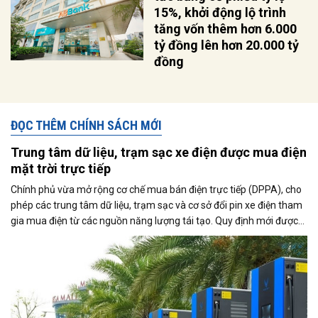
15%, khởi động lộ trình
tăng vốn thêm hơn 6.000
tỷ đồng lên hơn 20.000 tỷ
đồng
ĐỌC THÊM CHÍNH SÁCH MỚI
Trung tâm dữ liệu, trạm sạc xe điện được mua điện
mặt trời trực tiếp
Chính phủ vừa mở rộng cơ chế mua bán điện trực tiếp (DPPA), cho
phép các trung tâm dữ liệu, trạm sạc và cơ sở đổi pin xe điện tham
gia mua điện từ các nguồn năng lượng tái tạo. Quy định mới được
kỳ vọng thúc đẩy sử dụng điện xanh, đáp ứng nhu cầu ngày càng
tăng của nền kinh tế số và quá trình điện hóa giao thông.