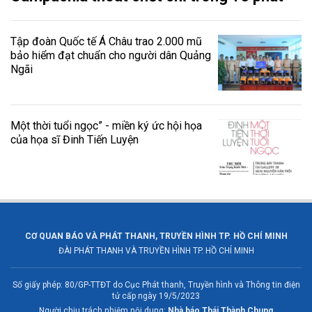
Tập đoàn Quốc tế Á Châu trao 2.000 mũ
bảo hiểm đạt chuẩn cho người dân Quảng
Ngãi
Một thời tuổi ngọc” - miền ký ức hội họa
của họa sĩ Đinh Tiến Luyện
CƠ QUAN BÁO VÀ PHÁT THANH, TRUYỀN HÌNH TP. HỒ CHÍ MINH
ĐÀI PHÁT THANH VÀ TRUYỀN HÌNH TP. HỒ CHÍ MINH
Số giấy phép: 80/GP-TTĐT do Cục Phát thanh, Truyền hình và Thông tin điện
tử cấp ngày 19/5/2023
Người chịu trách nhiệm nội dung:
Nhà báo Thái Thành Chung