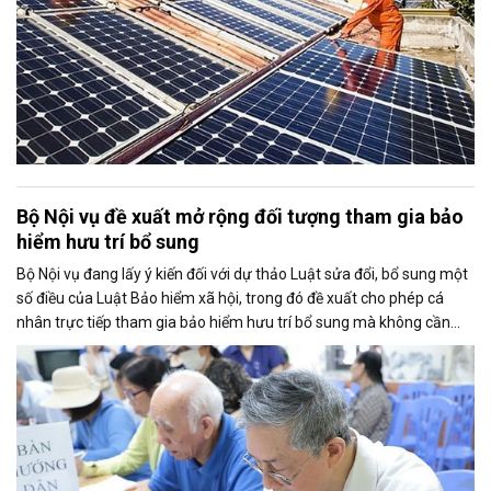
Bộ Nội vụ đề xuất mở rộng đối tượng tham gia bảo
hiểm hưu trí bổ sung
Bộ Nội vụ đang lấy ý kiến đối với dự thảo Luật sửa đổi, bổ sung một
số điều của Luật Bảo hiểm xã hội, trong đó đề xuất cho phép cá
nhân trực tiếp tham gia bảo hiểm hưu trí bổ sung mà không cần
thông qua người sử dụng lao động. Dự thảo cũng điều chỉnh cách
tính thời gian đóng bảo hiểm xã hội nhằm bảo đảm quyền lợi cho
người tham gia.