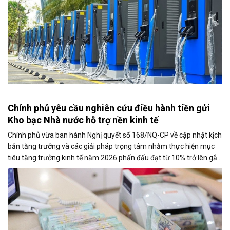
Chính phủ yêu cầu nghiên cứu điều hành tiền gửi
Kho bạc Nhà nước hỗ trợ nền kinh tế
Chính phủ vừa ban hành Nghị quyết số 168/NQ-CP về cập nhật kịch
bản tăng trưởng và các giải pháp trọng tâm nhằm thực hiện mục
tiêu tăng trưởng kinh tế năm 2026 phấn đấu đạt từ 10% trở lên gắn
với giữ vững ổn định kinh tế vĩ mô. Một trong những nhiệm vụ đáng
chú ý là nghiên cứu điều hành tiền gửi của Kho bạc Nhà nước tại
các ngân hàng thương mại để tăng nguồn vốn ngắn hạn cho nền
kinh tế.