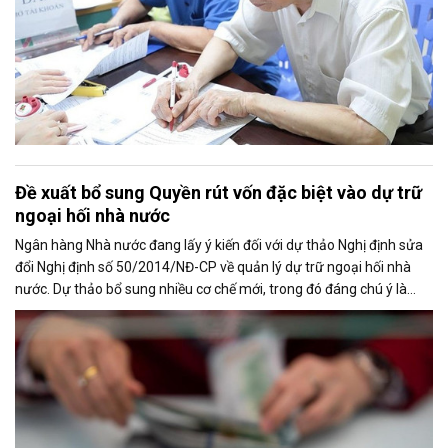
Đề xuất bổ sung Quyền rút vốn đặc biệt vào dự trữ
ngoại hối nhà nước
Ngân hàng Nhà nước đang lấy ý kiến đối với dự thảo Nghị định sửa
đổi Nghị định số 50/2014/NĐ-CP về quản lý dự trữ ngoại hối nhà
nước. Dự thảo bổ sung nhiều cơ chế mới, trong đó đáng chú ý là
việc đưa Quyền rút vốn đặc biệt (SDR) của Quỹ Tiền tệ Quốc tế
(IMF) vào nguồn hình thành dự trữ ngoại hối quốc gia.