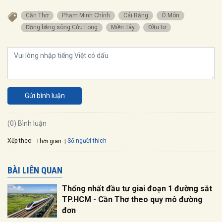
Cần Thơ
Phạm Minh Chính
Cái Răng
Ô Môn
đồng bằng sông Cửu Long
miền Tây
đầu tư
Gửi bình luận
(0) Bình luận
Xếp theo:
Số người thích
Thời gian
BÀI LIÊN QUAN
Thống nhất đầu tư giai đoạn 1 đường sắt
TP.HCM - Cần Thơ theo quy mô đường
đơn