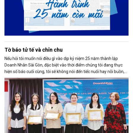
Tờ báo tử tế và chỉn chu
Nếu hỏi tôi muốn nói điều gì vào dịp kỷ niệm 25 năm thành lập
Doanh Nhân Sài Gòn, đặc biệt vào thời điểm chúng tôi đang thực
hiện số báo cuối cùng, tôi sẽ không nói đến tiếc nuối hay nỗi buồn,
thay vào đó là niềm tự hào. Bởi khi nghĩ về Doanh Nhân Sài Gòn, tôi
luôn nghĩ đó là một tờ báo “tử tế, chỉn chu”. Những điều tưởng như
rất bình thường ấy đã nuôi dưỡng tôi suốt 25 năm làm nghề. Và có
lẽ sẽ còn theo tôi đến hết cuộc đời cầm bút.