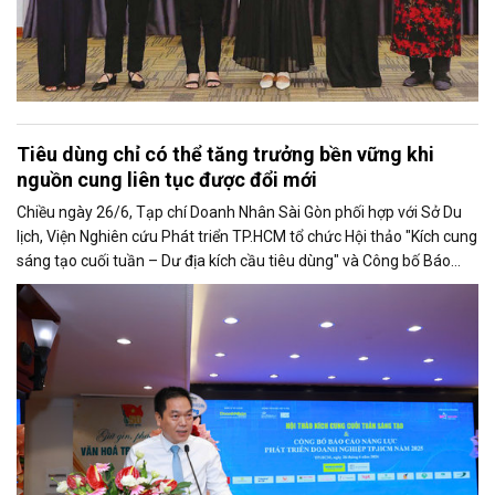
Tiêu dùng chỉ có thể tăng trưởng bền vững khi
nguồn cung liên tục được đổi mới
Chiều ngày 26/6, Tạp chí Doanh Nhân Sài Gòn phối hợp với Sở Du
lịch, Viện Nghiên cứu Phát triển TP.HCM tổ chức Hội thảo "Kích cung
sáng tạo cuối tuần – Dư địa kích cầu tiêu dùng" và Công bố Báo
cáo năng lực phát triển doanh nghiệp TP.HCM năm 2025. Trân
trọng giới thiệu phát biểu của ông Võ Hồng Sơn - Trưởng đại diện
Văn phòng Bộ Công Thương khu vực phía Nam tại Hội thảo.