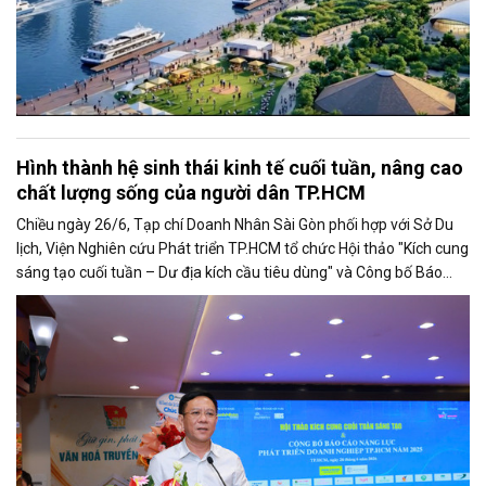
Hình thành hệ sinh thái kinh tế cuối tuần, nâng cao
chất lượng sống của người dân TP.HCM
Chiều ngày 26/6, Tạp chí Doanh Nhân Sài Gòn phối hợp với Sở Du
lịch, Viện Nghiên cứu Phát triển TP.HCM tổ chức Hội thảo "Kích cung
sáng tạo cuối tuần – Dư địa kích cầu tiêu dùng" và Công bố Báo
cáo năng lực phát triển doanh nghiệp TP.HCM năm 2025. Trân
trọng giới thiệu phát biểu của ông Nguyễn Ngọc Hồi - Phó Giám đốc
Sở Văn hoá - Thể thao TP.HCM tại Hội thảo.