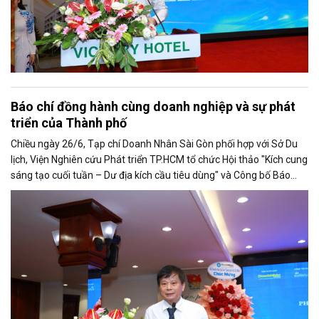
Báo chí đồng hành cùng doanh nghiệp và sự phát
triển của Thành phố
Chiều ngày 26/6, Tạp chí Doanh Nhân Sài Gòn phối hợp với Sở Du
lịch, Viện Nghiên cứu Phát triển TP.HCM tổ chức Hội thảo "Kích cung
sáng tạo cuối tuần – Dư địa kích cầu tiêu dùng" và Công bố Báo
cáo năng lực phát triển doanh nghiệp TP.HCM năm 2025. Trân
trọng giới thiệu phát biểu của ông Trần Trọng Dũng - Phó Chủ tịch
Hội Nhà báo Việt Nam tại Hội thảo.