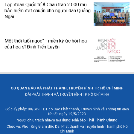
Tập đoàn Quốc tế Á Châu trao 2.000 mũ
bảo hiểm đạt chuẩn cho người dân Quảng
Ngãi
Một thời tuổi ngọc” - miền ký ức hội họa
của họa sĩ Đinh Tiến Luyện
CƠ QUAN BÁO VÀ PHÁT THANH, TRUYỀN HÌNH TP. HỒ CHÍ MINH
ĐÀI PHÁT THANH VÀ TRUYỀN HÌNH TP. HỒ CHÍ MINH
Số giấy phép: 80/GP-TTĐT do Cục Phát thanh, Truyền hình và Thông tin điện
tử cấp ngày 19/5/2023
Người chịu trách nhiệm nội dung:
Nhà báo Thái Thành Chung
Chức vụ: Phó Tổng Giám đốc Đài Phát thanh và Truyền hình Thành phố Hồ
Chí Minh