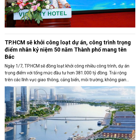
TP.HCM sẽ khởi công loạt dự án, công trình trọng
điểm nhân kỷ niệm 50 năm Thành phố mang tên
Bác
Ngày 1/7, TP.HCM sẽ đồng loạt khởi công nhiều công trình, dự án
trọng điểm với tổng mức đầu tư hơn 381.000 tỷ đồng. Trải rộng
trên các lĩnh vực giao thông, cảng biển, môi trường, không gian
công cộng và nhà ở xã hội, các dự án được kỳ vọng tạo động lực
tăng trưởng mới, mở rộng không gian phát triển và nâng cao năng
lực cạnh tranh của đô thị lớn nhất cả nước.