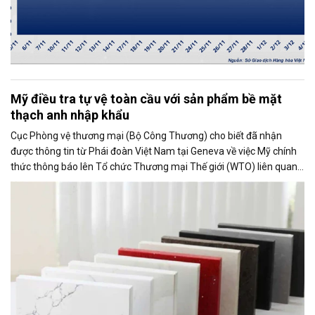
Mỹ điều tra tự vệ toàn cầu với sản phẩm bề mặt
thạch anh nhập khẩu
Cục Phòng vệ thương mại (Bộ Công Thương) cho biết đã nhận
được thông tin từ Phái đoàn Việt Nam tại Geneva về việc Mỹ chính
thức thông báo lên Tổ chức Thương mại Thế giới (WTO) liên quan
đến việc Ủy ban Thương mại Quốc tế Mỹ (USITC) khởi xướng điều
tra tự vệ toàn cầu đối với sản phẩm bề mặt thạch anh nhập khẩu
(quartz surface products).