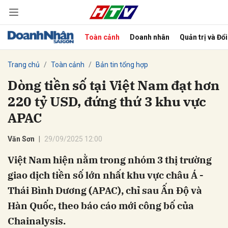
Toàn cảnh
Doanh nhân
Quản trị và Đổ
bình luận
Trang chủ
Toàn cảnh
Bản tin tổng hợp
Dòng tiền số tại Việt Nam đạt hơn
220 tỷ USD, đứng thứ 3 khu vực
APAC
Văn Sơn
29/09/2025 12:00
Việt Nam hiện nằm trong nhóm 3 thị trường
Hủy
G
giao dịch tiền số lớn nhất khu vực châu Á -
Thái Bình Dương (APAC), chỉ sau Ấn Độ và
Hàn Quốc, theo báo cáo mới công bố của
Chainalysis.