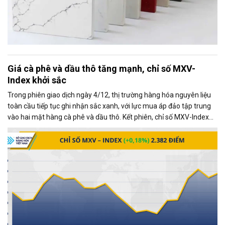
Giá cà phê và dầu thô tăng mạnh, chỉ số MXV-
Index khởi sắc
Trong phiên giao dịch ngày 4/12, thị trường hàng hóa nguyên liệu
toàn cầu tiếp tục ghi nhận sắc xanh, với lực mua áp đảo tập trung
vào hai mặt hàng cà phê và dầu thô. Kết phiên, chỉ số MXV-Index
tăng gần 0,2%, đạt 2.382 điểm, phản ánh xu hướng tích cực chung
của thị trường.