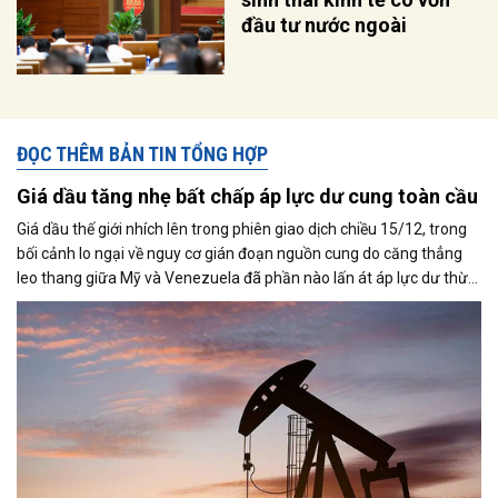
đầu tư nước ngoài
ĐỌC THÊM BẢN TIN TỔNG HỢP
Giá dầu tăng nhẹ bất chấp áp lực dư cung toàn cầu
Giá dầu thế giới nhích lên trong phiên giao dịch chiều 15/12, trong
bối cảnh lo ngại về nguy cơ gián đoạn nguồn cung do căng thẳng
leo thang giữa Mỹ và Venezuela đã phần nào lấn át áp lực dư thừa
nguồn cung đang bao trùm thị trường. Cùng với đó, giới đầu tư tiếp
tục theo dõi sát diễn biến liên quan đến khả năng đạt được một
thỏa thuận hòa bình giữa Nga và Ukraine.