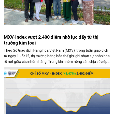
MXV-Index vượt 2.400 điểm nhờ lực đẩy từ thị
trường kim loại
Theo Sở Giao dịch Hàng hóa Việt Nam (MXV), trong tuần giao dịch
từ ngày 1 - 5/12, thị trường hàng hóa thế giới ghi nhận sự phân hóa
rõ nét giữa các nhóm hàng. Trong khi nhóm nông sản chịu sức ép
từ những diễn biến mới trong quan hệ thương mại Mỹ - Trung, thị
trường kim loại lại giao dịch khởi sắc, trở thành động lực chính kéo
chỉ số MXV-Index tăng mạnh.