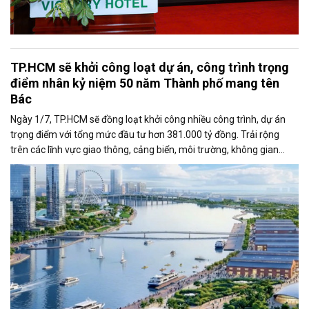
TP.HCM sẽ khởi công loạt dự án, công trình trọng
điểm nhân kỷ niệm 50 năm Thành phố mang tên
Bác
Ngày 1/7, TP.HCM sẽ đồng loạt khởi công nhiều công trình, dự án
trọng điểm với tổng mức đầu tư hơn 381.000 tỷ đồng. Trải rộng
trên các lĩnh vực giao thông, cảng biển, môi trường, không gian
công cộng và nhà ở xã hội, các dự án được kỳ vọng tạo động lực
tăng trưởng mới, mở rộng không gian phát triển và nâng cao năng
lực cạnh tranh của đô thị lớn nhất cả nước.