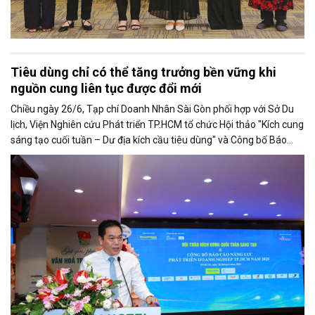
Tiêu dùng chỉ có thể tăng trưởng bền vững khi
nguồn cung liên tục được đổi mới
Chiều ngày 26/6, Tạp chí Doanh Nhân Sài Gòn phối hợp với Sở Du
lịch, Viện Nghiên cứu Phát triển TP.HCM tổ chức Hội thảo "Kích cung
sáng tạo cuối tuần – Dư địa kích cầu tiêu dùng" và Công bố Báo
cáo năng lực phát triển doanh nghiệp TP.HCM năm 2025. Trân
trọng giới thiệu phát biểu của ông Võ Hồng Sơn - Trưởng đại diện
Văn phòng Bộ Công Thương khu vực phía Nam tại Hội thảo.