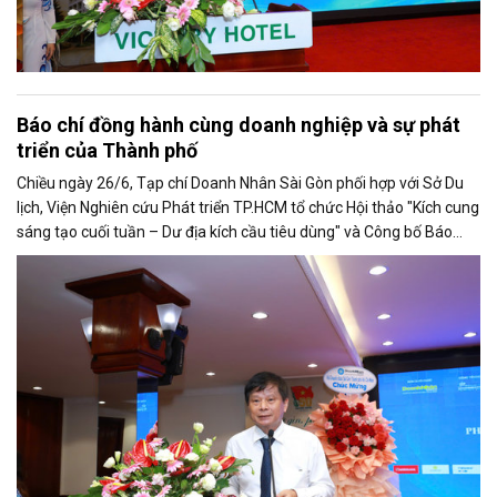
Báo chí đồng hành cùng doanh nghiệp và sự phát
triển của Thành phố
Chiều ngày 26/6, Tạp chí Doanh Nhân Sài Gòn phối hợp với Sở Du
lịch, Viện Nghiên cứu Phát triển TP.HCM tổ chức Hội thảo "Kích cung
sáng tạo cuối tuần – Dư địa kích cầu tiêu dùng" và Công bố Báo
cáo năng lực phát triển doanh nghiệp TP.HCM năm 2025. Trân
trọng giới thiệu phát biểu của ông Trần Trọng Dũng - Phó Chủ tịch
Hội Nhà báo Việt Nam tại Hội thảo.