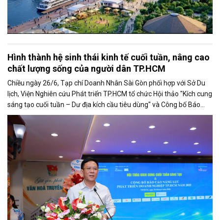
Hình thành hệ sinh thái kinh tế cuối tuần, nâng cao
chất lượng sống của người dân TP.HCM
Chiều ngày 26/6, Tạp chí Doanh Nhân Sài Gòn phối hợp với Sở Du
lịch, Viện Nghiên cứu Phát triển TP.HCM tổ chức Hội thảo "Kích cung
sáng tạo cuối tuần – Dư địa kích cầu tiêu dùng" và Công bố Báo
cáo năng lực phát triển doanh nghiệp TP.HCM năm 2025. Trân
trọng giới thiệu phát biểu của ông Nguyễn Ngọc Hồi - Phó Giám đốc
Sở Văn hoá - Thể thao TP.HCM tại Hội thảo.