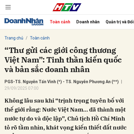
Toàn cảnh
Doanh nhân
Quản trị và Đổ
bình luận
Trang chủ
Toàn cảnh
“Thư gửi các giới công thương
Việt Nam”: Tinh thần kiến quốc
và bản sắc doanh nhân
PGS-TS. Nguyễn Tấn Vinh (*) - TS. Nguyễn Phương An (**)
29/09/2025 07:00
Không lâu sau khi “trịnh trọng tuyên bố với
Hủy
G
thế giới rằng: Nước Việt Nam… đã thành một
nước tự do và độc lập”, Chủ tịch Hồ Chí Minh
tỏ rõ tầm nhìn, khát vọng kiến thiết đất nước