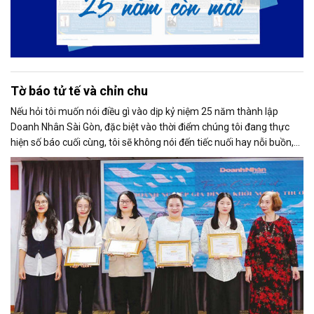
Tờ báo tử tế và chỉn chu
Nếu hỏi tôi muốn nói điều gì vào dịp kỷ niệm 25 năm thành lập
Doanh Nhân Sài Gòn, đặc biệt vào thời điểm chúng tôi đang thực
hiện số báo cuối cùng, tôi sẽ không nói đến tiếc nuối hay nỗi buồn,
thay vào đó là niềm tự hào. Bởi khi nghĩ về Doanh Nhân Sài Gòn, tôi
luôn nghĩ đó là một tờ báo “tử tế, chỉn chu”. Những điều tưởng như
rất bình thường ấy đã nuôi dưỡng tôi suốt 25 năm làm nghề. Và có
lẽ sẽ còn theo tôi đến hết cuộc đời cầm bút.