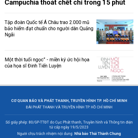
Campuchia thoát chết chỉ trong 15 phút
Tập đoàn Quốc tế Á Châu trao 2.000 mũ
bảo hiểm đạt chuẩn cho người dân Quảng
Ngãi
Một thời tuổi ngọc” - miền ký ức hội họa
của họa sĩ Đinh Tiến Luyện
CƠ QUAN BÁO VÀ PHÁT THANH, TRUYỀN HÌNH TP. HỒ CHÍ MINH
ĐÀI PHÁT THANH VÀ TRUYỀN HÌNH TP. HỒ CHÍ MINH
Số giấy phép: 80/GP-TTĐT do Cục Phát thanh, Truyền hình và Thông tin điện
tử cấp ngày 19/5/2023
Người chịu trách nhiệm nội dung:
Nhà báo Thái Thành Chung