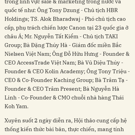
trong lĩnh vực sale & marketing trong nước và
quốc tế như: Ông Tony Dzung - Chủ tịch HBR
Holdings; TS. Alok Bharadwaj - Phó chủ tịch cao
cấp, phụ trách chiến lược Canon tại 23 quốc gia ở
châu Á; Mr. Nguyễn Tất Kiểm - Chủ tịch TAKI
Group; Bà Đặng Thúy Hà - Giám đốc miền Bắc
Nielsen Việt Nam; Ông Đỗ Hữu Hưng - Founder &
CEO AccessTrade Việt Nam; Bà Vũ Diệu Thúy -
Founder & CEO Kolin Academy; Ông Tony Triệu -
CEO & Co-Founder Kaching Group; Bà Trâm Tạ -
Founder & CEO Trâm Present; Bà Nguyễn Hà
Linh - Co-Founder & CMO chuỗi nhà hàng Thái
Koh Yam.
Xuyên suốt 2 ngày diễn ra, Hội thảo cung cấp hệ
thống kiến thức bài bản, thực chiến, mang tính