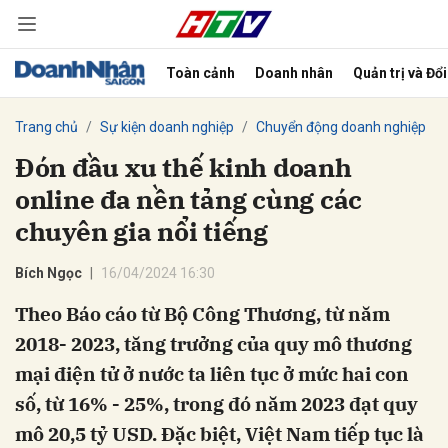
Toàn cảnh
Doanh nhân
Quản trị và Đổ
bình luận
Trang chủ
Sự kiện doanh nghiệp
Chuyển động doanh nghiệp
Đón đầu xu thế kinh doanh
online đa nền tảng cùng các
chuyên gia nổi tiếng
Bích Ngọc
16/04/2024 16:30
Theo Báo cáo từ Bộ Công Thương, từ năm
Hủy
G
2018- 2023, tăng trưởng của quy mô thương
mại điện tử ở nước ta liên tục ở mức hai con
số, từ 16% - 25%, trong đó năm 2023 đạt quy
mô 20,5 tỷ USD. Đặc biệt, Việt Nam tiếp tục là