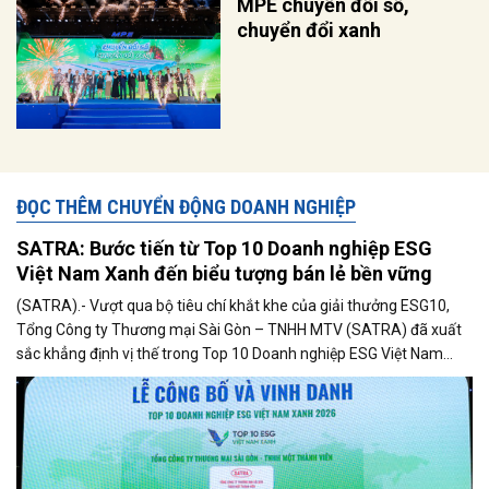
MPE chuyển đổi số,
chuyển đổi xanh
ĐỌC THÊM CHUYỂN ĐỘNG DOANH NGHIỆP
SATRA: Bước tiến từ Top 10 Doanh nghiệp ESG
Việt Nam Xanh đến biểu tượng bán lẻ bền vững
(SATRA).- Vượt qua bộ tiêu chí khắt khe của giải thưởng ESG10,
Tổng Công ty Thương mại Sài Gòn – TNHH MTV (SATRA) đã xuất
sắc khẳng định vị thế trong Top 10 Doanh nghiệp ESG Việt Nam
Xanh 2026. Sự kiện này gửi đi một thông điệp mạnh mẽ về cục diện
mới của ngành bán lẻ Việt Nam, nơi doanh thu thuần túy phải
nhường chỗ cho sự phát triển hài hòa giữa kinh tế, xã hội và môi
trường. Trong đó, SATRA đang nổi lên như một hạt nhân tiên
phong, chứng minh tầm vóc của một doanh nghiệp Nhà nước hiện