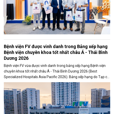
Bệnh viện FV được vinh danh trong Bảng xếp hạng
Bệnh viện chuyên khoa tốt nhất châu Á - Thái Bình
Dương 2026
Bệnh viện FV vừa được vinh danh trong bảng xếp hạng Bệnh viện
chuyên khoa tốt nhất châu Á - Thái Bình Dương 2026 (Best
Specialized Hospitals Asia Pacific 2026). Bảng xếp hạng do Tạp chí
Newsweek của Mỹ và Công ty nghiên cứu dữ liệu Statista thực hiện
và công bố vào tối 17/6. Đây là lần đầu tiên Việt Nam được đưa vào
hệ thống đánh giá này, phản ánh sự hiện diện ngày càng rõ nét của
y tế Việt Nam trong các bảng xếp hạng chuyên khoa quốc tế.