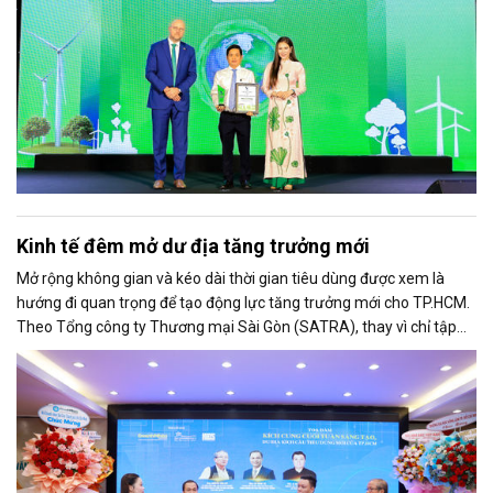
đại lấy
Kinh tế đêm mở dư địa tăng trưởng mới
Mở rộng không gian và kéo dài thời gian tiêu dùng được xem là
hướng đi quan trọng để tạo động lực tăng trưởng mới cho TP.HCM.
Theo Tổng công ty Thương mại Sài Gòn (SATRA), thay vì chỉ tập
trung vào các chương trình khuyến mại ngắn hạn, thành phố cần
phát triển hệ sinh thái tiêu dùng gắn với kinh tế cuối tuần, kinh tế
đêm, du lịch và công nghệ để gia tăng sức mua bền vững.