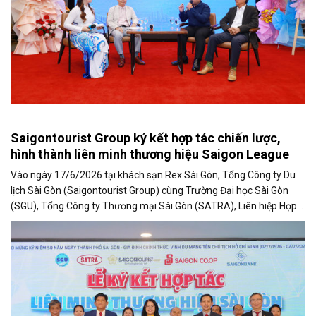
Saigontourist Group ký kết hợp tác chiến lược,
hình thành liên minh thương hiệu Saigon League
Vào ngày 17/6/2026 tại khách sạn Rex Sài Gòn, Tổng Công ty Du
lịch Sài Gòn (Saigontourist Group) cùng Trường Đại học Sài Gòn
(SGU), Tổng Công ty Thương mại Sài Gòn (SATRA), Liên hiệp Hợp
tác xã Thương mại TP. Hồ Chí Minh (Saigon Co.op) và Ngân hàng
TMCP Sài Gòn Công Thương (Saigonbank) chính thức ký kết Bản
ghi nhớ hợp tác giai đoạn 2026 – 2030, hình thành Liên minh
Thương hiệu Sài Gòn – Saigon League.