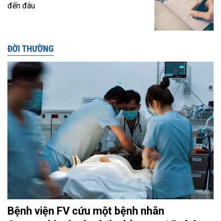
đến đâu
ĐỜI THƯỜNG
Bệnh viện FV cứu một bệnh nhân