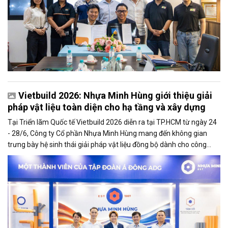
Vietbuild 2026: Nhựa Minh Hùng giới thiệu giải
pháp vật liệu toàn diện cho hạ tầng và xây dựng
Tại Triển lãm Quốc tế Vietbuild 2026 diễn ra tại TP.HCM từ ngày 24
- 28/6, Công ty Cổ phần Nhựa Minh Hùng mang đến không gian
trưng bày hệ sinh thái giải pháp vật liệu đồng bộ dành cho công
trình hạ tầng và xây dựng. Sự kiện thu hút đông đảo khách tham
quan, các nhà thầu, chủ đầu tư và chuyên gia trong ngành.