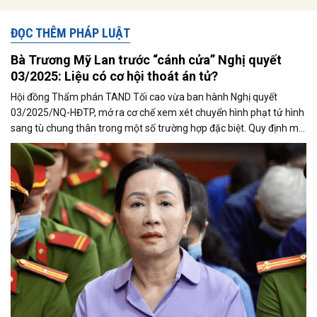
ĐỌC THÊM PHÁP LUẬT
Bà Trương Mỹ Lan trước “cánh cửa” Nghị quyết
03/2025: Liệu có cơ hội thoát án tử?
Hội đồng Thẩm phán TAND Tối cao vừa ban hành Nghị quyết
03/2025/NQ-HĐTP, mở ra cơ chế xem xét chuyển hình phạt tử hình
sang tù chung thân trong một số trường hợp đặc biệt. Quy định mới
này được cho là “cánh cửa nhân đạo” của pháp luật, nhưng liệu có
thể áp dụng đối với trường hợp bà Trương Mỹ Lan - bị cáo trong vụ
án Vạn Thịnh Phát đình đám?