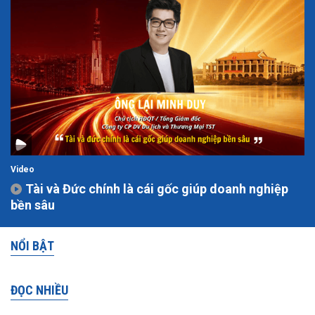
Video
Tài và Đức chính là cái gốc giúp doanh nghiệp
bền sâu
NỔI BẬT
ĐỌC NHIỀU