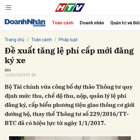
Toàn cảnh
Doanh nhân
Quản trị và Đổ
bình luận
Trang chủ
Toàn cảnh
Pháp luật
Đề xuất tăng lệ phí cấp mới đăng
ký xe
MH
12/02/2023 01:26
Bộ Tài chính vừa công bố dự thảo Thông tư quy
định mức thu, chế độ thu, nộp, quản lý lệ phí
đăng ký, cấp biển phương tiện giao thông cơ giới
Hủy
G
đường bộ, thay thế Thông tư số 229/2016/TT-
BTC đã có hiệu lực từ ngày 1/1/2017.