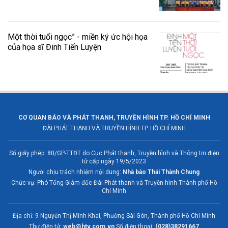
Một thời tuổi ngọc” - miền ký ức hội họa
của họa sĩ Đinh Tiến Luyện
CƠ QUAN BÁO VÀ PHÁT THANH, TRUYỀN HÌNH TP. HỒ CHÍ MINH
ĐÀI PHÁT THANH VÀ TRUYỀN HÌNH TP. HỒ CHÍ MINH
Số giấy phép: 80/GP-TTĐT do Cục Phát thanh, Truyền hình và Thông tin điện
tử cấp ngày 19/5/2023
Người chịu trách nhiệm nội dung:
Nhà báo Thái Thành Chung
Chức vụ: Phó Tổng Giám đốc Đài Phát thanh và Truyền hình Thành phố Hồ
Chí Minh
Địa chỉ: 9 Nguyễn Thị Minh Khai, Phường Sài Gòn, Thành phố Hồ Chí Minh
Thư điện tử:
web@htv.com.vn
Số điện thoại:
(028)38291667