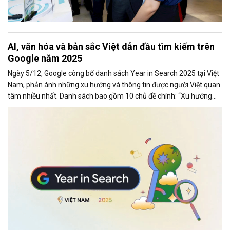
AI, văn hóa và bản sắc Việt dẫn đầu tìm kiếm trên
Google năm 2025
Ngày 5/12, Google công bố danh sách Year in Search 2025 tại Việt
Nam, phản ánh những xu hướng và thông tin được người Việt quan
tâm nhiều nhất. Danh sách bao gồm 10 chủ đề chính: “Xu hướng
chung,” “Tạo ảnh,” “Phim ảnh (chung),” “Phim ảnh Việt Nam,”
“Concert,” “Bài hát,” “Tin tức,” “Cách làm,” “Là gì” và “Du lịch”.