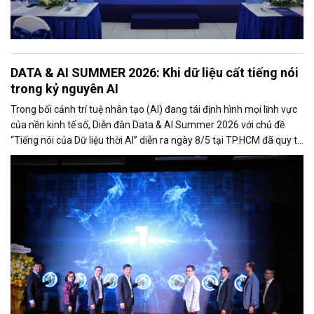
DATA & AI SUMMER 2026: Khi dữ liệu cất tiếng nói
trong kỷ nguyên AI
Trong bối cảnh trí tuệ nhân tạo (AI) đang tái định hình mọi lĩnh vực
của nền kinh tế số, Diễn đàn Data & AI Summer 2026 với chủ đề
“Tiếng nói của Dữ liệu thời AI” diễn ra ngày 8/5 tại TP.HCM đã quy tụ
hơn 500 đại biểu là lãnh đạo cơ quan quản lý, chuyên gia công nghệ,
doanh nghiệp, startup và cộng đồng đổi mới sáng tạo.