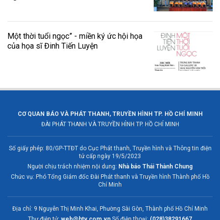
Một thời tuổi ngọc” - miền ký ức hội họa
của họa sĩ Đinh Tiến Luyện
CƠ QUAN BÁO VÀ PHÁT THANH, TRUYỀN HÌNH TP. HỒ CHÍ MINH
ĐÀI PHÁT THANH VÀ TRUYỀN HÌNH TP. HỒ CHÍ MINH
Số giấy phép: 80/GP-TTĐT do Cục Phát thanh, Truyền hình và Thông tin điện
tử cấp ngày 19/5/2023
Người chịu trách nhiệm nội dung:
Nhà báo Thái Thành Chung
Chức vụ: Phó Tổng Giám đốc Đài Phát thanh và Truyền hình Thành phố Hồ
Chí Minh
Địa chỉ: 9 Nguyễn Thị Minh Khai, Phường Sài Gòn, Thành phố Hồ Chí Minh
Thư điện tử:
web@htv.com.vn
Số điện thoại:
(028)38291667