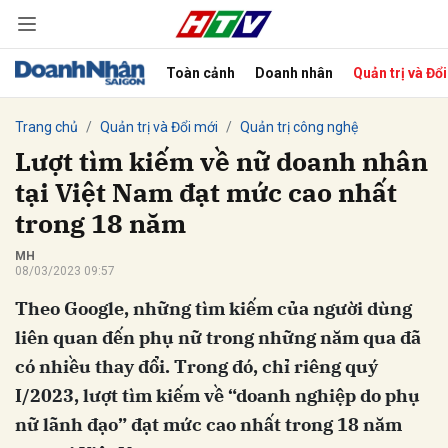
Toàn cảnh
Doanh nhân
Quản trị và Đổ
bình luận
Trang chủ
Quản trị và Đổi mới
Quản trị công nghệ
Lượt tìm kiếm về nữ doanh nhân
tại Việt Nam đạt mức cao nhất
trong 18 năm
MH
08/03/2023 09:57
Theo Google, những tìm kiếm của người dùng
Hủy
G
liên quan đến phụ nữ trong những năm qua đã
có nhiều thay đổi. Trong đó, chỉ riêng quý
I/2023, lượt tìm kiếm về “doanh nghiệp do phụ
nữ lãnh đạo” đạt mức cao nhất trong 18 năm