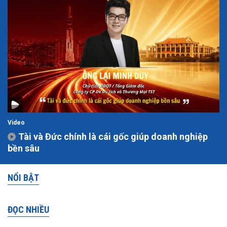
Video
Tài và Đức chính là cái gốc giúp doanh nghiệp
bền sâu
NỔI BẬT
ĐỌC NHIỀU