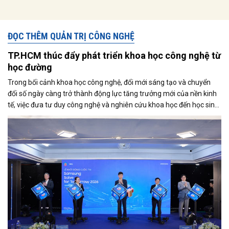
ĐỌC THÊM QUẢN TRỊ CÔNG NGHỆ
TP.HCM thúc đẩy phát triển khoa học công nghệ từ
học đường
Trong bối cảnh khoa học công nghệ, đổi mới sáng tạo và chuyển
đổi số ngày càng trở thành động lực tăng trưởng mới của nền kinh
tế, việc đưa tư duy công nghệ và nghiên cứu khoa học đến học sinh
đang được xem là bước đi quan trọng để hình thành nguồn nhân
lực tương lai. Tại TP.HCM - trung tâm kinh tế, khoa học công nghệ
và đổi mới sáng tạo lớn nhất cả nước, định hướng này đang được
thúc đẩy mạnh mẽ thông qua các mô hình kết nối giữa cơ quan
quản lý, doanh nghiệp và nhà trường.