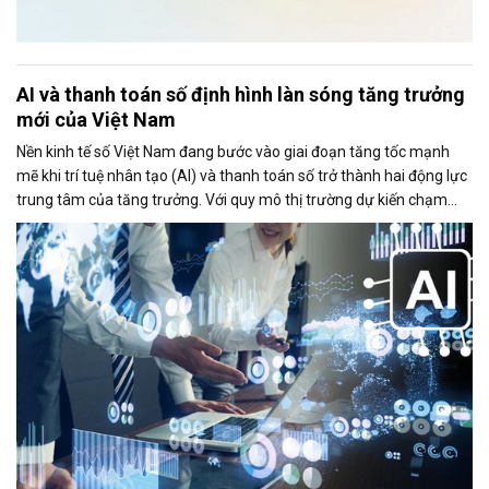
AI và thanh toán số định hình làn sóng tăng trưởng
mới của Việt Nam
Nền kinh tế số Việt Nam đang bước vào giai đoạn tăng tốc mạnh
mẽ khi trí tuệ nhân tạo (AI) và thanh toán số trở thành hai động lực
trung tâm của tăng trưởng. Với quy mô thị trường dự kiến chạm
mốc 39 tỷ USD trong năm 2025, Việt Nam đang nổi lên như một
trong những điểm sáng của Đông Nam Á về mức độ sẵn sàng công
nghệ, tốc độ số hóa và khả năng hấp thụ các mô hình kinh doanh
mới.