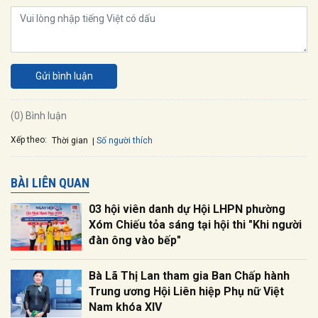
Gửi bình luận
(0) Bình luận
Xếp theo:
Số người thích
Thời gian
BÀI LIÊN QUAN
03 hội viên danh dự Hội LHPN phường
Xóm Chiếu tỏa sáng tại hội thi "Khi người
đàn ông vào bếp"
Bà Lã Thị Lan tham gia Ban Chấp hành
Trung ương Hội Liên hiệp Phụ nữ Việt
Nam khóa XIV