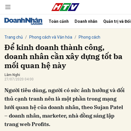
Toàn cảnh
Doanh nhân
Quản trị và Đổ
bình luận
Trang chủ
Phong cách và Văn hóa
Phong cách
Để kinh doanh thành công,
doanh nhân cần xây dựng tốt ba
mối quan hệ này
Lâm Nghi
27/07/2020 04:00
Người tiêu dùng, người có sức ảnh hưởng và đối
Hủy
G
thủ cạnh tranh nên là một phần trong mạng
lưới quan hệ của doanh nhân, theo Sujan Patel
– doanh nhân, marketer, nhà đồng sáng lập
trang web Profits.