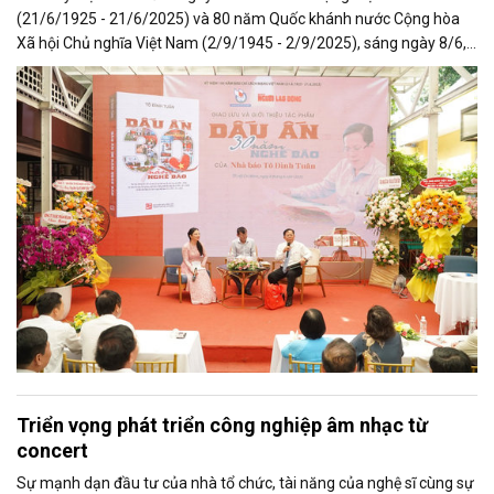
(21/6/1925 - 21/6/2025) và 80 năm Quốc khánh nước Cộng hòa
Xã hội Chủ nghĩa Việt Nam (2/9/1945 - 2/9/2025), sáng ngày 8/6,
tại Đường Sách TP.HCM, Hội Nhà báo TP.HCM phối hợp cùng Báo
Người Lao Động đã tổ chức lễ ra mắt cuốn sách “Dấu ấn 30 năm
nghề báo”, một công trình giàu ý nghĩa của nhà báo Tô Đình Tuân -
Tổng Biên tập Báo Người Lao Động, Ủy viên Ban Chấp hành Hội
Nhà báo TP.HCM.
Triển vọng phát triển công nghiệp âm nhạc từ
concert
Sự mạnh dạn đầu tư của nhà tổ chức, tài năng của nghệ sĩ cùng sự