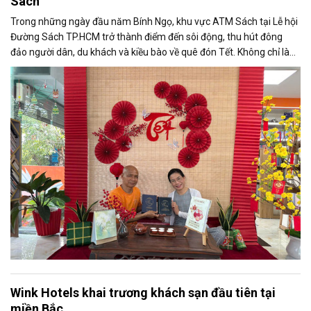
Sách
Trong những ngày đầu năm Bính Ngọ, khu vực ATM Sách tại Lễ hội
Đường Sách TP.HCM trở thành điểm đến sôi động, thu hút đông
đảo người dân, du khách và kiều bào về quê đón Tết. Không chỉ là
không gian trải nghiệm mới mẻ, ATM Sách còn mang đến một hình
thức “lì xì tri thức” độc đáo, góp phần tạo nên sắc thái văn hóa đọc
đặc biệt trong không khí xuân.
Wink Hotels khai trương khách sạn đầu tiên tại
miền Bắc