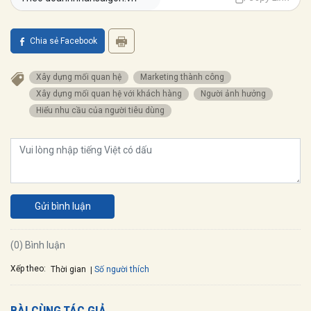
Chia sẻ Facebook
xây dựng mối quan hệ
marketing thành công
xây dựng mối quan hệ với khách hàng
người ảnh hưởng
hiểu nhu cầu của người tiêu dùng
Gửi bình luận
(0) Bình luận
Xếp theo:
Số người thích
Thời gian
BÀI CÙNG TÁC GIẢ