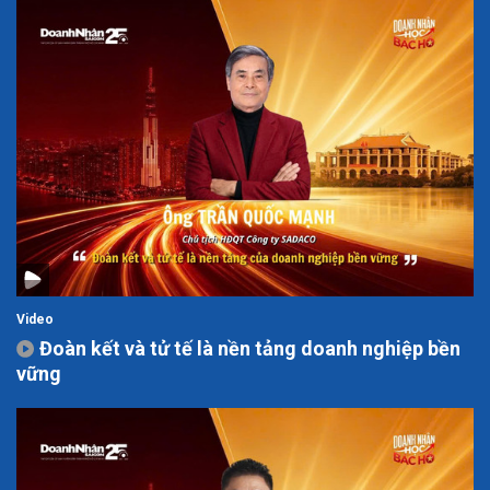
Video
Đoàn kết và tử tế là nền tảng doanh nghiệp bền
vững