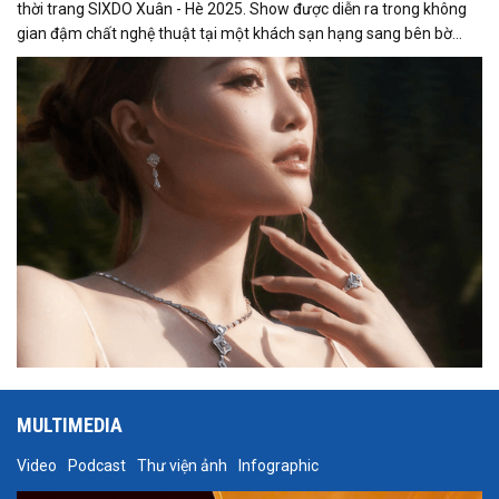
thời trang SIXDO Xuân - Hè 2025. Show được diễn ra trong không
gian đậm chất nghệ thuật tại một khách sạn hạng sang bên bờ
sông Sài Gòn. Tại sự kiện, Lan Ngọc đã thể hiện thần thái sang
trọng, rạng rỡ cùng bộ trang sức kim cương đẳng cấp trị giá gần
800 triệu đồng từ thương hiệu PNJ.
MULTIMEDIA
Video
Podcast
Thư viện ảnh
Infographic