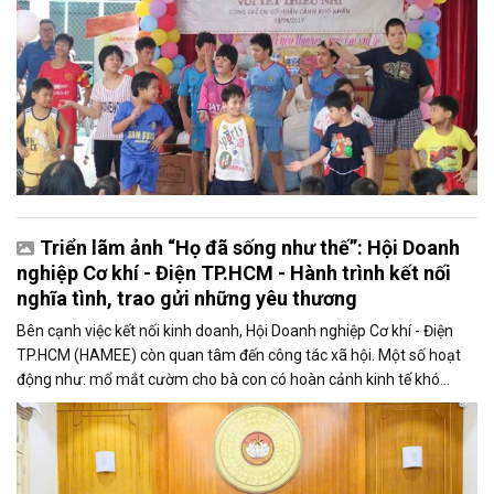
Triển lãm ảnh “Họ đã sống như thế”: Hội Doanh
nghiệp Cơ khí - Điện TP.HCM - Hành trình kết nối
nghĩa tình, trao gửi những yêu thương
Bên cạnh việc kết nối kinh doanh, Hội Doanh nghiệp Cơ khí - Điện
TP.HCM (HAMEE) còn quan tâm đến công tác xã hội. Một số hoạt
động như: mổ mắt cườm cho bà con có hoàn cảnh kinh tế khó
khăn, mổ tim cho trẻ bệnh tim bẩm sinh, trao học bổng cho sinh
viên, xây nhà Đại đoàn kết, cứu trợ bão lụt...