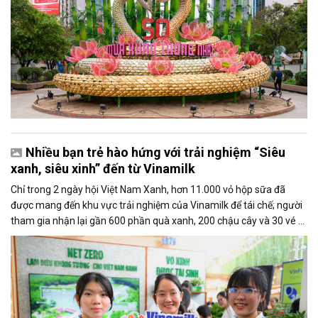
Nhiều bạn trẻ hào hứng với trải nghiệm “Siêu
xanh, siêu xinh” đến từ Vinamilk
Chỉ trong 2 ngày hội Việt Nam Xanh, hơn 11.000 vỏ hộp sữa đã
được mang đến khu vực trải nghiệm của Vinamilk để tái chế; người
tham gia nhận lại gần 600 phần quà xanh, 200 chậu cây và 30 vé đi
tham quan trang trại được Vinamilk trao tặng.