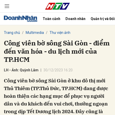
Toàn cảnh
Doanh nhân
Quản trị và Đổ
bình luận
Trang chủ
Multimedia
Thư viện ảnh
Công viên bờ sông Sài Gòn - điểm
đến văn hóa - du lịch mới của
TP.HCM
LH - Ảnh: Quỳnh Lâm
30/12/2023 16:20
Công viên bờ sông Sài Gòn ở khu đô thị mới
Hủy
G
Thủ Thiêm (TP.Thủ Đức, TP.HCM) đang được
hoàn thiện các hạng mục để phục vụ người
dân và du khách đến vui chơi, thưởng ngoạn
trong dịp Tết Dương lịch 2024. Đây cũng là