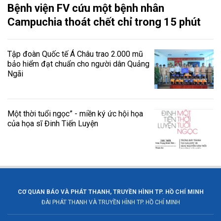
Bệnh viện FV cứu một bệnh nhân
Campuchia thoát chết chỉ trong 15 phút
Tập đoàn Quốc tế Á Châu trao 2.000 mũ
bảo hiểm đạt chuẩn cho người dân Quảng
Ngãi
Một thời tuổi ngọc” - miền ký ức hội họa
của họa sĩ Đinh Tiến Luyện
CƠ QUAN BÁO VÀ PHÁT THANH, TRUYỀN HÌNH TP. HỒ CHÍ MINH
ĐÀI PHÁT THANH VÀ TRUYỀN HÌNH TP. HỒ CHÍ MINH