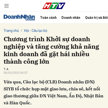
Toàn cảnh
Doanh nhân
Quản trị và Đổ
bình luận
Trang chủ
Hội - Câu lạc bộ
Chương trình Khởi sự doanh
nghiệp và tăng cường khả năng
kinh doanh đã gặt hái nhiều
thành công lớn
T.A
06/03/2023 06:57
Hủy
G
Vừa qua, Câu lạc bộ (CLB) Doanh nhân (DN)
SIYB tổ chức họp mặt giao lưu, chia sẻ, kết nối
giao thương giữa DN Việt Nam, Ấn Độ, Nhật Bản
và Hàn Quốc.