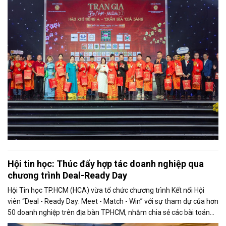
và khách mời họ Trần và các dòng họ bạn.
Hội tin học: Thúc đẩy hợp tác doanh nghiệp qua
chương trình Deal-Ready Day
Hội Tin học TP.HCM (HCA) vừa tổ chức chương trình Kết nối Hội
viên “Deal - Ready Day: Meet - Match - Win” với sự tham dự của hơn
50 doanh nghiệp trên địa bàn TPHCM, nhằm chia sẻ các bài toán
thực tiễn và kết nối nhu cầu hợp tác kinh doanh.