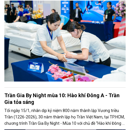
quốc, qua đó góp phần nâng cao chất lượng nguồn nhân lực và
chuẩn hóa kỹ năng trong lĩnh vực lưu trú.
Trần Gia By Night mùa 10: Hào khí Đông A - Trần
Gia tỏa sáng
Tối ngày 15/1, nhân dịp kỷ niệm 800 năm thành lập Vương triều
Trần (1226-2026), 30 năm thành lập họ Trần Việt Nam, tại TP.HCM,
chương trình Trần Gia By Night - Mùa 10 với chủ đề “Hào khí Đông A
- Trần Gia tỏa sáng” đã diễn ra, quy tụ gần 400 doanh nhân, đại biểu