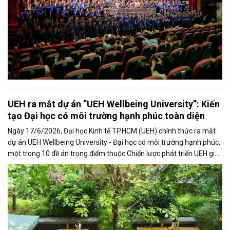
UEH ra mắt dự án “UEH Wellbeing University”: Kiến
tạo Đại học có môi trường hạnh phúc toàn diện
Ngày 17/6/2026, Đại học Kinh tế TP.HCM (UEH) chính thức ra mắt
dự án UEH Wellbeing University - Đại học có môi trường hạnh phúc,
một trong 10 đề án trọng điểm thuộc Chiến lược phát triển UEH giai
đoạn 2025 - 2030. Dự án hướng đến kiến tạo môi trường học tập,
làm việc và phát triển toàn diện cho cộng đồng UEH, nơi sức khỏe,
hạnh phúc và sự phát triển con người trở thành những giá trị cốt lõi
trong mọi hoạt động của nhà trường.