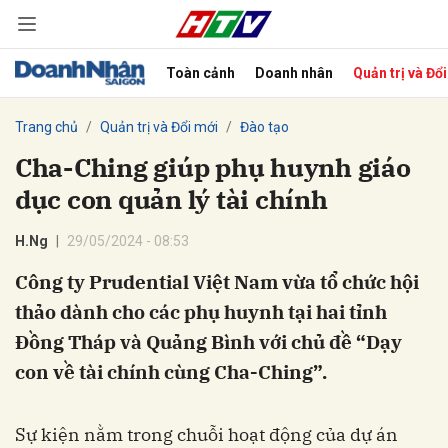
Toàn cảnh
Doanh nhân
Quản trị và Đổ
bình luận
Trang chủ
Quản trị và Đổi mới
Đào tạo
Cha-Ching giúp phụ huynh giáo
dục con quản lý tài chính
H.Ng
29/05/2024 - 08:53
Công ty Prudential Việt Nam vừa tổ chức hội
thảo dành cho các phụ huynh tại hai tỉnh
Hủy
G
Đồng Tháp và Quảng Bình với chủ đề “Dạy
con về tài chính cùng Cha-Ching”.
Sự kiện nằm trong chuỗi hoạt động của dự án