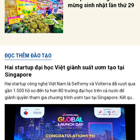
mừng sinh nhật lần thứ 29
ĐỌC THÊM ĐÀO TẠO
Hai startup đại học Việt giành suất ươm tạo tại
Singapore
Hai startup công nghệ Việt Nam là Selfomy và Volterra đã vượt qua
gần 1.500 hồ sơ đến từ hơn 80 trường đại học trên cả nước để
giành quyền tham gia chương trình ươm tạo tại Singapore. Kết quả
này được công bố tại sự kiện UniVentures - Global Launch Day
2026, diễn ra ngày 25/6 tại TP.HCM.