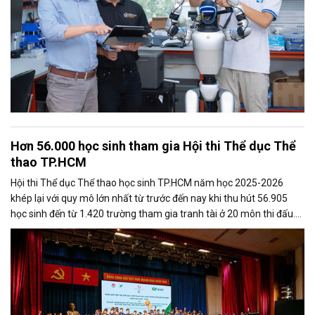
Hơn 56.000 học sinh tham gia Hội thi Thể dục Thể
thao TP.HCM
Hội thi Thể dục Thể thao học sinh TP.HCM năm học 2025-2026
khép lại với quy mô lớn nhất từ trước đến nay khi thu hút 56.905
học sinh đến từ 1.420 trường tham gia tranh tài ở 20 môn thi đấu.
Thành tích này cũng giúp hội thi được Tổ chức Kỷ lục Việt Nam
(VietKings) xác lập kỷ lục là "Hội thi thể thao học sinh cấp thành phố
có số lượng học sinh tham gia đông nhất Việt Nam".