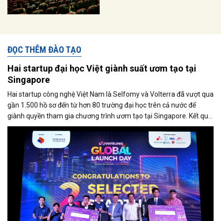
ĐỌC THÊM ĐÀO TẠO
Hai startup đại học Việt giành suất ươm tạo tại
Singapore
Hai startup công nghệ Việt Nam là Selfomy và Volterra đã vượt qua
gần 1.500 hồ sơ đến từ hơn 80 trường đại học trên cả nước để
giành quyền tham gia chương trình ươm tạo tại Singapore. Kết quả
này được công bố tại sự kiện UniVentures - Global Launch Day
2026, diễn ra ngày 25/6 tại TP.HCM.