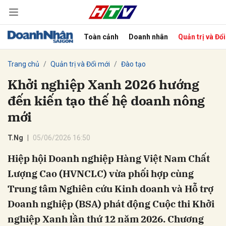
Toàn cảnh
Doanh nhân
Quản trị và Đổ
bình luận
Trang chủ
Quản trị và Đổi mới
Đào tạo
Khởi nghiệp Xanh 2026 hướng
đến kiến tạo thế hệ doanh nông
mới
T.Ng
05/06/2026 16:50
Hiệp hội Doanh nghiệp Hàng Việt Nam Chất
Hủy
G
Lượng Cao (HVNCLC) vừa phối hợp cùng
Trung tâm Nghiên cứu Kinh doanh và Hỗ trợ
Doanh nghiệp (BSA) phát động Cuộc thi Khởi
nghiệp Xanh lần thứ 12 năm 2026. Chương