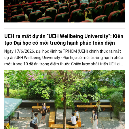
UEH ra mắt dự án “UEH Wellbeing University”: Kiến
tạo Đại học có môi trường hạnh phúc toàn diện
Ngày 17/6/2026, Đại học Kinh tế TP.HCM (UEH) chính thức ra mắt
dự án UEH Wellbeing University - Đại học có môi trường hạnh phúc,
một trong 10 đề án trọng điểm thuộc Chiến lược phát triển UEH giai
đoạn 2025 - 2030. Dự án hướng đến kiến tạo môi trường học tập,
làm việc và phát triển toàn diện cho cộng đồng UEH, nơi sức khỏe,
hạnh phúc và sự phát triển con người trở thành những giá trị cốt lõi
trong mọi hoạt động của nhà trường.