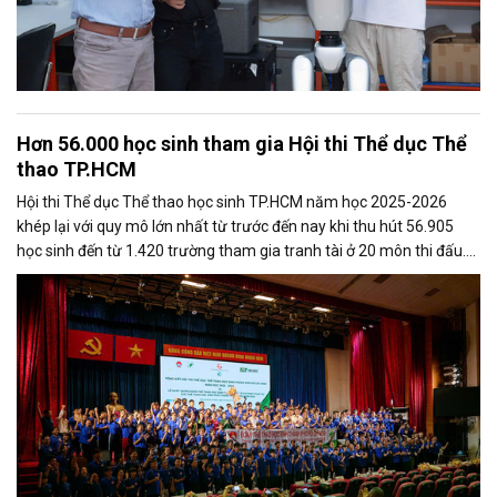
Hơn 56.000 học sinh tham gia Hội thi Thể dục Thể
thao TP.HCM
Hội thi Thể dục Thể thao học sinh TP.HCM năm học 2025-2026
khép lại với quy mô lớn nhất từ trước đến nay khi thu hút 56.905
học sinh đến từ 1.420 trường tham gia tranh tài ở 20 môn thi đấu.
Thành tích này cũng giúp hội thi được Tổ chức Kỷ lục Việt Nam
(VietKings) xác lập kỷ lục là "Hội thi thể thao học sinh cấp thành phố
có số lượng học sinh tham gia đông nhất Việt Nam".