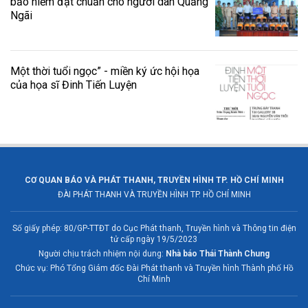
bảo hiểm đạt chuẩn cho người dân Quảng
Ngãi
Một thời tuổi ngọc” - miền ký ức hội họa
của họa sĩ Đinh Tiến Luyện
CƠ QUAN BÁO VÀ PHÁT THANH, TRUYỀN HÌNH TP. HỒ CHÍ MINH
ĐÀI PHÁT THANH VÀ TRUYỀN HÌNH TP. HỒ CHÍ MINH
Số giấy phép: 80/GP-TTĐT do Cục Phát thanh, Truyền hình và Thông tin điện
tử cấp ngày 19/5/2023
Người chịu trách nhiệm nội dung:
Nhà báo Thái Thành Chung
Chức vụ: Phó Tổng Giám đốc Đài Phát thanh và Truyền hình Thành phố Hồ
Chí Minh