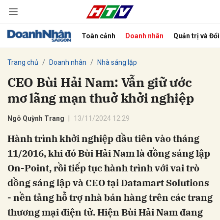
Toàn cảnh
Doanh nhân
Quản trị và Đổ
bình luận
Trang chủ
Doanh nhân
Nhà sáng lập
CEO Bùi Hải Nam: Vẫn giữ ước
mơ lãng mạn thuở khởi nghiệp
Ngô Quỳnh Trang
13/11/2024 12:29
Hành trình khởi nghiệp đầu tiên vào tháng
11/2016, khi đó Bùi Hải Nam là đồng sáng lập
Hủy
G
On-Point, rồi tiếp tục hành trình với vai trò
đồng sáng lập và CEO tại Datamart Solutions
- nền tảng hỗ trợ nhà bán hàng trên các trang
thương mại điện tử. Hiện Bùi Hải Nam đang