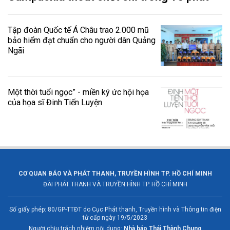
Tập đoàn Quốc tế Á Châu trao 2.000 mũ
bảo hiểm đạt chuẩn cho người dân Quảng
Ngãi
Một thời tuổi ngọc” - miền ký ức hội họa
của họa sĩ Đinh Tiến Luyện
CƠ QUAN BÁO VÀ PHÁT THANH, TRUYỀN HÌNH TP. HỒ CHÍ MINH
ĐÀI PHÁT THANH VÀ TRUYỀN HÌNH TP. HỒ CHÍ MINH
Số giấy phép: 80/GP-TTĐT do Cục Phát thanh, Truyền hình và Thông tin điện
tử cấp ngày 19/5/2023
Người chịu trách nhiệm nội dung:
Nhà báo Thái Thành Chung