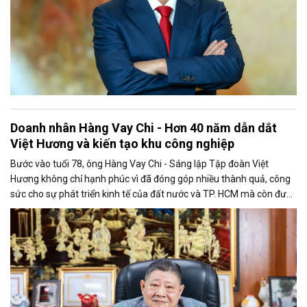
Doanh nhân Hàng Vay Chi - Hơn 40 năm dẫn dắt
Việt Hương và kiến tạo khu công nghiệp
Bước vào tuổi 78, ông Hàng Vay Chi - Sáng lập Tập đoàn Việt
Hương không chỉ hạnh phúc vì đã đóng góp nhiều thành quả, công
sức cho sự phát triển kinh tế của đất nước và TP. HCM mà còn được
đồng nghiệp, đối tác, bạn bè và gia đình dành cho nhiều tình cảm
kính trọng, nể phục.