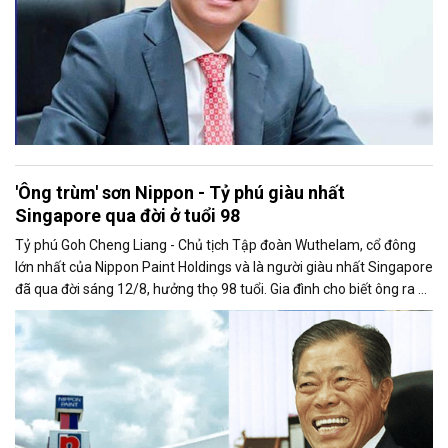
'Ông trùm' sơn Nippon - Tỷ phú giàu nhất
Singapore qua đời ở tuổi 98
Tỷ phú Goh Cheng Liang - Chủ tịch Tập đoàn Wuthelam, cổ đông
lớn nhất của Nippon Paint Holdings và là người giàu nhất Singapore
đã qua đời sáng 12/8, hưởng thọ 98 tuổi. Gia đình cho biết ông ra đi
thanh thản, người thân có mặt bên giường bệnh trong những giây
phút cuối.