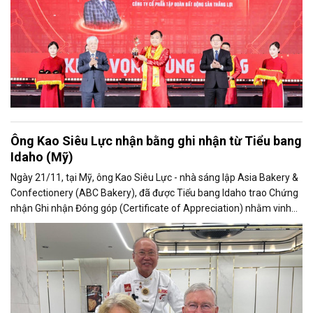
Ông Kao Siêu Lực nhận bằng ghi nhận từ Tiểu bang
Idaho (Mỹ)
Ngày 21/11, tại Mỹ, ông Kao Siêu Lực - nhà sáng lập Asia Bakery &
Confectionery (ABC Bakery), đã được Tiểu bang Idaho trao Chứng
nhận Ghi nhận Đóng góp (Certificate of Appreciation) nhằm vinh
danh những đóng góp của doanh nghiệp trong vai trò đối tác quan
trọng của Ủy ban Lúa mì Idaho (Idaho Wheat Commission) và là
“Người bạn của Tiểu bang Idaho”.