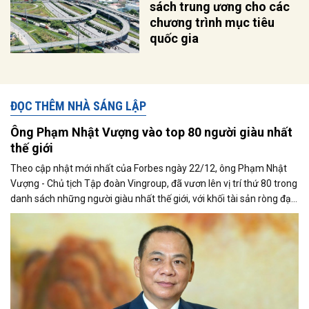
sách trung ương cho các
chương trình mục tiêu
quốc gia
ĐỌC THÊM NHÀ SÁNG LẬP
Ông Phạm Nhật Vượng vào top 80 người giàu nhất
thế giới
Theo cập nhật mới nhất của Forbes ngày 22/12, ông Phạm Nhật
Vượng - Chủ tịch Tập đoàn Vingroup, đã vươn lên vị trí thứ 80 trong
danh sách những người giàu nhất thế giới, với khối tài sản ròng đạt
28,2 tỷ USD. So với lần cập nhật trước đó một ngày, tài sản của ông
tăng thêm 1,7 tỷ USD, tương đương 6,22%, đánh dấu mức xếp hạng
cao nhất của ông từ đầu năm 2025 đến nay.