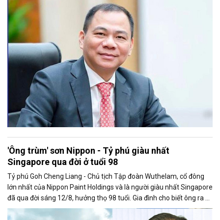
đồng thời là người Việt đầu tiên lọt vào Top 200 của bảng xếp hạng
này.
'Ông trùm' sơn Nippon - Tỷ phú giàu nhất
Singapore qua đời ở tuổi 98
Tỷ phú Goh Cheng Liang - Chủ tịch Tập đoàn Wuthelam, cổ đông
lớn nhất của Nippon Paint Holdings và là người giàu nhất Singapore
đã qua đời sáng 12/8, hưởng thọ 98 tuổi. Gia đình cho biết ông ra đi
thanh thản, người thân có mặt bên giường bệnh trong những giây
phút cuối.