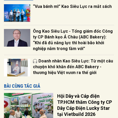
“Vua bánh mì” Kao Siêu Lực ra mắt sách
Ông Kao Siêu Lực - Tổng giám đốc Công
ty CP Bánh kẹo Á Châu (ABC Bakery):
“Khi đã đủ năng lực thì hoài bão khởi
nghiệp nằm trong tầm với”
Doanh nhân Kao Siêu Lực: Từ một câu
chuyện khó khăn đến ABC Bakery -
thương hiệu Việt vươn ra thế giới
BÀI CÙNG TÁC GIẢ
Hội Dây và Cáp điện
TP.HCM thăm Công ty CP
Dây Cáp Điện Lucky Star
tại Vietbuild 2026