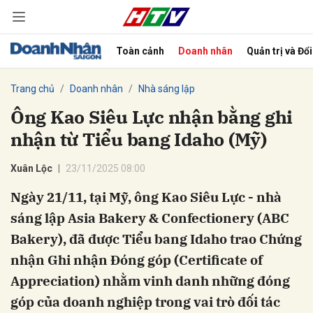
Toàn cảnh
Doanh nhân
Quản trị và Đổ
bình luận
Trang chủ
Doanh nhân
Nhà sáng lập
Ông Kao Siêu Lực nhận bằng ghi
nhận từ Tiểu bang Idaho (Mỹ)
Xuân Lộc
23/11/2025 08:00
Ngày 21/11, tại Mỹ, ông Kao Siêu Lực - nhà
sáng lập Asia Bakery & Confectionery (ABC
Hủy
G
Bakery), đã được Tiểu bang Idaho trao Chứng
nhận Ghi nhận Đóng góp (Certificate of
Appreciation) nhằm vinh danh những đóng
góp của doanh nghiệp trong vai trò đối tác