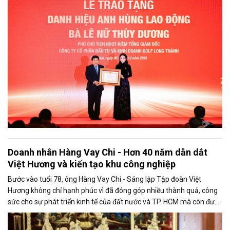
Doanh nhân Hàng Vay Chi - Hơn 40 năm dẫn dắt
Việt Hương và kiến tạo khu công nghiệp
Bước vào tuổi 78, ông Hàng Vay Chi - Sáng lập Tập đoàn Việt
Hương không chỉ hạnh phúc vì đã đóng góp nhiều thành quả, công
sức cho sự phát triển kinh tế của đất nước và TP. HCM mà còn được
đồng nghiệp, đối tác, bạn bè và gia đình dành cho nhiều tình cảm
kính trọng, nể phục.