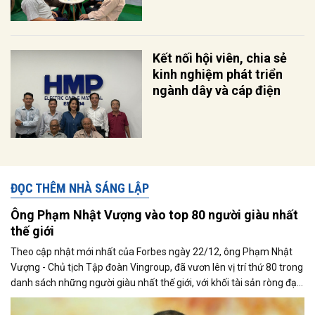
Kết nối hội viên, chia sẻ
kinh nghiệm phát triển
ngành dây và cáp điện
ĐỌC THÊM NHÀ SÁNG LẬP
Ông Phạm Nhật Vượng vào top 80 người giàu nhất
thế giới
Theo cập nhật mới nhất của Forbes ngày 22/12, ông Phạm Nhật
Vượng - Chủ tịch Tập đoàn Vingroup, đã vươn lên vị trí thứ 80 trong
danh sách những người giàu nhất thế giới, với khối tài sản ròng đạt
28,2 tỷ USD. So với lần cập nhật trước đó một ngày, tài sản của ông
tăng thêm 1,7 tỷ USD, tương đương 6,22%, đánh dấu mức xếp hạng