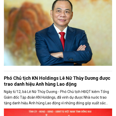
cao nhất của ông từ đầu năm 2025 đến nay.
Phó Chủ tịch KN Holdings Lê Nữ Thùy Dương được
trao danh hiệu Anh hùng Lao động
Ngày 6/12, bà Lê Nữ Thùy Dương - Phó Chủ tịch HĐQT kiêm Tổng
Giám đốc Tập đoàn KN Holdings, đã vinh dự được Nhà nước trao
tặng danh hiệu Anh hùng Lao động vì những đóng góp xuất sắc
trong lĩnh vực sản xuất, kinh doanh gắn với trách nhiệm xã hội.