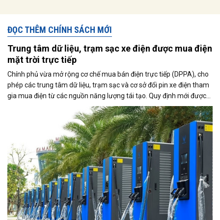
ĐỌC THÊM CHÍNH SÁCH MỚI
Trung tâm dữ liệu, trạm sạc xe điện được mua điện
mặt trời trực tiếp
Chính phủ vừa mở rộng cơ chế mua bán điện trực tiếp (DPPA), cho
phép các trung tâm dữ liệu, trạm sạc và cơ sở đổi pin xe điện tham
gia mua điện từ các nguồn năng lượng tái tạo. Quy định mới được
kỳ vọng thúc đẩy sử dụng điện xanh, đáp ứng nhu cầu ngày càng
tăng của nền kinh tế số và quá trình điện hóa giao thông.