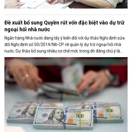
Đề xuất bổ sung Quyền rút vốn đặc biệt vào dự trữ
ngoại hối nhà nước
Ngân hàng Nhà nước đang lấy ý kiến đối với dự thảo Nghị định sửa
đổi Nghị định số 50/2014/NĐ-CP về quản lý dự trữ ngoại hối nhà
nước. Dự thảo bổ sung nhiều cơ chế mới, trong đó đáng chú ý là
việc đưa Quyền rút vốn đặc biệt (SDR) của Quỹ Tiền tệ Quốc tế
(IMF) vào nguồn hình thành dự trữ ngoại hối quốc gia.