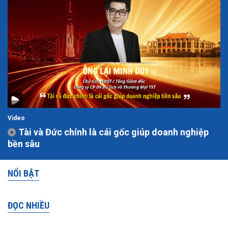
Video
Tài và Đức chính là cái gốc giúp doanh nghiệp
bền sâu
NỔI BẬT
ĐỌC NHIỀU