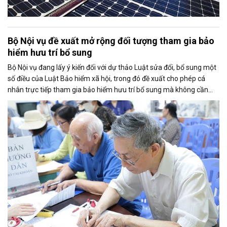
Bộ Nội vụ đề xuất mở rộng đối tượng tham gia bảo
hiểm hưu trí bổ sung
Bộ Nội vụ đang lấy ý kiến đối với dự thảo Luật sửa đổi, bổ sung một
số điều của Luật Bảo hiểm xã hội, trong đó đề xuất cho phép cá
nhân trực tiếp tham gia bảo hiểm hưu trí bổ sung mà không cần
thông qua người sử dụng lao động. Dự thảo cũng điều chỉnh cách
tính thời gian đóng bảo hiểm xã hội nhằm bảo đảm quyền lợi cho
người tham gia.