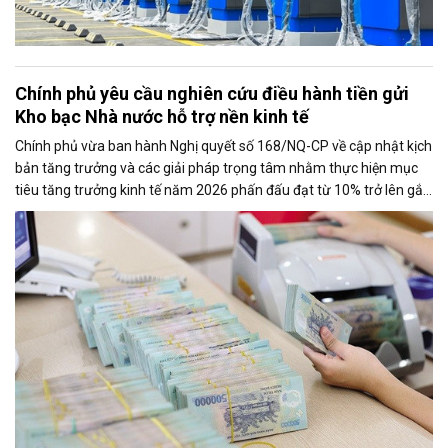
Chính phủ yêu cầu nghiên cứu điều hành tiền gửi
Kho bạc Nhà nước hỗ trợ nền kinh tế
Chính phủ vừa ban hành Nghị quyết số 168/NQ-CP về cập nhật kịch
bản tăng trưởng và các giải pháp trọng tâm nhằm thực hiện mục
tiêu tăng trưởng kinh tế năm 2026 phấn đấu đạt từ 10% trở lên gắn
với giữ vững ổn định kinh tế vĩ mô. Một trong những nhiệm vụ đáng
chú ý là nghiên cứu điều hành tiền gửi của Kho bạc Nhà nước tại
các ngân hàng thương mại để tăng nguồn vốn ngắn hạn cho nền
kinh tế.