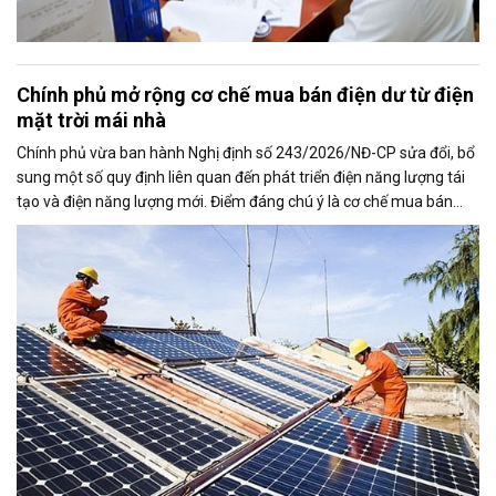
Chính phủ mở rộng cơ chế mua bán điện dư từ điện
mặt trời mái nhà
Chính phủ vừa ban hành Nghị định số 243/2026/NĐ-CP sửa đổi, bổ
sung một số quy định liên quan đến phát triển điện năng lượng tái
tạo và điện năng lượng mới. Điểm đáng chú ý là cơ chế mua bán
điện dư từ các hệ thống điện mặt trời mái nhà được mở rộng, trong
đó nâng tỷ lệ sản lượng điện dư được phép giao dịch từ 20% lên tối
đa 50%, tạo thêm động lực cho người dân và doanh nghiệp đầu tư
vào nguồn điện sạch.