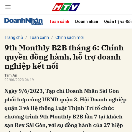
Toàn cảnh
Doanh nhân
Quản trị và Đổ
bình luận
Trang chủ
Toàn cảnh
Chính sách mới
9th Monthly B2B tháng 6: Chính
quyền đồng hành, hỗ trợ doanh
nghiệp kết nối
Tâm An
09/06/2023 06:19
Ngày 9/6/2023, Tạp chí Doanh Nhân Sài Gòn
Hủy
G
phối hợp cùng UBND quận 3, Hội Doanh nghiệp
quận 3 và Hệ thống Luật Thịnh Trí tổ chức
chương trình 9th Monthly B2B lần 7 tại khách
sạn Rex Sài Gòn, với sự đồng hành của 27 hiệp