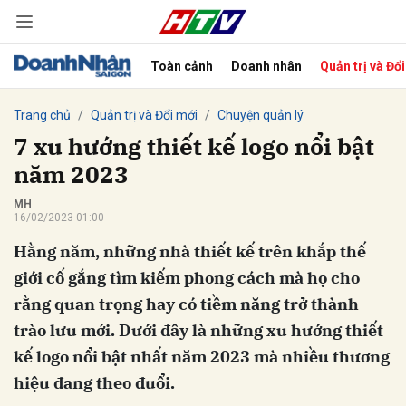
Toàn cảnh
Doanh nhân
Quản trị và Đổ
bình luận
Trang chủ
Quản trị và Đổi mới
Chuyện quản lý
7 xu hướng thiết kế logo nổi bật
năm 2023
MH
16/02/2023 01:00
Hằng năm, những nhà thiết kế trên khắp thế
giới cố gắng tìm kiếm phong cách mà họ cho
rằng quan trọng hay có tiềm năng trở thành
Hủy
G
trào lưu mới. Dưới đây là những xu hướng thiết
kế logo nổi bật nhất năm 2023 mà nhiều thương
hiệu đang theo đuổi.