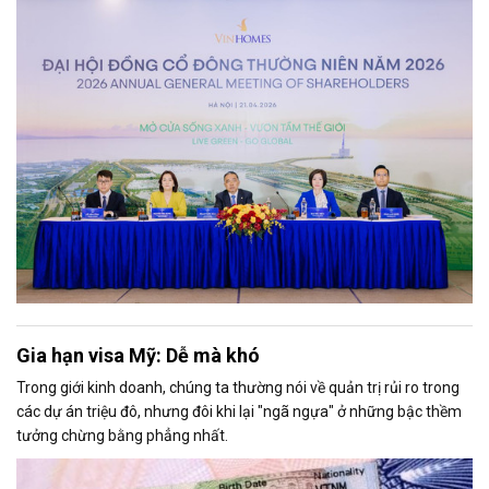
đồng lợi nhuận sau thuế trong năm 2026 – cao nhất từ trước đến
nay; đồng thời thông qua kế hoạch phát triển chuỗi siêu đô thị thế
hệ mới theo tiêu chuẩn quốc tế và kế hoạch chia cổ tức năm 2025.
Gia hạn visa Mỹ: Dễ mà khó
Trong giới kinh doanh, chúng ta thường nói về quản trị rủi ro trong
các dự án triệu đô, nhưng đôi khi lại "ngã ngựa" ở những bậc thềm
tưởng chừng bằng phẳng nhất.