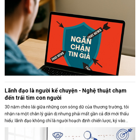
bảo vệ quyền lợi hợp pháp của doanh nghiệp mà còn vì lợi ích xã hội
và sự tôn nghiêm của pháp luật.
Lãnh đạo là người kể chuyện - Nghệ thuật chạm
đến trái tim con người
30 năm chèo lái giữa những con sóng dữ của thương trường, tôi
nhận ra một chân lý giản dị nhưng phải mất gần cả đời mới thấu
hiểu: lãnh đạo không chỉ là người hoạch định chiến lược, ký vào
những quyết định then chốt hay giữ sự bình tĩnh để đưa con thuyền
vượt qua bão tố khủng hoảng, lãnh đạo còn là người biết kể chuyện.