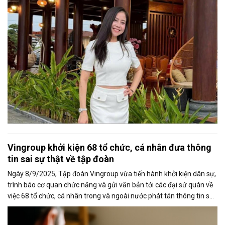
Vingroup khởi kiện 68 tổ chức, cá nhân đưa thông
tin sai sự thật về tập đoàn
Ngày 8/9/2025, Tập đoàn Vingroup vừa tiến hành khởi kiện dân sự,
trình báo cơ quan chức năng và gửi văn bản tới các đại sứ quán về
việc 68 tổ chức, cá nhân trong và ngoài nước phát tán thông tin sai
sự thật về tập đoàn trên Internet. Việc Vingroup kiên quyết xử lý
hành vi xuyên tạc, bịa đặt, cố ý dẫn dắt dư luận không chỉ nhằm