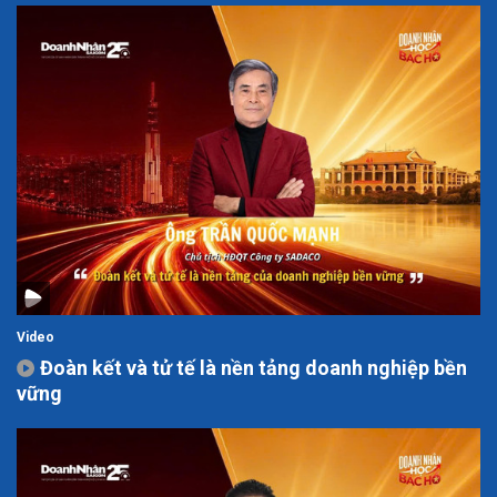
Video
Đoàn kết và tử tế là nền tảng doanh nghiệp bền
vững