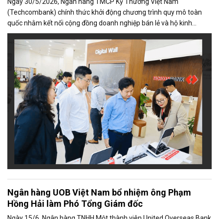
Ngày 30/5/2026, Ngân hàng TMCP Kỹ Thương Việt Nam
(Techcombank) chính thức khởi động chương trình quy mô toàn
quốc nhằm kết nối cộng đồng doanh nghiệp bán lẻ và hộ kinh
doanh trong các lĩnh vực du lịch, ẩm thực, lưu trú và giải trí với hơn
25 triệu khách hàng trong hệ sinh thái số của Techcombank.
Chương trình được khởi động tại Quảng Ninh, Đà Nẵng, Nha Trang
và sẽ tiếp tục mở rộng đến các địa bàn trọng điểm du lịch trên toàn
quốc trong thời gian tới.
Ngân hàng UOB Việt Nam bổ nhiệm ông Phạm
Hồng Hải làm Phó Tổng Giám đốc
Ngày 15/6, Ngân hàng TNHH Một thành viên United Overseas Bank