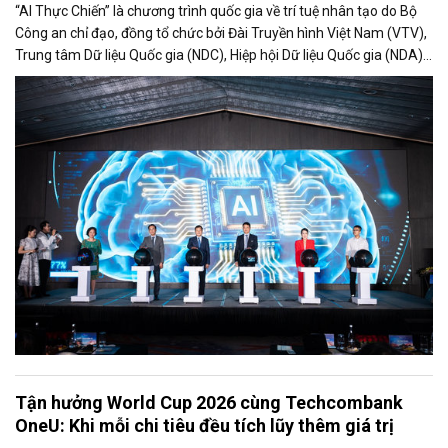
“AI Thực Chiến” là chương trình quốc gia về trí tuệ nhân tạo do Bộ
Công an chỉ đạo, đồng tổ chức bởi Đài Truyền hình Việt Nam (VTV),
Trung tâm Dữ liệu Quốc gia (NDC), Hiệp hội Dữ liệu Quốc gia (NDA)
cùng Ngân hàng TMCP Kỹ Thương Việt Nam (Techcombank),
nhằm tìm kiếm, phát hiện và bồi dưỡng nhân tài AI cho đất nước,
kiến tạo sức mạnh giúp Việt Nam vươn tầm trong kỷ nguyên mới.
Tận hưởng World Cup 2026 cùng Techcombank
OneU: Khi mỗi chi tiêu đều tích lũy thêm giá trị