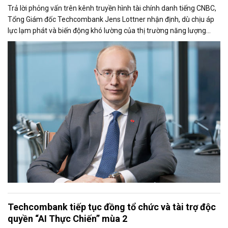
Trả lời phỏng vấn trên kênh truyền hình tài chính danh tiếng CNBC,
Tổng Giám đốc Techcombank Jens Lottner nhận định, dù chịu áp
lực lạm phát và biến động khó lường của thị trường năng lượng
toàn cầu, kinh tế Việt Nam vẫn giữ vững đà tăng trưởng. Lãnh đạo
Techcombank nhấn mạnh, các đầu tàu kinh tế và khối doanh
nghiệp lớn tại Việt Nam hiện chưa ghi nhận ảnh hưởng rõ rệt, đồng
thời vẫn kiên định với các kế hoạch đầu tư dài hạn.
Techcombank tiếp tục đồng tổ chức và tài trợ độc
quyền “AI Thực Chiến” mùa 2