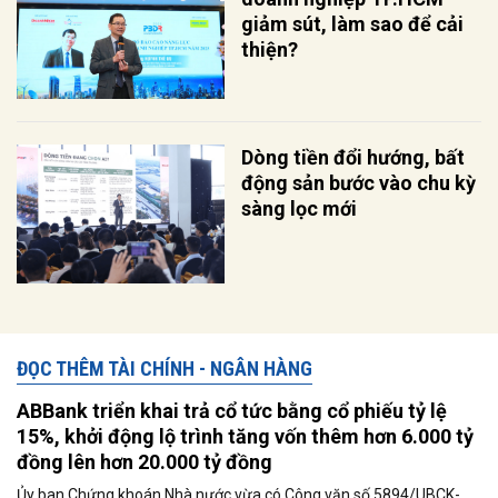
giảm sút, làm sao để cải
thiện?
Dòng tiền đổi hướng, bất
động sản bước vào chu kỳ
sàng lọc mới
ĐỌC THÊM TÀI CHÍNH - NGÂN HÀNG
ABBank triển khai trả cổ tức bằng cổ phiếu tỷ lệ
15%, khởi động lộ trình tăng vốn thêm hơn 6.000 tỷ
đồng lên hơn 20.000 tỷ đồng
Ủy ban Chứng khoán Nhà nước vừa có Công văn số 5894/UBCK-