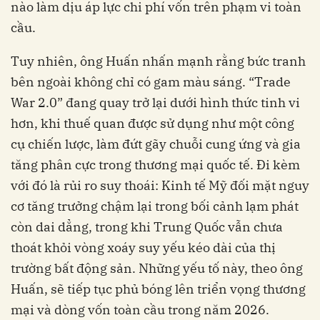
nào làm dịu áp lực chi phí vốn trên phạm vi toàn
cầu.
Tuy nhiên, ông Huấn nhấn mạnh rằng bức tranh
bên ngoài không chỉ có gam màu sáng. “Trade
War 2.0” đang quay trở lại dưới hình thức tinh vi
hơn, khi thuế quan được sử dụng như một công
cụ chiến lược, làm đứt gãy chuỗi cung ứng và gia
tăng phân cực trong thương mại quốc tế. Đi kèm
với đó là rủi ro suy thoái: Kinh tế Mỹ đối mặt nguy
cơ tăng trưởng chậm lại trong bối cảnh lạm phát
còn dai dẳng, trong khi Trung Quốc vẫn chưa
thoát khỏi vòng xoáy suy yếu kéo dài của thị
trường bất động sản. Những yếu tố này, theo ông
Huấn, sẽ tiếp tục phủ bóng lên triển vọng thương
mại và dòng vốn toàn cầu trong năm 2026.