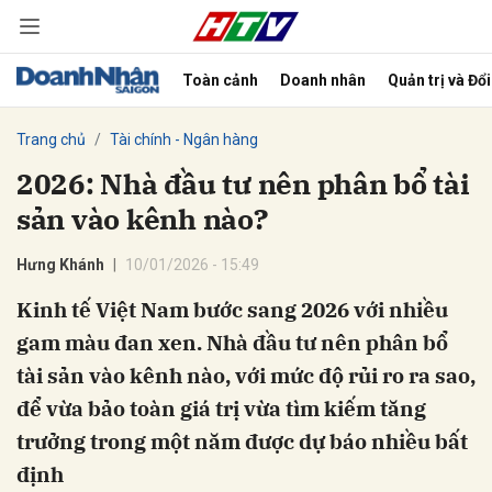
Toàn cảnh
Doanh nhân
Quản trị và Đổ
bình luận
Trang chủ
Tài chính - Ngân hàng
2026: Nhà đầu tư nên phân bổ tài
sản vào kênh nào?
Hưng Khánh
10/01/2026 - 15:49
Kinh tế Việt Nam bước sang 2026 với nhiều
gam màu đan xen. Nhà đầu tư nên phân bổ
Hủy
G
tài sản vào kênh nào, với mức độ rủi ro ra sao,
để vừa bảo toàn giá trị vừa tìm kiếm tăng
trưởng trong một năm được dự báo nhiều bất
định