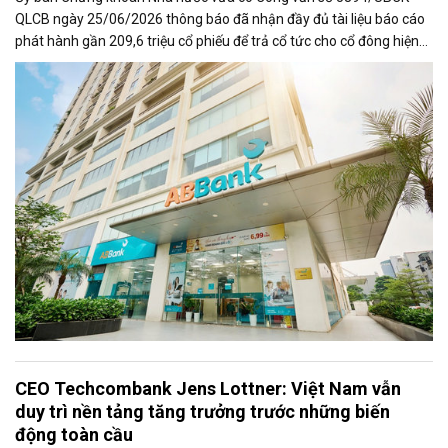
QLCB ngày 25/06/2026 thông báo đã nhận đầy đủ tài liệu báo cáo
phát hành gần 209,6 triệu cổ phiếu để trả cổ tức cho cổ đông hiện
hữu với tỉ lệ 15% của Ngân hàng TMCP An Bình (ABBank - Mã
chứng khoán ABB). Ngay sau khi có thông báo này, Ngân hàng xúc
tiến triển khai đợt phát hành cổ phiếu để trả cổ tức cho cổ đông.
CEO Techcombank Jens Lottner: Việt Nam vẫn
duy trì nền tảng tăng trưởng trước những biến
động toàn cầu