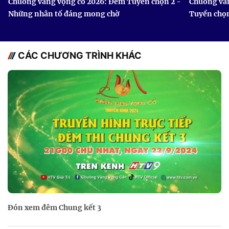
Chuông vàng vọng cổ 2026: Đêm Tuyển chọn 2 -
Chuông vàn
Những nhân tố đáng mong chờ
Tuyển chọ
CÁC CHƯƠNG TRÌNH KHÁC
Đón xem đêm Chung kết 3