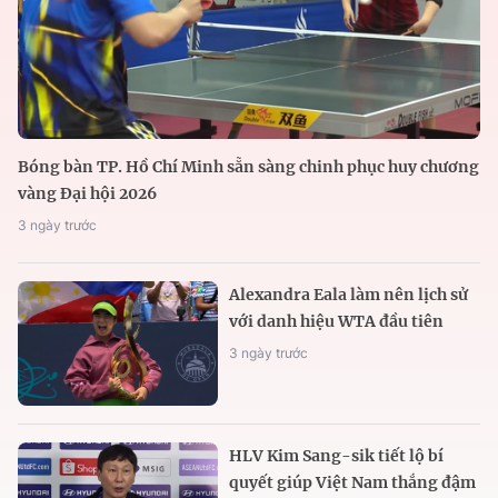
Bóng bàn TP. Hồ Chí Minh sẵn sàng chinh phục huy chương
vàng Đại hội 2026
3 ngày trước
Alexandra Eala làm nên lịch sử
với danh hiệu WTA đầu tiên
3 ngày trước
HLV Kim Sang-sik tiết lộ bí
quyết giúp Việt Nam thắng đậm