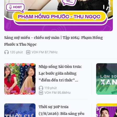
Sáng mỹ miều - chiều mỹ mãn | Tập 1084: Phạm Hồng
Phước x Thu Ngọc
120 phút
VOH FM 87.7MHz
Nhịp sống Sài Gòn trưa:
Lạc bước giữa những
"điểm đến tri thức"...
119 phút
VOH FM 95.6MHz
Thời sự 30P trưa
(7/8/2026): Bữa sáng yêu