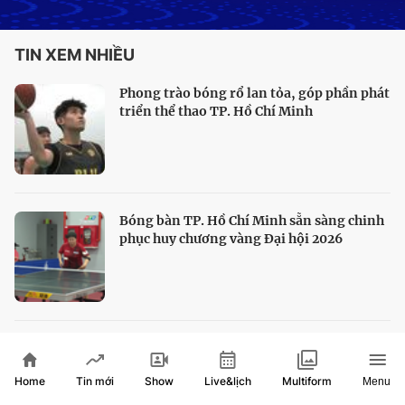
TIN XEM NHIỀU
Phong trào bóng rổ lan tỏa, góp phần phát
triển thể thao TP. Hồ Chí Minh
Bóng bàn TP. Hồ Chí Minh sẵn sàng chinh
phục huy chương vàng Đại hội 2026
HLV Kim Sang Sik hài lòng với màn trình
diễn của tuyển Việt Nam
Home
Show
Live&lịch
Tin mới
Multiform
Menu