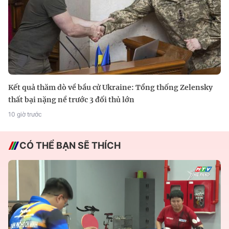
Kết quả thăm dò về bầu cử Ukraine: Tổng thống Zelensky
thất bại nặng nề trước 3 đối thủ lớn
10 giờ trước
CÓ THỂ BẠN SẼ THÍCH