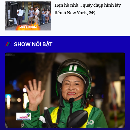
Hẹn hò nhờ... quầy chụp hình lấy
liền ở New York, Mỹ
SHOW NỔI BẬT