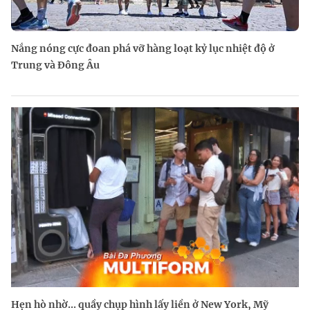
Nắng nóng cực đoan phá vỡ hàng loạt kỷ lục nhiệt độ ở
Trung và Đông Âu
Hẹn hò nhờ... quầy chụp hình lấy liền ở New York, Mỹ