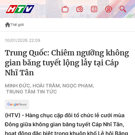
Thế giới
10/01/2026 22:09
Trung Quốc: Chiêm ngưỡng không
gian băng tuyết lộng lẫy tại Cáp
Nhĩ Tân
MINH ĐỨC
HOÀI TRÂM
NGỌC PHẠM
,
,
,
TRUNG TÂM TIN TỨC
(HTV) - Hàng chục cặp đôi tổ chức lễ cưới mùa
Đông giữa không gian băng tuyết Cáp Nhĩ Tân,
hoạt động đặc biệt trong khuôn khổ Lễ hội Băng