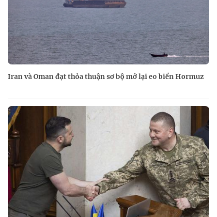
Iran và Oman đạt thỏa thuận sơ bộ mở lại eo biển Hormuz