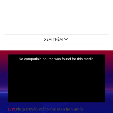
XEM THÊM
Live
Phim truyện Việt Nam: Mặn hơn muối