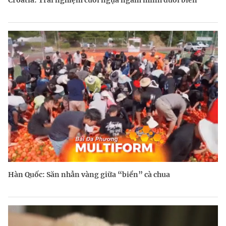
Croatia: Trải nghiệm cưỡi ngựa ngâm mình dưới biển
Hàn Quốc: Săn nhẫn vàng giữa “biển” cà chua