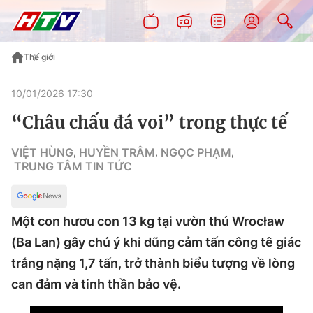
Thế giới
10/01/2026 17:30
“Châu chấu đá voi” trong thực tế
VIỆT HÙNG
HUYỀN TRÂM
NGỌC PHẠM
,
,
,
TRUNG TÂM TIN TỨC
Một con hươu con 13 kg tại vườn thú Wrocław
(Ba Lan) gây chú ý khi dũng cảm tấn công tê giác
trắng nặng 1,7 tấn, trở thành biểu tượng về lòng
can đảm và tinh thần bảo vệ.