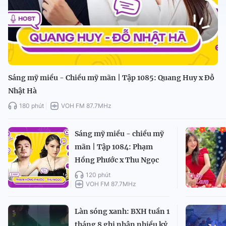
Sáng mỹ miều - Chiều mỹ mãn | Tập 1085: Quang Huy x Đỗ
Nhật Hà
180 phút
VOH FM 87.7MHz
Sáng mỹ miều - chiều mỹ
mãn | Tập 1084: Phạm
Hồng Phước x Thu Ngọc
120 phút
VOH FM 87.7MHz
Làn sóng xanh: BXH tuần 1
tháng 8 ghi nhận nhiều kỷ