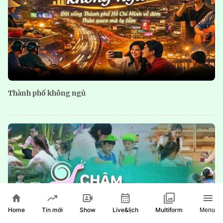
Thành phố không ngủ
Home
Show
Live&lịch
Tin mới
Multiform
Menu