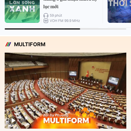
lục mới
59 phút
VOH FM 99.9 MHz
MULTIFORM