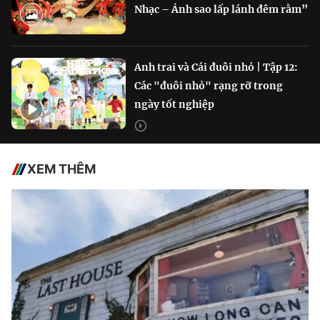
Nhạc – Ánh sao lấp lánh đêm rằm”
Anh trai và Cái đuôi nhỏ | Tập 12:
Các "đuôi nhỏ" rạng rỡ trong
ngày tốt nghiệp
XEM THÊM