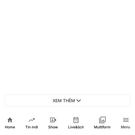
XEM THÊM
Home
Show
Live&lịch
Tin mới
Multiform
Menu