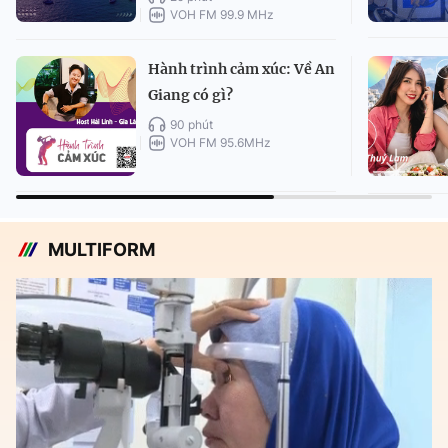
VOH FM 99.9 MHz
Hành trình cảm xúc: Về An
Giang có gì?
90 phút
VOH FM 95.6MHz
MULTIFORM