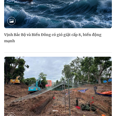
Vịnh Bắc Bộ và Biển Đông có gió giật cấp 8, biển động
mạnh