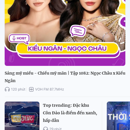
Sáng mỹ miều - Chiều mỹ mãn | Tập 1082: Ngọc Châu x Kiều
Ngân
120 phút
VOH FM 87.7MHz
Top trending: Đặc khu
Côn Đảo là điểm đến xanh,
hấp dẫn
29 phút