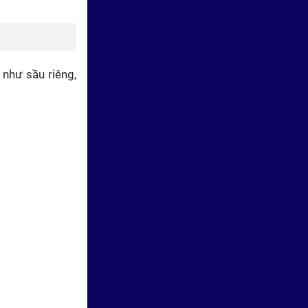
60 Giây ngày 18/5/2026 | TP.
Hồ Chí Minh: Đi làm nhanh gấp
đôi sau khi đảo chiều đường
Cộng Hòa
 như sầu riêng,
60 Giây ngày 15/5/2026 | TP.
Hồ Chí Minh: Ngày đầu phân
làn theo giờ tại đường Cộng
Hòa