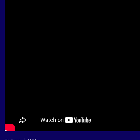
Sự kiện quan tâm
Chuyên đề
HTV Show
Không gian văn hóa
Thành phố
Hồ Chí Minh
ngủ
Chuyển đổi số
Chậm
Bé xem gì
Mái ấm gia
Việt
Các show 
Các chương
khác