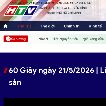
CƠ QUAN BÁO VÀ PHÁT THANH, TRUYỀN HÌNH TP. HỒ CHÍ MINH
ĐÀI PHÁT THANH VÀ TRUYỀN HÌNH
THÀNH PHỐ HỒ CHÍ MINH
Thời sự
Thế giới
Chính trị
Kinh tế
Xu hướng
IRAN
Tết Nguyên tiêu
giá xăng dầu
Thời sự
Thể thao
Văn hóa - G
Trong nước
Trong nướ
Quốc tế
Quốc tế
60 Giây ngày 21/5/2026 | Li
An Sinh
Sách hay cuối tuần
Thế giới
sản
Kinh doanh
Công nghệ
Phóng sự