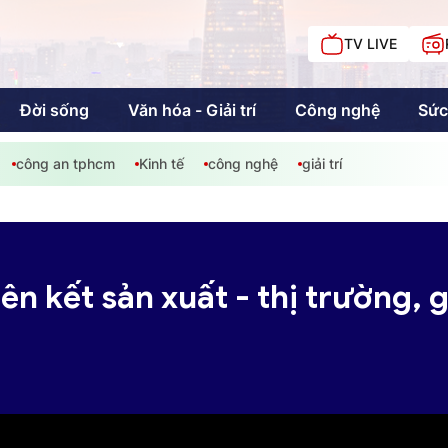
TV LIVE
Đời sống
Văn hóa - Giải trí
Công nghệ
Sức
công an tphcm
Kinh tế
công nghệ
giải trí
iải trí
Giáo dục
Kinh tế
Chí
c
ên kết sản xuất - thị trường, 
Sức khỏe
Đời sống
Khán giả HTV
Chuyện chúng tôi