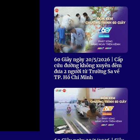
 Thể thao
c đua xe đạp
 Truyền hình
c đua offroad
V
 Games 33
60 Giây ngày 20/5/2026 | Cấp
cứu đường không xuyên đêm
đưa 2 người từ Trường Sa về
TP. Hồ Chí Minh