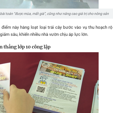
i bài toán “được mùa, mất giá”, cũng như nâng cao giá trị cho nông sản
 điểm này hàng loạt loại trái cây bước vào vụ thu hoạch rộ
 giảm sâu, khiến nhiều nhà vườn chịu áp lực lớn.
n thẳng lớp 10 công lập