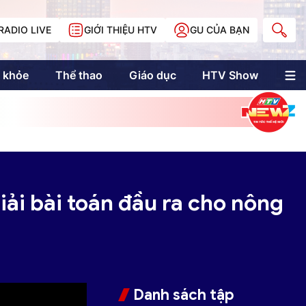
RADIO LIVE
GIỚI THIỆU HTV
GU CỦA BẠN
 khỏe
Thể thao
Giáo dục
HTV Show
nh trị
Multimedia
Multiform
Longform
NewZgraphic
Doanh nhân Sài
Gòn
giải bài toán đầu ra cho nông
Các trang liên kết
Danh sách tập