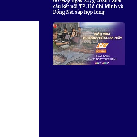
60 Giây ngày 20/5/2026 | Siêu
cầu kết nối TP. Hồ Chí Minh và
Đồng Nai sắp hợp long
60 Giây ngày 19/5/2026 | Tập
trung hoàn thiện "Trái tim"
nhà ga sân bay Long Thành