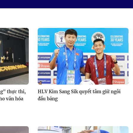
g" thực thi,
HLV Kim Sang Sik quyết tâm giữ ngôi
cho văn hóa
đầu bảng