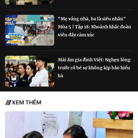
"Mẹ vắng nhà, ba là siêu nhân"
Mùa 5 | Tập 18: Khoảnh khắc đoàn
viên đầy cảm xúc
Mái ấm gia đình Việt: Nghẹn lòng
trước cô bé sợ không kịp báo hiếu
bà
XEM THÊM