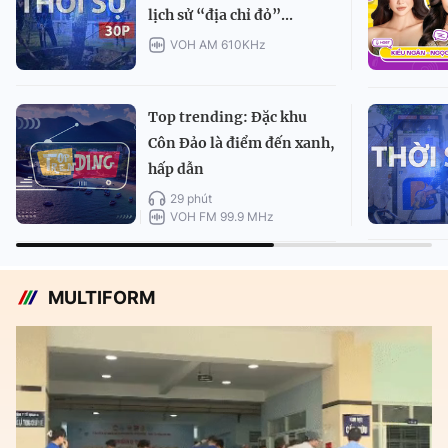
lịch sử “địa chỉ đỏ”...
VOH AM 610KHz
Top trending: Đặc khu
Côn Đảo là điểm đến xanh,
hấp dẫn
29 phút
VOH FM 99.9 MHz
MULTIFORM