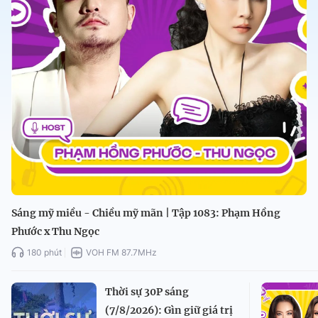
Sáng mỹ miều - Chiều mỹ mãn | Tập 1083: Phạm Hồng
Phước x Thu Ngọc
180 phút
VOH FM 87.7MHz
Thời sự 30P sáng
(7/8/2026): Gìn giữ giá trị