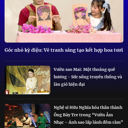
Góc nhỏ kỳ diệu: Vẽ tranh sáng tạo kết hợp hoa tươi
Vườn sao Mai: Một thoáng quê
hương - Sức sống truyền thống và
làn gió hiện đại
Nghệ sĩ Hữu Nghĩa hóa thân thành
Ông Bảy Tre trong “Vườn Âm
Nhạc – Ánh sao lấp lánh đêm rằm”