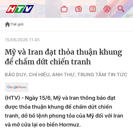
Thế giới
15/06/2026 11:45
Mỹ và Iran đạt thỏa thuận khung
để chấm dứt chiến tranh
BẢO DUY
CHÍ HIẾU
ANH THƯ
TRUNG TÂM TIN TỨC
,
,
,
(HTV) - Ngày 15/6, Mỹ và Iran thông báo đạt
được thỏa thuận khung để chấm dứt chiến
tranh, dở bỏ lệnh phong tỏa của Mỹ đối với Iran
và mở cửa lại eo biển Hormuz.