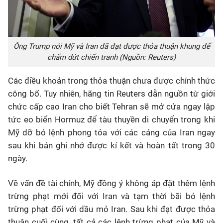
Ông Trump nói Mỹ và Iran đã đạt được thỏa thuận khung để
chấm dứt chiến tranh (Nguồn: Reuters)
Các điều khoản trong thỏa thuận chưa được chính thức
công bố. Tuy nhiên, hãng tin Reuters dẫn nguồn từ giới
chức cấp cao Iran cho biết Tehran sẽ mở cửa ngay lập
tức eo biển Hormuz để tàu thuyền di chuyển trong khi
Mỹ dỡ bỏ lệnh phong tỏa với các cảng của Iran ngay
sau khi bản ghi nhớ được kí kết và hoàn tất trong 30
ngày.
Về vấn đề tài chính, Mỹ đồng ý không áp đặt thêm lệnh
trừng phạt mới đối với Iran và tạm thời bãi bỏ lệnh
trừng phạt đối với dầu mỏ Iran. Sau khi đạt được thỏa
thuận cuối cùng, tất cả các lệnh trừng phạt của Mỹ và