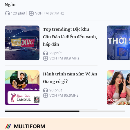
Ngân
120 phút
VOH FM 87.7MHz
Top trending: Đặc khu
Côn Đảo là điểm đến xanh,
hấp dẫn
29 phút
VOH FM 99.9 MHz
Hành trình cảm xúc: Về An
Giang có gì?
90 phút
VOH FM 95.6MHz
MULTIFORM