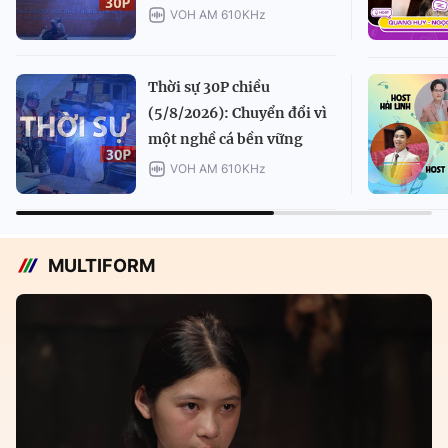
VOH AM 610KHz
Thời sự 30P chiều
(5/8/2026): Chuyển đổi vì
một nghề cá bền vững
VOH AM 610KHz
MULTIFORM