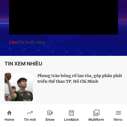
Live
Tin buổi sáng
TIN XEM NHIỀU
Phong trào bóng rổ lan tỏa, góp phần phát
triển thể thao TP. Hồ Chí Minh
Bóng bàn TP. Hồ Chí Minh sẵn sàng chinh
Home
Show
Live&lịch
Tin mới
Multiform
Menu
phục huy chương vàng Đại hội 2026