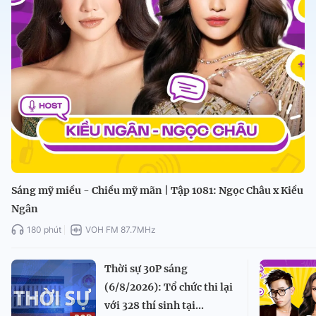
Sáng mỹ miều - Chiều mỹ mãn | Tập 1081: Ngọc Châu x Kiều
Ngân
180 phút
VOH FM 87.7MHz
Thời sự 30P sáng
(6/8/2026): Tổ chức thi lại
với 328 thí sinh tại...