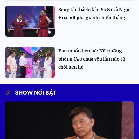
Song tài thách đấu: Su Su và Ngọc
Hoa bứt phá giành chiến thắng
Bạn muốn hẹn hò: Nữ trưởng
phòng U40 chưa yêu lần nào từ
chối hẹn hò
SHOW NỔI BẬT