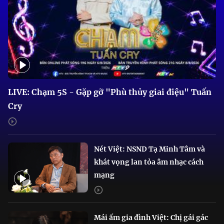
LIVE: Chạm 5S - Gặp gỡ "Phù thủy giai điệu" Tuấn
Cry
Nét Việt: NSND Tạ Minh Tâm và
khát vọng lan tỏa âm nhạc cách
mạng
Mái ấm gia đình Việt: Chị gái gác