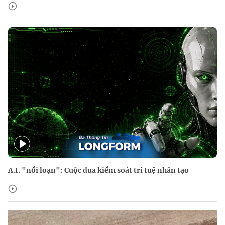
A.I. "nổi loạn": Cuộc đua kiểm soát trí tuệ nhân tạo