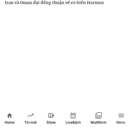
Iran và Oman đạt đồng thuận về eo biển Hormuz
XEM THÊM
Home
Show
Live&lịch
Tin mới
Multiform
Menu