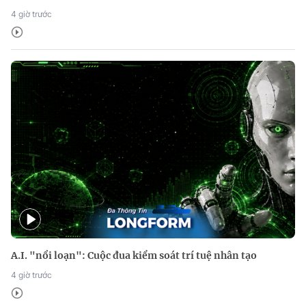
4 giờ trước
A.I. "nổi loạn": Cuộc đua kiểm soát trí tuệ nhân tạo
4 giờ trước