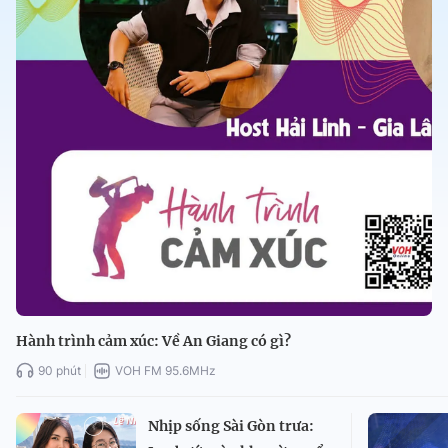
Hành trình cảm xúc: Về An Giang có gì?
90 phút
VOH FM 95.6MHz
Nhịp sống Sài Gòn trưa: