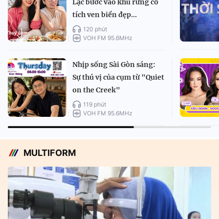
Lạc bước vào khu rừng cổ
tích ven biển đẹp...
120 phút
VOH FM 95.6MHz
Nhịp sống Sài Gòn sáng:
Sự thú vị của cụm từ "Quiet
on the Creek"
119 phút
VOH FM 95.6MHz
MULTIFORM