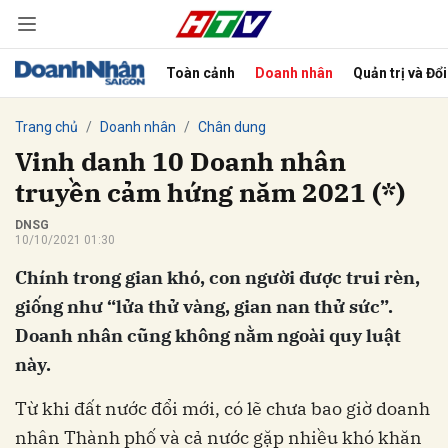
Toàn cảnh
Doanh nhân
Quản trị và Đổ
bình luận
Trang chủ
Doanh nhân
Chân dung
Vinh danh 10 Doanh nhân
truyền cảm hứng năm 2021 (*)
DNSG
10/10/2021 01:30
Chính trong gian khó, con người được trui rèn,
giống như “lửa thử vàng, gian nan thử sức”.
Doanh nhân cũng không nằm ngoài quy luật
Hủy
G
này.
Từ khi đất nước đổi mới, có lẽ chưa bao giờ doanh
nhân Thành phố và cả nước gặp nhiều khó khăn